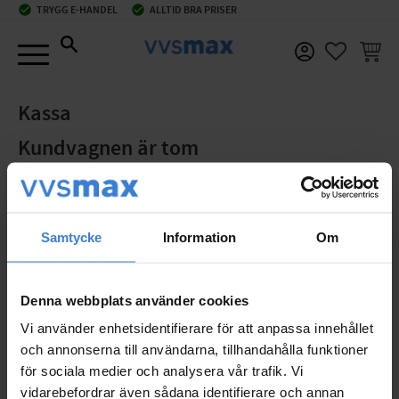
check_circle
TRYGG E-HANDEL
check_circle
ALLTID BRA PRISER
Meny
KUNDV
FAVORIT
Kassa
Kundvagnen är tom
Fortsätt handla
Samtycke
Information
Om
Denna webbplats använder cookies
Vi använder enhetsidentifierare för att anpassa innehållet
och annonserna till användarna, tillhandahålla funktioner
för sociala medier och analysera vår trafik. Vi
vidarebefordrar även sådana identifierare och annan