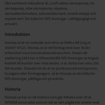
Vårt sortiment inkluderar bl. a luft vatten värmepump, ctc
värmepump, nibe värmepump, elpanna,
varmvattenberedare, ackumulatortank, enskilt avlopp och
mycket mer! Din källa för VVS-lösningar. Lättillgängligt och
prisvärt.
Introduktion
Vvsmax.se är en vvsbutik som drivs av Velltra AB (org.nr
556597-9712). Vvsmax.se är ett företag med över 30 års
erfarenhet inom konstruktionsbranschen. Sedan vår
etablering 1993 har vi tillhandahållt VVS-lösningar av högsta
kvalitet till kunder över hela landet, vi är stolta över våra 250
000 kunder. Oavsett om du är en professionell entreprenör,
husägare eller företagsägare, så är Vvsmax.se din källa för
VVS-lösningar, pålitliga och prisvärda.
Historia
Vvsmax.se har en rik historia som går tillbaka över 30 år.
VVSMAX lanserades som en del av vårt pågående arbete med