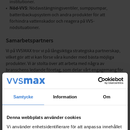
institutioner.
Nöd-VVS
: Nödavstängningsventiler, sumppumpar,
batteribackupsystem och andra produkter för att
förhindra vattenskador och reagera på VVS-
nödsituationer.
Samarbetspartners
Vi på VVSMAX tror vi på långsiktiga strategiska partnerskap,
vilket gör att vi kan förse våra kunder med bästa möjliga
produkter. Vi är stolta över att arbeta med några av
branschens ledande företag, som delar vårt engagemang för
spetskompetens och kundnöjdhet. Våra affärspartners
inkluderar bland annat:
Svea Bank AB
Samtycke
Information
Om
Starweb SaaS
Schenker
DHL
Denna webbplats använder cookies
Samt flera lokala entreprenörer
Vi använder enhetsidentifierare för att anpassa innehållet