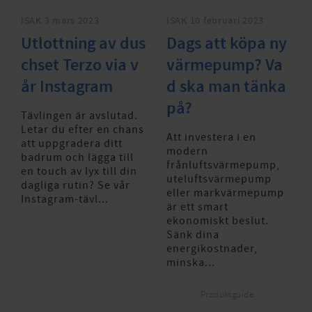
ISAK
3 mars 2023
ISAK
10 februari 2023
Utlottning av dus
Dags att köpa ny
chset Terzo via v
värmepump? Va
år Instagram
d ska man tänka
på?
Tävlingen är avslutad.
Letar du efter en chans
Att investera i en
att uppgradera ditt
modern
badrum och lägga till
frånluftsvärmepump,
en touch av lyx till din
uteluftsvärmepump
dagliga rutin? Se vår
eller markvärmepump
Instagram-tävl...
är ett smart
ekonomiskt beslut.
Sänk dina
energikostnader,
minska...
Produktguide