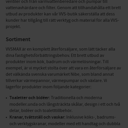
ventiler och från varmvattenberedare och pumpar till
vattenavhärdare och filter. Genom att tillhandahålla ett brett
utbud av produkter kan vår VVS-butik säkerställa att dess
kunder har tillgång till rätt verktyg och material för alla VVS-
projekt.
Sortiment
VVSMAX är en komplett återförsäljare, som lätt täcker alla
dina fastighetsförbättringsbehov. Ett brett utbud av
produkter inom kök, badrum och värmelösningar. Till
exempel, är vi mycket stolta över att vara en återförsäljare av
det välkända svenska varumärket Nibe, som bland annat
tillverkar värmepannor, värmepumpar och växlare. Vi
lagerför produkter inom följande kategorier:
Toaletter och bidéer
: Traditionella och moderna
modeller.unda och långsträckta skålar, design i ett och två
delar, bidéer och toaletttillbehör.
Kranar, tvättställ och vaskar
: Inklusive köks-, badrums-
och verktygskranar, modeller med ett handtag och dubbla