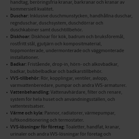
handtag, beröringsfria kranar, barkranar och kranar av
kommersiell kvalitet.
Duschar
: Inklusive duschmunstycken, handhållna duschar,
regnduschar, duschsystem, duschdörrar och
duschkabiner samt duschtillbehör.
Diskhoar
: Diskhoar för kök, badrum och bruksföremål,
rostfritt stål, gjutjärn och kompositmaterial,
toppmonterade, undermonterade och väggmonterade
installationer.
Badkar
: Fristående, drop-in, hörn- och alkovbadkar,
badkar, bubbelbadkar och badkarstillbehör.
VVS-tillbehör
: Rör, kopplingar, ventiler, avlopp,
varmvattenberedare, pumpar och andra VVS-armaturer.
Vattenbehandling
: Vattenavhärdare, filter och renare,
system för hela huset och användningsställen, och
vattentestsatser.
Värme och kyla
: Pannor, radiatorer, värmepumpar,
luftkonditionering och termostater.
VVS-lösningar för företag
: Toaletter, handfat, kranar,
urinaler och andra VVS-lösningar för företag och