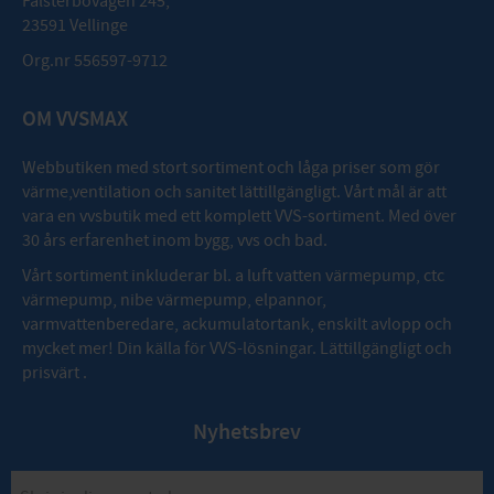
Falsterbovägen 245,
23591 Vellinge
Org.nr 556597-9712
OM VVSMAX
Webbutiken med stort sortiment och låga priser som gör
värme,ventilation och sanitet lättillgängligt. Vårt mål är att
vara en vvsbutik med ett komplett VVS-sortiment. Med över
30 års erfarenhet inom bygg, vvs och bad.
Vårt sortiment inkluderar bl. a luft vatten värmepump, ctc
värmepump, nibe värmepump, elpannor,
varmvattenberedare, ackumulatortank, enskilt avlopp och
mycket mer! Din källa för VVS-lösningar. Lättillgängligt och
prisvärt .
Nyhetsbrev