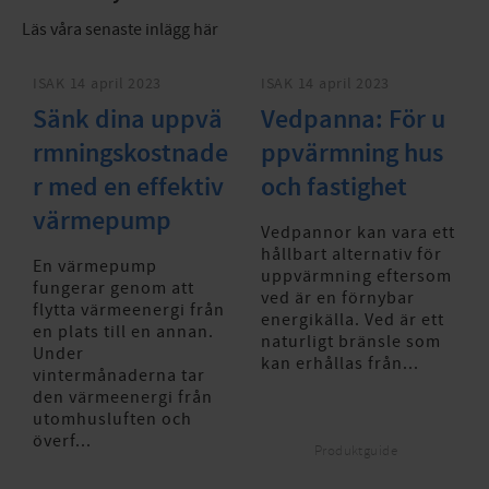
Läs våra senaste inlägg här
ISAK
14 april 2023
ISAK
14 april 2023
Sänk dina uppvä
Vedpanna: För u
rmningskostnade
ppvärmning hus
r med en effektiv
och fastighet
värmepump
Vedpannor kan vara ett
hållbart alternativ för
En värmepump
uppvärmning eftersom
fungerar genom att
ved är en förnybar
flytta värmeenergi från
energikälla. Ved är ett
en plats till en annan.
naturligt bränsle som
Under
kan erhållas från...
vintermånaderna tar
den värmeenergi från
utomhusluften och
överf...
Produktguide