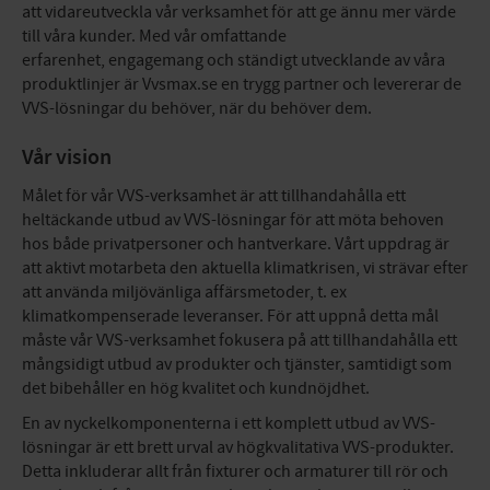
att vidareutveckla vår verksamhet för att ge ännu mer värde
till våra kunder. Med vår omfattande
erfarenhet, engagemang och ständigt utvecklande av våra
produktlinjer är Vvsmax.se en trygg partner och levererar de
VVS-lösningar du behöver, när du behöver dem.
Vår vision
Målet för vår VVS-verksamhet är att tillhandahålla ett
heltäckande utbud av VVS-lösningar för att möta behoven
hos både privatpersoner och hantverkare. Vårt uppdrag är
att aktivt motarbeta den aktuella klimatkrisen, vi strävar efter
att använda miljövänliga affärsmetoder, t. ex
klimatkompenserade leveranser. För att uppnå detta mål
måste vår VVS-verksamhet fokusera på att tillhandahålla ett
mångsidigt utbud av produkter och tjänster, samtidigt som
det bibehåller en hög kvalitet och kundnöjdhet.
En av nyckelkomponenterna i ett komplett utbud av VVS-
lösningar är ett brett urval av högkvalitativa VVS-produkter.
Detta inkluderar allt från fixturer och armaturer till rör och