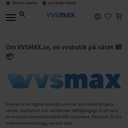
check_circle
TRYGG E-HANDEL
check_circle
ALLTID BRA PRISER
Meny
KUNDV
FAVORIT
Om VVSMAX.se, en vvsbutik på nätet 🛀
📦
Vvsmax är en digital vvsbutik som har som målat att göra
värme, ventilation och sanitet mer lättillgängligt. Vi vill vara
en vvsbutik med ett komplett VVS-sortiment. Med över 30 års
erfarenhet inom bygg, vvs och bad.