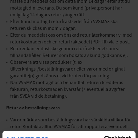
måste du meddela oss om detta inom 14 dagar efter att du
mottagit din leverans. Du som kund (privatperson) har
enligt lag 14 dagars retur-/ångerrätt.
Efter kund mottagit returfraktsedel från VVSMAX ska
returen skickas in inom 7 dagar.
Efter du meddelat oss om önskad retur återkommer vi med
returkostnaden och en returfraktsedel (PDF-fil) via e-post.
Returer kan endast ske genom returfraktsedel som vi
tillhandahåller. Returer som bokats av kund godkänns ej.
Observera att vissa produkter (t. ex
tillverknings-/beställningsvaror eller varor med original
garantitejp) godkänns ej vid bruten förpackning.
När VVSMAX mottagit och behandlat returen krediteras
fakturan, returkostnaden kvarstår (+ eventuella avgifter
från SVEA vid delbetalning).
Retur av beställningsvara
Varor märkta som beställningsvara har särskilda villkor för
retur. Kontakta alltid VVSMAX för att rapportera eventuell
retur. Rapportera även returen till SVEA om faktura