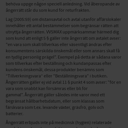
behöva uppge någon speciell anledning. Vid åberopande av
ångerrätt står du som kund för returfrakten.
Lag (2005:59) om distansavtal och avtal utanför affärslokaler
innehåller ett antal bestämmelser som begränsar rätten att
utnyttja ångerrätten. VVSMAX uppmärksammar härmed dig
som kund att enligt 5 § gäller inte ångerrätt om avtalet avser:
"en vara som skall tillverkas eller väsentligt ändras efter
konsumentens särskilda önskemål eller som annars skall få
en tydlig personlig prägel". Exempel på detta är sådana varor
som tillverkas efter beställning och kundanpassas efter
kundens önskemål, dessa produkter benämns som
”Tillverkningsvara” eller "Beställningsvara" i butiken.
Ångerrätten gäller ej vid avtal 11 § punkt 4 som avser: "för en
vara som snabbt kan försämras eller bli för
gammal". Ångerrätt gäller således inte varor med ett
begränsat hållbarhetsdatum, eller som klassas som
färskvara som t.ex. levande växter, gräsfrö, golv och
batterier.
Ångerrätt erbjuds inte på medicinsk (hygien) relaterade