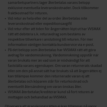
samarbetspartners lager återbetalas varans belopp
exklusive eventuella leveranskostnader. Dock tillkommer
fraktkostnad för returen.
Vid retur av hela eller del av order återbetalas inte
leveranskostnad eller expeditionsavgift!
Vid retur efter att tiden för ångerrätten löpt ut har VVSMAX
rätt att debitera s.k. returavdrag som bestäms av
respektive tillverkare i anslutning till returen. För mer
information vänligen kontakta kundservice via e-post.
På det belopp som återbetalas har VVSMAX rätt att göra
avdrag för värdeminskning. Värdeminskning uppstår när
varan brukats mer än vad som är nödvändigt för att
fastställa varans egenskaper. Om varan returnerats skadad
eller om den på annat sätt har brukats så att ångerrätten ej
kan tillämpas kommer den returnerade varan ej att
återbetalas och köparen står för returkostnad och
eventuellt återsändning om varan önskas åter.
VVSMAX återbetalar/krediterar kund så fort returen är
mottagen och behandlad av VVSMAX.
Observera att granskningsrätten ej kan tillämpas på varor