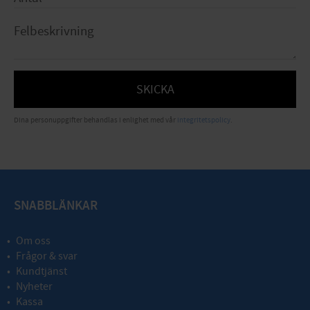
SKICKA
Dina personuppgifter behandlas i enlighet med vår
integritetspolicy
.
SNABBLÄNKAR
Om oss
Frågor & svar
Kundtjänst
Nyheter
Kassa