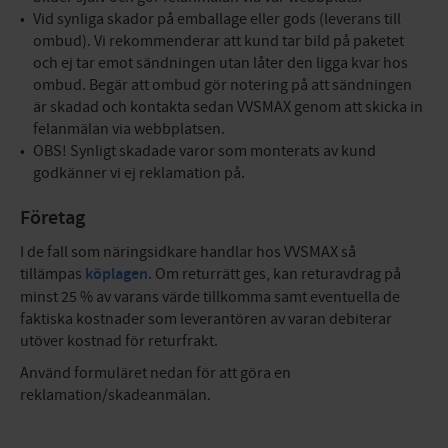
Vid synliga skador på emballage eller gods (leverans till
ombud). Vi rekommenderar att kund tar bild på paketet
och ej tar emot sändningen utan låter den ligga kvar hos
ombud. Begär att ombud gör notering på att sändningen
är skadad och kontakta sedan VVSMAX genom att skicka in
felanmälan via webbplatsen.
OBS! Synligt skadade varor som monterats av kund
godkänner vi ej reklamation på.
Företag
I de fall som näringsidkare handlar hos VVSMAX så
tillämpas
köplagen
. Om returrätt ges, kan returavdrag på
minst 25 % av varans värde tillkomma samt eventuella de
faktiska kostnader som leverantören av varan debiterar
utöver kostnad för returfrakt.
Använd formuläret nedan för att göra en
reklamation/skadeanmälan.