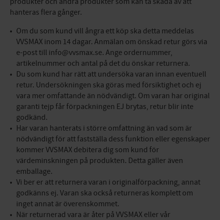
produkter och andra produkter som kan ta skada av att
hanteras flera gånger.
Om du som kund vill ångra ett köp ska detta meddelas
VVSMAX inom 14 dagar. Anmälan om önskad retur görs via
e-post till info@vvsmax.se. Ange ordernummer,
artikelnummer och antal på det du önskar returnera.
Du som kund har rätt att undersöka varan innan eventuell
retur. Undersökningen ska göras med försiktighet och ej
vara mer omfattande än nödvändigt. Om varan har original
garanti tejp får förpackningen EJ brytas, retur blir inte
godkänd.
Har varan hanterats i större omfattning än vad som är
nödvändigt för att fastställa dess funktion eller egenskaper
kommer VVSMAX debitera dig som kund för
värdeminskningen på produkten. Detta gäller även
emballage.
Vi ber er att returnera varan i originalförpackning, annat
godkänns ej. Varan ska också returneras komplett om
inget annat är överenskommet.
När returnerad vara är åter på VVSMAX eller vår