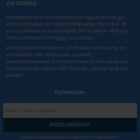
OM VVSMAX
Webbutiken med stort sortiment och låga priser som gör
värme,ventilation och sanitet lättillgängligt. Vårt mål är att
vara en vvsbutik med ett komplett VVS-sortiment. Med över
30 års erfarenhet inom bygg, vvs och bad.
Vårt sortiment inkluderar bl. a luft vatten värmepump, ctc
värmepump, nibe värmepump, elpannor,
varmvattenberedare, ackumulatortank, enskilt avlopp och
mycket mer! Din källa för VVS-lösningar. Lättillgängligt och
prisvärt .
Nyhetsbrev
PRENUMERERA
Dina personuppgifter behandlas i enlighet med vår
integritetspolicy
.