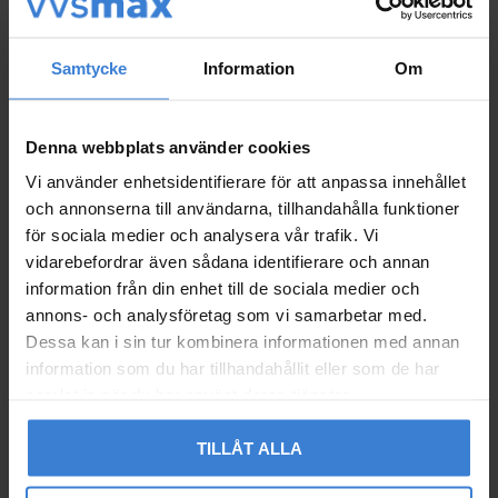
används som betalsätt och fakturan inte är betald än.
När returnerad vara är åter på VVSMAX eller vår
samarbetspartners lager återbetalas varans belopp
Samtycke
Information
Om
exklusive eventuella leveranskostnader. Det tillkommer
fraktkostnad för returen. Efter du meddelat oss om önskad
retur återkommer vi med returkostnaden.
Denna webbplats använder cookies
Beställningsvaror för endast returneras i hela
förpackningar/pallar, ej bruten förpackning/pall.
Vi använder enhetsidentifierare för att anpassa innehållet
VVSMAX återbetalar/krediterar när returen är mottagen
och annonserna till användarna, tillhandahålla funktioner
och behandlad.
för sociala medier och analysera vår trafik. Vi
vidarebefordrar även sådana identifierare och annan
Vid kortbetalning/banköverföring
information från din enhet till de sociala medier och
Efter vi mottagit och behandlat returen meddelar vi kunden
annons- och analysföretag som vi samarbetar med.
om detta via e-post och gör en kreditering (-
Dessa kan i sin tur kombinera informationen med annan
returkostnaden). Pengarna syns normalt sätt inom ca 2 – 4
information som du har tillhandahållit eller som de har
bankdagar. Pengarna återbetalas till det konto som kortet är
samlat in när du har använt deras tjänster.
kopplat till.
Vid faktura/delbetalning
TILLÅT ALLA
Efter vi mottagit och behandlat returen meddelar vi kunden