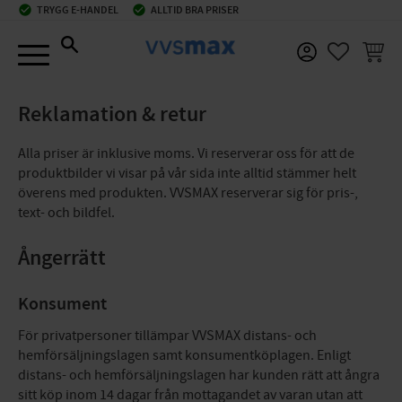
check_circle
TRYGG E-HANDEL
check_circle
ALLTID BRA PRISER
Meny
KUNDV
FAVORIT
Reklamation & retur
Alla priser är inklusive moms. Vi reserverar oss för att de
produktbilder vi visar på vår sida inte alltid stämmer helt
överens med produkten. VVSMAX reserverar sig för pris-,
text- och bildfel.
Ångerrätt
Konsument
För privatpersoner tillämpar VVSMAX distans- och
hemförsäljningslagen samt konsumentköplagen. Enligt
distans- och hemförsäljningslagen har kunden rätt att ångra
sitt köp inom 14 dagar från mottagandet av varan utan att