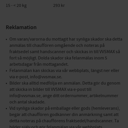
15 - < 20 kg 293 kr
Reklamation
Om varan/varorna du mottagit har synliga skador ska detta
anmälas till chauffören omgående och noteras på
fraktsedel samt handscanner och skickas in till VVSMAX så
fort så möjligt. Dolda skador ska felanmälas inom 5
arbetsdagar från mottagandet.
Felanmälan kan skickas via vår webbplats, längst ner eller
via e-post, info@vvsmax.se.
Bilder ska alltid medfölja en anmälan. Detta gör du genom
att skicka in bilder till VVSMAX via e-post till
info@vvsmax.se, ange ditt ordernummer, artikelnummer
och antal skadade.
Vid synliga skador på emballage eller gods (hemleverans),
begär att chauffören godkänner din anmärkning samt att
detta noteras på chaufförens fraktsedel/handscanner. Ta
bilder själv och gör felanmälan via vår webbplats.