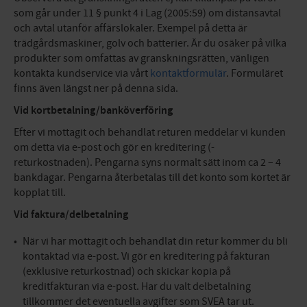
som går under 11 § punkt 4 i Lag (2005:59) om distansavtal
och avtal utanför affärslokaler. Exempel på detta är
trädgårdsmaskiner, golv och batterier. Är du osäker på vilka
produkter som omfattas av granskningsrätten, vänligen
kontakta kundservice via vårt
kontaktformulär
. Formuläret
finns även längst ner på denna sida.
Vid kortbetalning/banköverföring
Efter vi mottagit och behandlat returen meddelar vi kunden
om detta via e-post och gör en kreditering (-
returkostnaden). Pengarna syns normalt sätt inom ca 2 – 4
bankdagar. Pengarna återbetalas till det konto som kortet är
kopplat till.
Vid faktura/delbetalning
När vi har mottagit och behandlat din retur kommer du bli
kontaktad via e-post. Vi gör en kreditering på fakturan
(exklusive returkostnad) och skickar kopia på
kreditfakturan via e-post. Har du valt delbetalning
tillkommer det eventuella avgifter som SVEA tar ut.