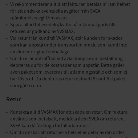
Vi rekommenderar alltid att fakturan betalas in i sin helhet
för att undvika eventuella avgifter från SVEA
(påminnelseavgift/inkasso).
Spara alltid följesedeln/kvitto på inlämnat gods tills
returen är godkänd av VVSMAX.
Vid retur från kund till VVSMAX, står kunden för skador
som kan uppstå under transporten om du som kund inte
använder original emballage.
Om du ej är anträffbar vid avlastning av din beställning
debiteras du för de kostnader som uppstår. Detta gäller
även paket som levereras till utlämningsställe och som ej
har lösts ut. Du debiteras returkostnad för outlöst paket
som gått i retur.
Retur
Kontakta alltid VVSMAX för att skapa en retur. Om faktura
används som betalsätt, meddela även SVEA om returen,
SVEA kan då förlänga förfallodatumet.
Om du önskar att returnera hela eller delar av din order