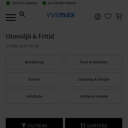
check_circle
TRYGG E-HANDEL
check_circle
ALLTID BRA PRISER
Meny
KUNDV
FAVORIT
Utemiljö & Fritid
UTEMILJÖ & FRITID
Bevattning
Pool & tillbehör
Värme
Camping & Stugliv
Friluftsliv
Grillar & Utekök
FILTRERA
SORTERA