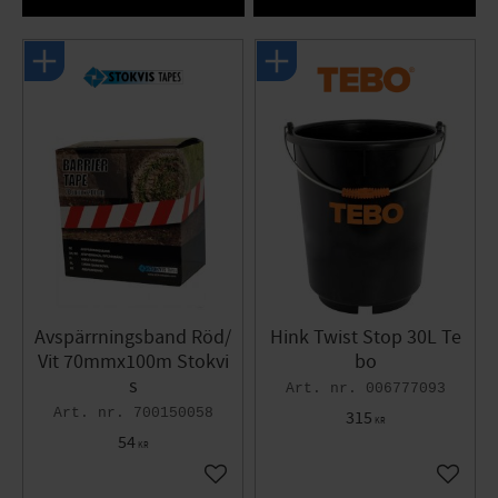
Avspärrningsband Röd/
Hink Twist Stop 30L Te
Vit 70mmx100m Stokvi
bo
s
006777093
700150058
315
KR
54
KR
Lägg till i favoriter
Lägg til