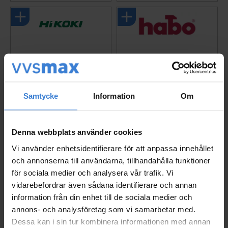
Samtycke
Information
Om
Denna webbplats använder cookies
Kyl/värmeväska 18V, U
Siffra Vinyl 0-9, 50mm,
Vi använder enhetsidentifierare för att anpassa innehållet
L18DBA Tool Only, 25L,
Svart, 2st, Habo 16926
och annonserna till användarna, tillhandahålla funktioner
Hikoki UL18DBAW4Z
006081670
för sociala medier och analysera vår trafik. Vi
008673748
111
KR
vidarebefordrar även sådana identifierare och annan
12 375
KR
information från din enhet till de sociala medier och
annons- och analysföretag som vi samarbetar med.
Lägg till i favoriter
Lägg til
Dessa kan i sin tur kombinera informationen med annan