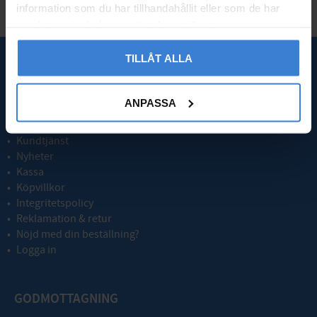
information som du har tillhandahållit eller som de har
samlat in när du har använt deras tjänster.
TILLÅT ALLA
SNABBLÄNKAR
ANPASSA
Om oss
Frågor & svar
Kundtjänst
Nyheter
Kassa
Köpvillkor
Integritetspolicy
Reklamation & retur
Nöjd med din beställning?
Logga in
GODMOTTAGNING