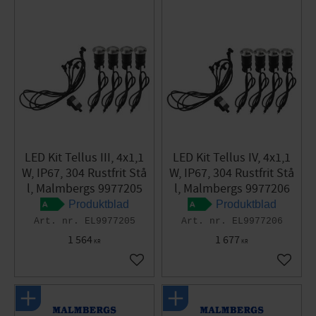
LED Kit Tellus III, 4x1,1
LED Kit Tellus IV, 4x1,1
W, IP67, 304 Rustfrit Stå
W, IP67, 304 Rustfrit Stå
l, Malmbergs 9977205
l, Malmbergs 9977206
Produktblad
Produktblad
EL9977205
EL9977206
1 564
1 677
KR
KR
Gem som favorit
Gem so