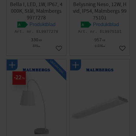
Bella I, LED, 1W, IP67, 4
Belysning Neso, 12W, H
000K, Stål, Malmbergs
vid, IP54, Malmbergs 99
9977278
75101
Produktblad
Produktblad
EL9977278
EL9975101
330
957
KR
KR
379
1 276
KR
KR
Gem som favorit
Gem so
L
A
G
E
R
R
E
N
S
N
I
N
G
22
%