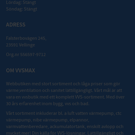
Lördag: Stängt
Söndag: Stängt
ADRESS
Falsterbovägen 245,
23591 Vellinge
Org.nr 556597-9712
OM VVSMAX
Webbutiken med stort sortiment och låga priser som gör
värme,ventilation och sanitet lättillgängligt. Vårt mål är att
vara en vvsbutik med ett komplett VVS-sortiment. Med över
30 års erfarenhet inom bygg, vvs och bad.
Vårt sortiment inkluderar bl. a luft vatten värmepump, ctc
värmepump, nibe värmepump, elpannor,
varmvattenberedare, ackumulatortank, enskilt avlopp och
mycket mer! Din källa för VVS-lösningar. Lättillgängligt och