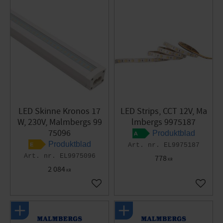
LED Skinne Kronos 17
LED Strips, CCT 12V, Ma
W, 230V, Malmbergs 99
lmbergs 9975187
75096
Produktblad
Produktblad
EL9975187
EL9975096
778
KR
2 084
KR
Gem som favorit
Gem so