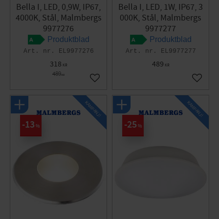
Bella I, LED, 0,9W, IP67,
Bella I, LED, 1W, IP67, 3
4000K, Stål, Malmbergs
000K, Stål, Malmbergs
9977276
9977277
Produktblad
Produktblad
EL9977276
EL9977277
318
489
KR
KR
489
KR
Gem som favorit
Gem so
KAMPANJ!
KAMPANJ!
13
25
%
%