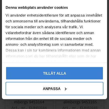
EL9974211
EL9975051
Denna webbplats använder cookies
12
103
KR
KR
Vi använder enhetsidentifierare för att anpassa innehållet
16
KR
Gem som favorit
Gem so
och annonserna till användarna, tillhandahålla funktioner
för sociala medier och analysera vår trafik. Vi
vidarebefordrar även sådana identifierare och annan
information från din enhet till de sociala medier och
annons- och analysföretag som vi samarbetar med.
Dessa kan i sin tur kombinera informationen med annan
information som du har tillhandahållit eller som de har
samlat in när du har använt deras tjänster.
TILLÅT ALLA
ANPASSA
Genopladelig Lommely
Genopladelig Lommely
gte 100-300lm IPX2 Mal
gte 300-1000lm IPX4 M
mbergs 9453164
almbergs 9453165
EL9453164
EL9453165