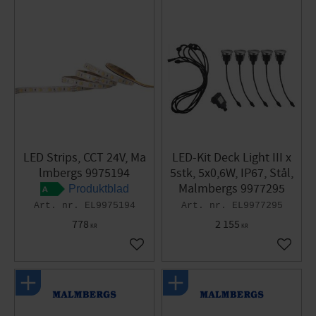
LED Strips, CCT 24V, Ma
LED-Kit Deck Light III x
lmbergs 9975194
5stk, 5x0,6W, IP67, Stål,
Malmbergs 9977295
Produktblad
EL9975194
EL9977295
778
2 155
KR
KR
Gem som favorit
Gem so