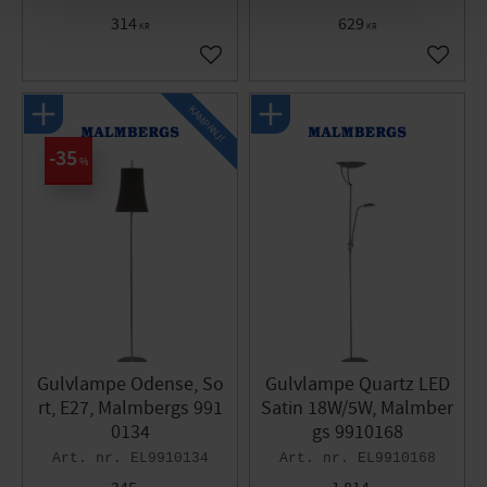
314
629
KR
KR
Gem som favorit
Gem so
KAMPANJ!
35
%
Gulvlampe Odense, So
Gulvlampe Quartz LED
rt, E27, Malmbergs 991
Satin 18W/5W, Malmber
0134
gs 9910168
EL9910134
EL9910168