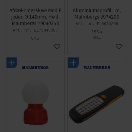
Afdækningsskive Med F
Aluminiumsprofil 1m,
jeder, Ø 145mm, Hvid,
Malmbergs 9974206
Malmbergs 79040358
EL9974206
EL79040358
196
KR
64
255
KR
KR
Gem som favorit
Gem so