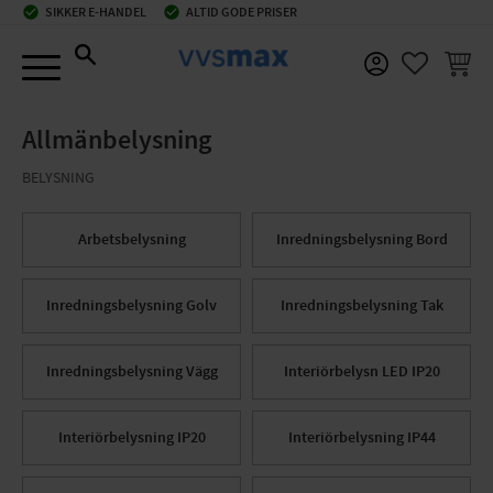
check_circle
SIKKER E-HANDEL
check_circle
ALTID GODE PRISER
Menu
INDKØ
FAVORIT
Allmänbelysning
BELYSNING
Arbetsbelysning
Inredningsbelysning Bord
Inredningsbelysning Golv
Inredningsbelysning Tak
Inredningsbelysning Vägg
Interiörbelysn LED IP20
Interiörbelysning IP20
Interiörbelysning IP44