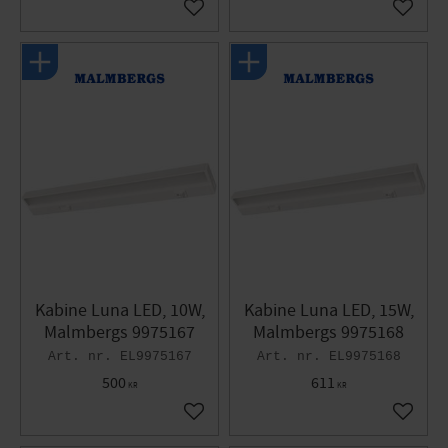
Gem som favorit
Gem so
Kabine Luna LED, 10W,
Kabine Luna LED, 15W,
Malmbergs 9975167
Malmbergs 9975168
EL9975167
EL9975168
500
611
KR
KR
Gem som favorit
Gem so