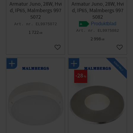
Armatur Juno, 28W, Hvi
Armatur Juno, 28W, Hvi
d, IP65, Malmbergs 997
d, IP65, Malmbergs 997
5072
5082
Produktblad
EL9975072
EL9975082
1 722
KR
2 998
KR
Gem som favorit
Gem so
KAMPANJ!
28
%