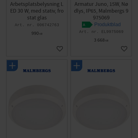
Arbetsplatsbelysning L
Armatur Juno, 15W, Nø
ED 30 W, med stativ, fro
dlys, IP65, Malmbergs 9
stat glas
975069
Produktblad
006742763
EL9975069
990
KR
3 668
KR
Gem som favorit
Gem so