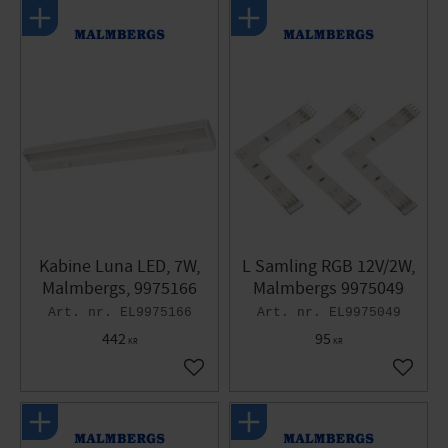
Kabine Luna LED, 7W,
L Samling RGB 12V/2W,
Malmbergs, 9975166
Malmbergs 9975049
EL9975166
EL9975049
442
95
KR
KR
Gem som favorit
Gem so