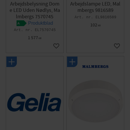
Arbejdsbelysning Dom
Arbejdslampe LED, Mal
e LED Uden Nødlys, Ma
mbergs 9816589
lmbergs 7570745
EL9816589
Produktblad
102
KR
EL7570745
1 577
KR
Gem som favorit
Gem so