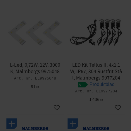
L-Led, 0,72W, 12V, 3000
LED Kit Tellus II, 4x1,1
K, Malmbergs 9975048
W, IP67, 304 Rustfrit Stå
l, Malmbergs 9977204
EL9975048
Produktblad
91
KR
EL9977204
1 436
KR
Gem som favorit
Gem so