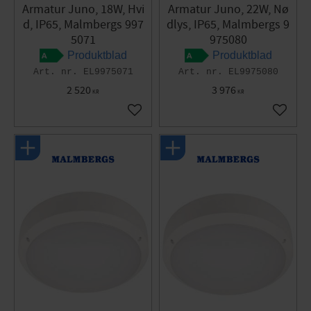
Armatur Juno, 18W, Hvi
Armatur Juno, 22W, Nø
d, IP65, Malmbergs 997
dlys, IP65, Malmbergs 9
5071
975080
Produktblad
Produktblad
EL9975071
EL9975080
2 520
3 976
KR
KR
Gem som favorit
Gem so