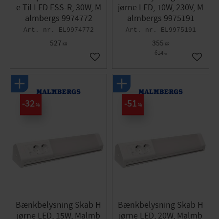
e Til LED ESS-R, 30W, M
jørne LED, 10W, 230V, M
almbergs 9974772
almbergs 9975191
EL9974772
EL9975191
527
355
KR
KR
614
KR
Gem som favorit
Gem so
32
51
%
%
Bænkbelysning Skab H
Bænkbelysning Skab H
jørne LED, 15W, Malmb
jørne LED, 20W, Malmb