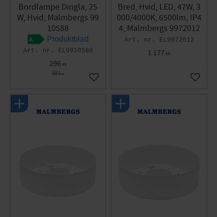
Bordlampe Dingla, 25
Bred, Hvid, LED, 47W, 3
W, Hvid, Malmbergs 99
000/4000K, 6500lm, IP4
10588
4, Malmbergs 9972012
Produktblad
EL9972012
EL9910588
1 177
KR
296
KR
381
KR
Gem som favorit
Gem so