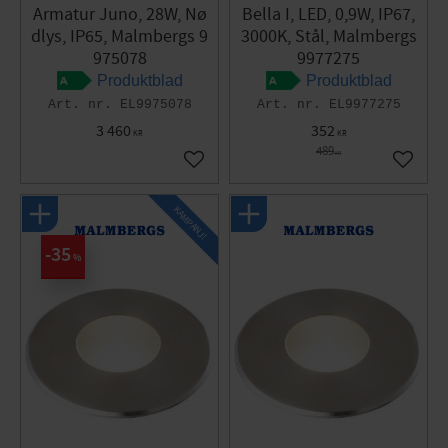
Armatur Juno, 28W, Nø
Bella I, LED, 0,9W, IP67,
dlys, IP65, Malmbergs 9
3000K, Stål, Malmbergs
975078
9977275
Produktblad
Produktblad
EL9975078
EL9977275
3 460
352
KR
KR
489
KR
Gem som favorit
Gem so
KAMPANJ!
35
%