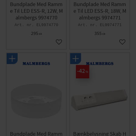
Bundplade Med Ramm
Bundplade Med Ramm
e Til LED ESS-R, 12W, M
e Til LED ESS-R, 18W, M
almbergs 9974770
almbergs 9974771
EL9974770
EL9974771
295
355
KR
KR
Gem som favorit
Gem so
42
%
Bundplade Med Ramm
Bænkbelysning Skab H