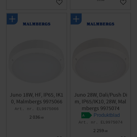
KR
Gem som favorit
Gem so
Juno 18W, HF, IP65, IK1
Juno 28W, Dali/Push Di
0, Malmbergs 9975066
m, IP65/IK10, 28W, Mal
mbergs 9975074
EL9975066
Produktblad
2 036
KR
EL9975074
2 259
KR