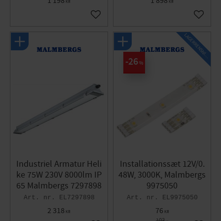
1 198
1 898
KR
KR
Gem som favorit
Gem so
L
A
G
E
R
R
E
N
S
N
I
N
G
26
%
Industriel Armatur Heli
Installationssæt 12V/0.
ke 75W 230V 8000lm IP
48W, 3000K, Malmbergs
65 Malmbergs 7297898
9975050
EL7297898
EL9975050
2 318
76
KR
KR
103