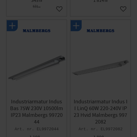
345
1 814
KR
KR
531
KR
Gem som favorit
Gem so
Industriarmatur Indus
Industriarmatur Indus I
Bas 75W 230V 10500lm
I LinQ 60W 220-240V IP
IP23 Malmbergs 99720
23 Hvid Malmbergs 997
44
2082
EL9972044
EL9972082