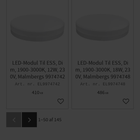
LED-Modul Til ESS, Di
LED-Modul Til ESS, Di
m, 1900-3000K, 12W, 23
m, 1900-3000K, 18W, 23
0V, Malmbergs 9974742
0V, Malmbergs 9974748
EL9974742
EL9974748
410
486
KR
KR
Gem som favorit
Gem so
1–
50
af
145