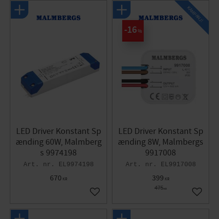
KAMPANJ!
16
%
LED Driver Konstant Sp
LED Driver Konstant Sp
ænding 60W, Malmberg
ænding 8W, Malmbergs
s 9974198
9917008
EL9974198
EL9917008
670
399
KR
KR
475
KR
Gem som favorit
Gem so