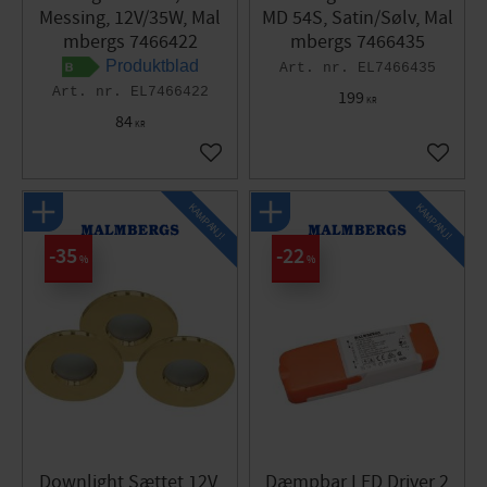
Messing, 12V/35W, Mal
MD 54S, Satin/Sølv, Mal
mbergs 7466422
mbergs 7466435
Produktblad
EL7466435
EL7466422
199
KR
84
KR
Gem som favorit
Gem so
KAMPANJ!
KAMPANJ!
35
22
%
%
Downlight Sættet 12V,
Dæmpbar LED Driver 2