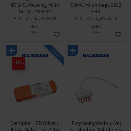
MD 54S, Messing, Malm
50MA, Malmbergs 9952
bergs 7466439
043
EL7466439
EL9952043
42
199
KR
KR
65
255
KR
KR
Gem som favorit
Gem so
KAMPANJ!
15
%
Dæmpbar LED Driver 5
Forgreningsboks 6-Vej
00mA, Malmbergs 9952
s, Tilbehør, Malmbergs