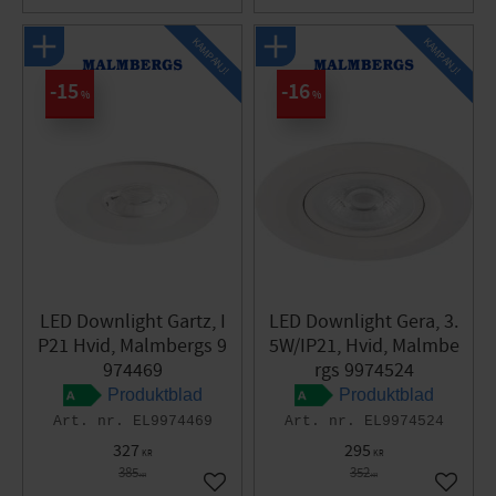
KAMPANJ!
KAMPANJ!
15
16
%
%
LED Downlight Gartz, I
LED Downlight Gera, 3.
P21 Hvid, Malmbergs 9
5W/IP21, Hvid, Malmbe
974469
rgs 9974524
Produktblad
Produktblad
EL9974469
EL9974524
327
295
KR
KR
385
352
KR
KR
Gem som favorit
Gem so