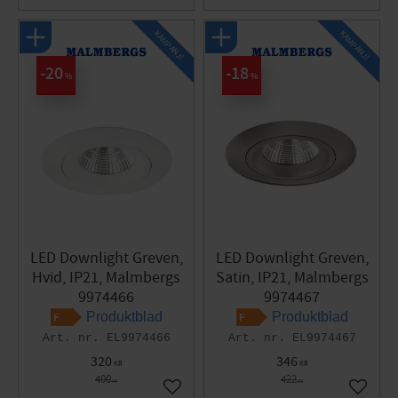
KAMPANJ!
KAMPANJ!
20
18
%
%
LED Downlight Greven,
LED Downlight Greven,
Hvid, IP21, Malmbergs
Satin, IP21, Malmbergs
9974466
9974467
Produktblad
Produktblad
EL9974466
EL9974467
320
346
KR
KR
400
422
KR
KR
Gem som favorit
Gem so