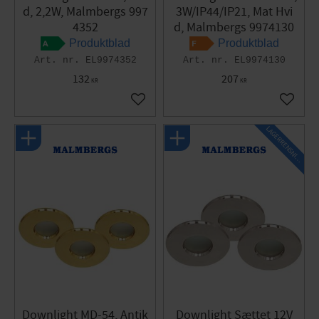
d, 2,2W, Malmbergs 997
3W/IP44/IP21, Mat Hvi
4352
d, Malmbergs 9974130
Produktblad
Produktblad
EL9974352
EL9974130
132
207
KR
KR
Gem som favorit
Gem so
L
A
G
E
R
R
E
N
S
N
I
N
G
Downlight MD-54, Antik
Downlight Sættet 12V