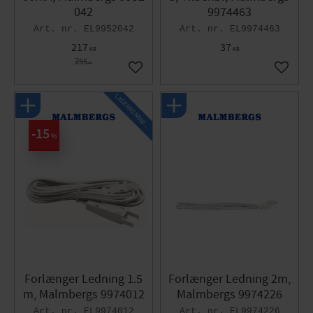
042
9974463
EL9952042
EL9974463
217
37
KR
KR
255
KR
Gem som favorit
Gem so
L
A
G
E
R
R
E
N
S
N
I
N
G
15
%
Forlænger Ledning 1.5
Forlænger Ledning 2m,
m, Malmbergs 9974012
Malmbergs 9974226
EL9974012
EL9974226