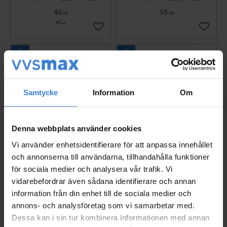
40
59
KR
KR
47
KR
Gem som favorit
Gem so
Samtycke
Information
Om
Denna webbplats använder cookies
Vi använder enhetsidentifierare för att anpassa innehållet
och annonserna till användarna, tillhandahålla funktioner
för sociala medier och analysera vår trafik. Vi
Forreste Ring MD 305, S
Forreste Ring Til MD 31
vidarebefordrar även sådana identifierare och annan
atin Sølv, Malmbergs 9
5, Silver, Malmbergs 99
information från din enhet till de sociala medier och
974355
74133
annons- och analysföretag som vi samarbetar med.
EL9974355
EL9974133
Dessa kan i sin tur kombinera informationen med annan