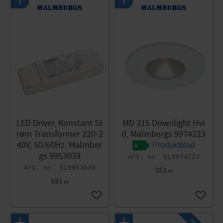
LED Driver, Konstant St
MD 315 Downlight Hvi
røm Transformer 220-2
d, Malmbergs 9974223
40V, 50/60Hz, Malmber
Produktblad
gs 9953039
EL9974223
EL9953039
353
KR
591
KR
Gem som favorit
Gem so