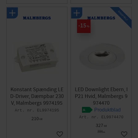
KAMPANJ!
15
%
Konstant Spænding LE
LED Downlight Ebern, I
D-Driver, Dæmpbar 230
P21 Hvid, Malmbergs 9
V, Malmbergs 9974195
974470
Produktblad
EL9974195
EL9974470
210
KR
327
KR
385
KR
Gem som favorit
Gem so