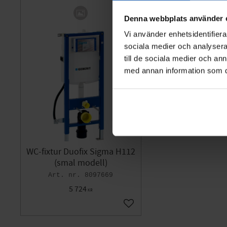
Denna webbplats använder 
Vi använder enhetsidentifierar
sociala medier och analysera 
till de sociala medier och a
med annan information som du 
WC-fixtur Duofix Sigma H112
(smal modell)
8097669
5 724
KR
Gem som favorit