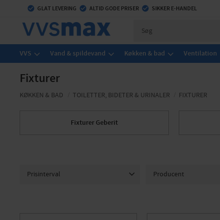
check_circle
GLAT LEVERING
check_circle
ALTID GODE PRISER
check_circle
SIKKER E-HANDEL
VVS
Vand & spildevand
Køkken & bad
Ventilation
Fixturer
KØKKEN & BAD
TOILETTER, BIDETER & URINALER
FIXTURER
Fixturer Geberit
Prisinterval
Producent
1 430
5 724
GEBERIT
3
Laufen
REBASE
1