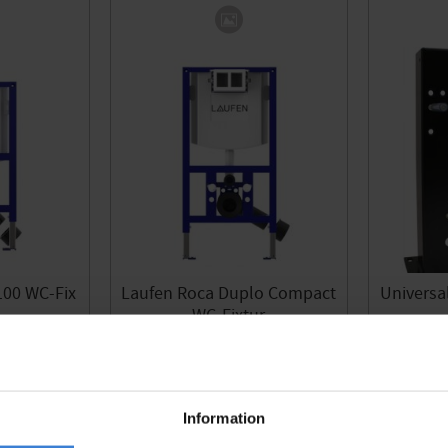
00 WC-Fix
Laufen Roca Duplo Compact
Universa
WC-Fixtur
00278
8002519
2 818
KR
Gem som favorit
Gem som favorit
Information