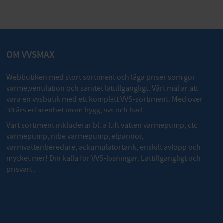
OM VVSMAX
Webbutiken med stort sortiment och låga priser som gör
värme,ventilation och sanitet lättillgängligt. Vårt mål är att
vara en vvsbutik med ett komplett VVS-sortiment. Med över
30 års erfarenhet inom bygg, vvs och bad.
Vårt sortiment inkluderar bl. a luft vatten värmepump, ctc
värmepump, nibe värmepump, elpannor,
varmvattenberedare, ackumulatortank, enskilt avlopp och
mycket mer! Din källa för VVS-lösningar. Lättillgängligt och
prisvärt .