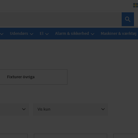
Udendørs
El
Alarm & sikkerhed
Maskiner & værktøj
Fixturer övriga
Vis kun
2
Er på lager
6