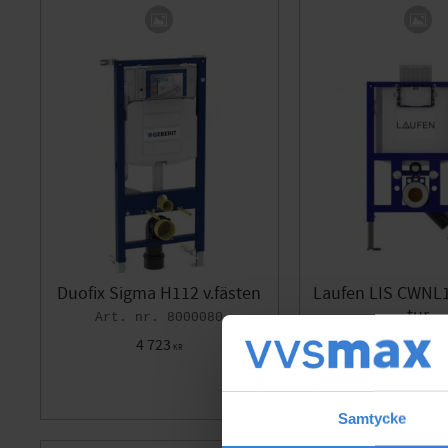
Duofix Sigma H112 v.fästen
Laufen LIS CWNL1
tur
8000080
80
4 723
KR
2 920
KR
Gem som favorit
Samtycke