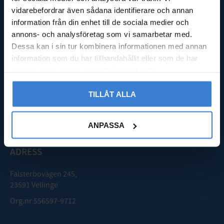
Köpvillkor
vidarebefordrar även sådana identifierare och annan
Integritetspolicy
information från din enhet till de sociala medier och
Reklamation & retur
annons- och analysföretag som vi samarbetar med.
Nöjd med din beställning?
Dessa kan i sin tur kombinera informationen med annan
Logga in
information som du har tillhandahållit eller som de har
samlat in när du har använt deras tjänster.
GODMOTTAGNING
TILLÅT ALLA
Mån - Fre: 08:00 - 16:00
Lördag: Stängt
Söndag: Stängt
ANPASSA
ADRESS
Falsterbovägen 245,
23591 Vellinge
Org.nr 556597-9712