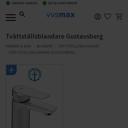
check_circle
SIKKER E-HANDEL
check_circle
ALTID GODE PRISER
Menu
INDKØ
FAVORIT
Tvättställsblandare Gustavsberg
KØKKEN & BAD
BLANDER
TVÄTTSTÄLLSBLANDARE
TVÄTTSTÄLLSBLANDARE GUSTAVSBERG