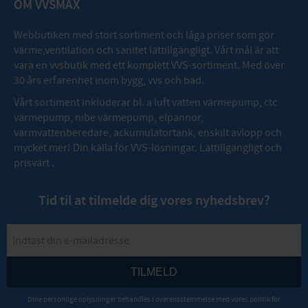
OM VVSMAX
Webbutiken med stort sortiment och låga priser som gör
värme,ventilation och sanitet lättillgängligt. Vårt mål är att
vara en vvsbutik med ett komplett VVS-sortiment. Med över
30 års erfarenhet inom bygg, vvs och bad.
Vårt sortiment inkluderar bl. a luft vatten värmepump, ctc
värmepump, nibe värmepump, elpannor,
varmvattenberedare, ackumulatortank, enskilt avlopp och
mycket mer! Din källa för VVS-lösningar. Lättillgängligt och
prisvärt .
Tid til at tilmelde dig vores nyhedsbrev?
TILMELD
Dine personlige oplysninger behandles i overensstemmelse med vores
politik for