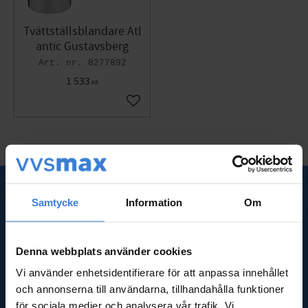
Tvättställsblandare Atl
antic Gustavsberg
8277892
1 533
KR
Gem som favorit
SNABBLÄNKAR
Samtycke
Information
Om
Om oss
Frågor & svar
Denna webbplats använder cookies
Kundtjänst
Vi använder enhetsidentifierare för att anpassa innehållet
Nyheter
och annonserna till användarna, tillhandahålla funktioner
Kassa
för sociala medier och analysera vår trafik. Vi