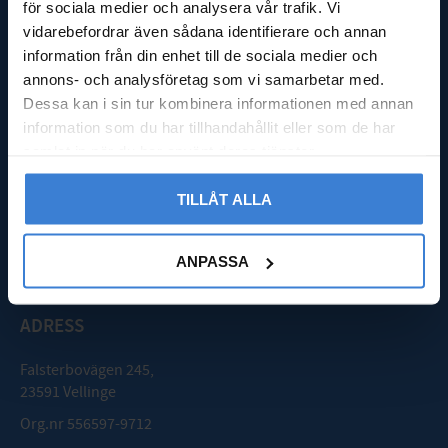
Kassa
för sociala medier och analysera vår trafik. Vi
Köpvillkor
vidarebefordrar även sådana identifierare och annan
Integritetspolicy
information från din enhet till de sociala medier och
Reklamation & retur
annons- och analysföretag som vi samarbetar med.
Nöjd med din beställning?
Dessa kan i sin tur kombinera informationen med annan
Logga in
information som du har tillhandahållit eller som de har
samlat in när du har använt deras tjänster.
GODMOTTAGNING
TILLÅT ALLA
Mån - Fre: 08:00 - 16:00
Lördag: Stängt
ANPASSA
Söndag: Stängt
ADRESS
Falsterbovägen 245,
23591 Vellinge
Org.nr 556597-9712