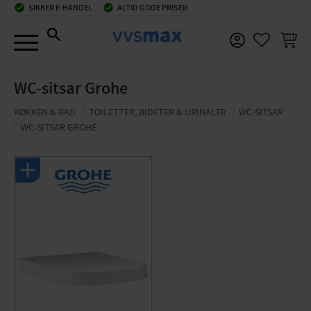
check_circle
SIKKER E-HANDEL
check_circle
ALTID GODE PRISER
Menu
INDKØ
FAVORIT
WC-sitsar Grohe
KØKKEN & BAD
TOILETTER, BIDETER & URINALER
WC-SITSAR
WC-SITSAR GROHE