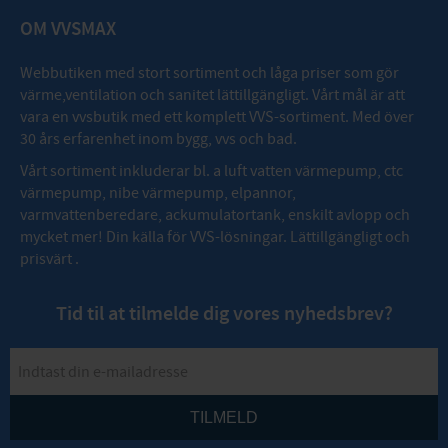
OM VVSMAX
Webbutiken med stort sortiment och låga priser som gör
värme,ventilation och sanitet lättillgängligt. Vårt mål är att
vara en vvsbutik med ett komplett VVS-sortiment. Med över
30 års erfarenhet inom bygg, vvs och bad.
Vårt sortiment inkluderar bl. a luft vatten värmepump, ctc
värmepump, nibe värmepump, elpannor,
varmvattenberedare, ackumulatortank, enskilt avlopp och
mycket mer! Din källa för VVS-lösningar. Lättillgängligt och
prisvärt .
Tid til at tilmelde dig vores nyhedsbrev?
TILMELD