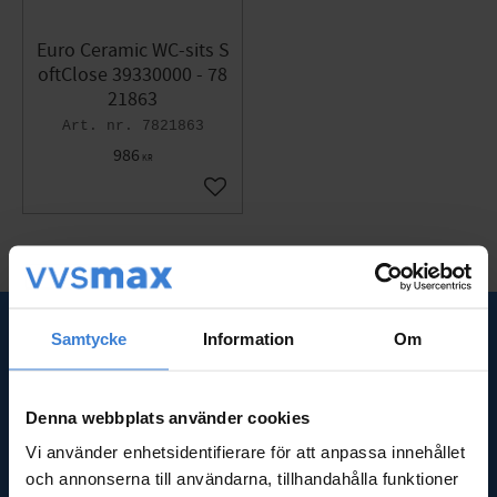
Euro Ceramic WC-sits S
oftClose 39330000 - 78
21863
7821863
986
KR
Gem som favorit
Samtycke
Information
Om
SNABBLÄNKAR
Om oss
Denna webbplats använder cookies
Frågor & svar
Vi använder enhetsidentifierare för att anpassa innehållet
Kundtjänst
Nyheter
och annonserna till användarna, tillhandahålla funktioner