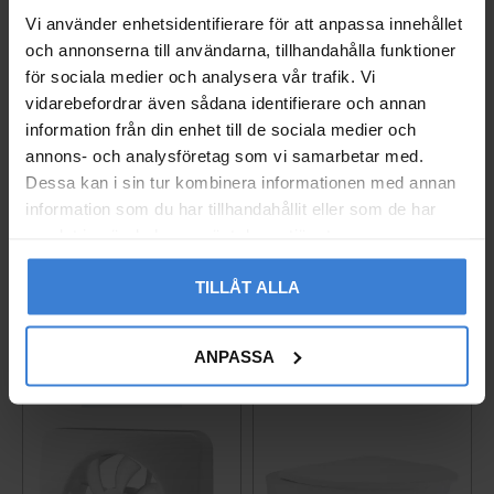
Vi använder enhetsidentifierare för att anpassa innehållet
och annonserna till användarna, tillhandahålla funktioner
för sociala medier och analysera vår trafik. Vi
vidarebefordrar även sådana identifierare och annan
information från din enhet till de sociala medier och
annons- och analysföretag som vi samarbetar med.
Ajax Central Hub 2 Plus
Vägguttag Exxact 2-väg
Dessa kan i sin tur kombinera informationen med annan
Hvid 4G
s Infälld Jord Schneide
information som du har tillhandahållit eller som de har
r
14246.40.WH1
samlat in när du har använt deras tjänster.
005237627
3 790
KR
260
KR
TILLÅT ALLA
Gem som favorit
Gem so
ANPASSA