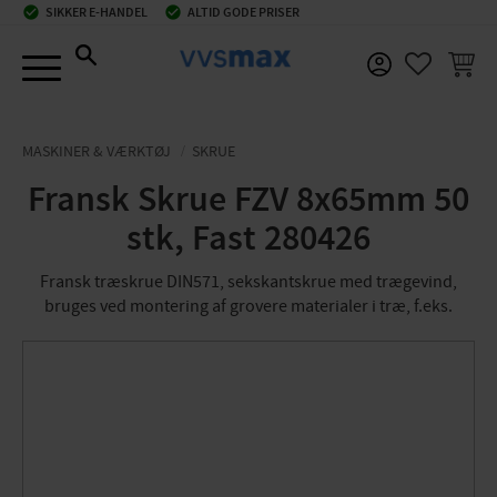
check_circle
SIKKER E-HANDEL
check_circle
ALTID GODE PRISER
Menu
INDKØ
FAVORIT
MASKINER & VÆRKTØJ
SKRUE
Fransk Skrue FZV 8x65mm 50
stk, Fast 280426
Fransk træskrue DIN571, sekskantskrue med trægevind,
bruges ved montering af grovere materialer i træ, f.eks.