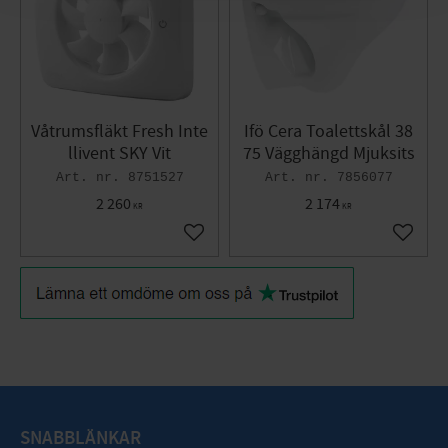
Våtrumsfläkt Fresh Inte
Ifö Cera Toalettskål 38
llivent SKY Vit
75 Vägghängd Mjuksits
8751527
7856077
2 260
2 174
KR
KR
Gem som favorit
Gem so
SNABBLÄNKAR