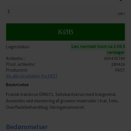
ANTAL
stk.
KØB
Lev. normalt inom ca 2 till 5
Lagerstatus
vardagar
Artikelnr.
005435789
Prod. artikelnr
280426
Producent
FAST
Vis alle produkter fra FAST
Beskrivelse
Fransk træskrue DIN571. Sekskantskrue med trægevind.
Anvendes ved montering af grovere materialer i træ, f.eks.
Overfladebehandling: Varmgalvaniseret.
Bedømmelser