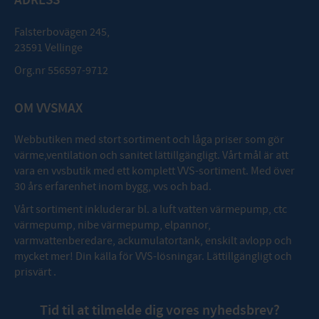
ADRESS
Falsterbovägen 245,
23591 Vellinge
Org.nr 556597-9712
OM VVSMAX
Webbutiken med stort sortiment och låga priser som gör
värme,ventilation och sanitet lättillgängligt. Vårt mål är att
vara en vvsbutik med ett komplett VVS-sortiment. Med över
30 års erfarenhet inom bygg, vvs och bad.
Vårt sortiment inkluderar bl. a luft vatten värmepump, ctc
värmepump, nibe värmepump, elpannor,
varmvattenberedare, ackumulatortank, enskilt avlopp och
mycket mer! Din källa för VVS-lösningar. Lättillgängligt och
prisvärt .
Tid til at tilmelde dig vores nyhedsbrev?