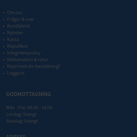
Om oss
Frågor & svar
Kundtjänst
Nyheter
Kassa
Köpvillkor
Integritetspolicy
Reklamation & retur
Nöjd med din beställning?
Logga in
GODMOTTAGNING
Mån - Fre: 08:00 - 16:00
Lördag: Stängt
Söndag: Stängt