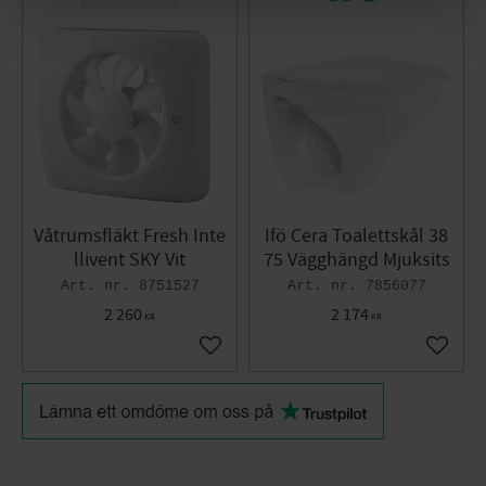
Våtrumsfläkt Fresh Inte
Ifö Cera Toalettskål 38
llivent SKY Vit
75 Vägghängd Mjuksits
8751527
7856077
2 260
2 174
KR
KR
Gem som favorit
Gem so