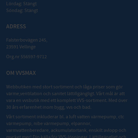
Lördag: Stängt
Söndag: Stängt
ADRESS
Falsterbovägen 245,
23591 Vellinge
Org.nr 556597-9712
OM VVSMAX
Webbutiken med stort sortiment och låga priser som gör
värme,ventilation och sanitet lättillgängligt. Vårt mål är att
vara en vvsbutik med ett komplett VVS-sortiment. Med över
30 års erfarenhet inom bygg, vvs och bad.
Vårt sortiment inkluderar bl. a luft vatten värmepump, ctc
värmepump, nibe värmepump, elpannor,
varmvattenberedare, ackumulatortank, enskilt avlopp och
mycket mer! Din källa för VVS-lösningar. Lättillgängligt och