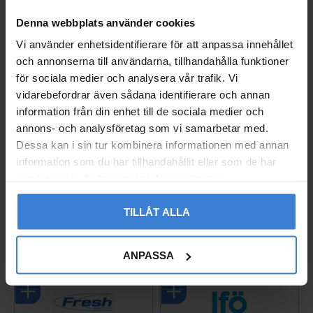
Effekt
250 W\
Denna webbplats använder cookies
Belysning\
LED 2 x 1W\
Vi använder enhetsidentifierare för att anpassa innehållet
Typ av brytare\
Elmekanisk\
och annonserna till användarna, tillhandahålla funktioner
Montagehöjd min.\
500 mm
för sociala medier och analysera vår trafik. Vi
vidarebefordrar även sådana identifierare och annan
Installationstyp\
Skåpintegrerad\
information från din enhet till de sociala medier och
Franke art.nr
110.0442.943
annons- och analysföretag som vi samarbetar med.
Dessa kan i sin tur kombinera informationen med annan
information som du har tillhandahållit eller som de har
Ajax Central Hub 2 Plus
Vägguttag Exxact 2-väg
samlat in när du har använt deras tjänster.
Hvid 4G
s Infälld Jord Schneide
r
14246.40.WH1
TILLÅT ALLA
005237627
3 790
KR
260
KR
ANPASSA
Gem som favorit
Gem so