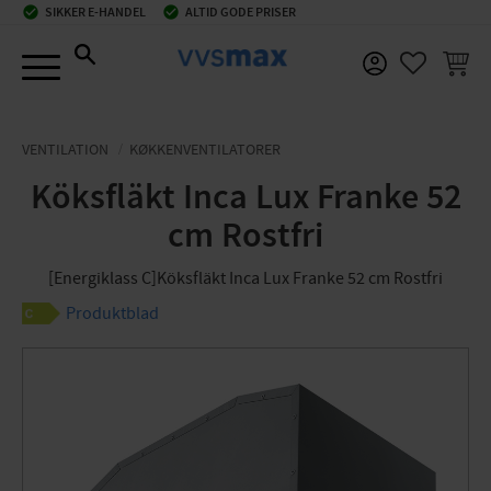
check_circle
SIKKER E-HANDEL
check_circle
ALTID GODE PRISER
Menu
INDKØ
FAVORIT
VENTILATION
KØKKENVENTILATORER
Köksfläkt Inca Lux Franke 52
cm Rostfri
[Energiklass C]Köksfläkt Inca Lux Franke 52 cm Rostfri
Produktblad