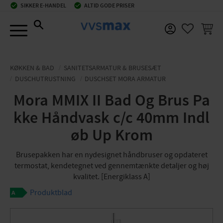
check_circle
SIKKER E-HANDEL
check_circle
ALTID GODE PRISER
Menu
INDKØ
FAVORIT
KØKKEN & BAD
SANITETSARMATUR & BRUSESÆT
DUSCHUTRUSTNING
DUSCHSET MORA ARMATUR
Mora MMIX II Bad Og Brus Pa
kke Håndvask c/c 40mm Indl
øb Up Krom
Brusepakken har en nydesignet håndbruser og opdateret
termostat, kendetegnet ved gennemtænkte detaljer og høj
kvalitet. [Energiklass A]
Produktblad