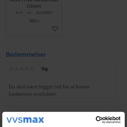
Chrom
Metalflettet slange 1750 mm, PVC- og BPA-fri
8233065
inderslange
382
KR
Med beslag til montering på rør 40 c/c
Med "Easy-Clean" anti-kalksystem
Gem som favorit
Specifikationer
Dimensioner: G15/G15
Bedømmelser
Størrelse: c/c40mm
Funktion: Tilslutning op
Dig
Design: Brusesæt med badekararmatur
Farve: Krom
Overfladebehandling: Forkromet
Materiale: Multimateriale
Anden info: Blyfri
Bliv den første, der giver en bedømmelse.