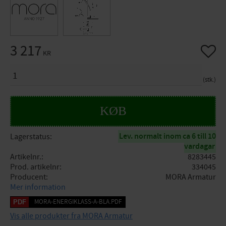
3 217
Gem so
KR
ANTAL
stk.
KØB
Lev. normalt inom ca 6 till 10
Lagerstatus
vardagar
Artikelnr.
8283445
Prod. artikelnr
334045
Producent
MORA Armatur
Mer information
MORA-ENERGIKLASS-A-BLA.PDF
Vis alle produkter fra MORA Armatur