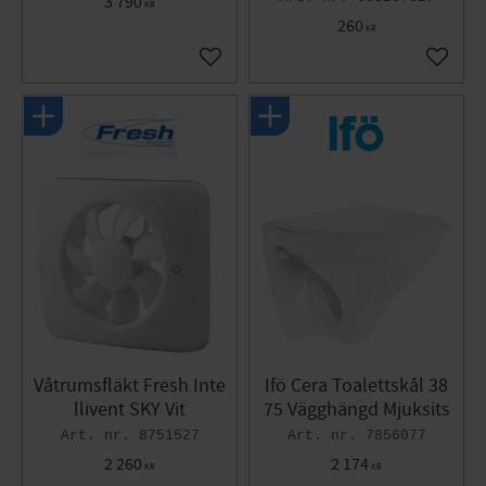
3 790
KR
260
KR
Gem som favorit
Gem so
Våtrumsfläkt Fresh Inte
Ifö Cera Toalettskål 38
llivent SKY Vit
75 Vägghängd Mjuksits
8751527
7856077
2 260
2 174
KR
KR