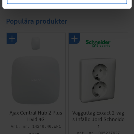
Gem som favorit
Populära produkter
Ajax Central Hub 2 Plus
Vägguttag Exxact 2-väg
Hvid 4G
s Infälld Jord Schneide
r
14246.40.WH1
005237627