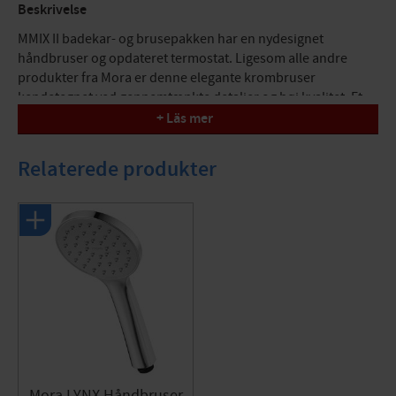
Beskrivelse
MMIX II badekar- og brusepakken har en nydesignet
håndbruser og opdateret termostat. Ligesom alle andre
produkter fra Mora er denne elegante krombruser
kendetegnet ved gennemtænkte detaljer og høj kvalitet. Et
produkt, der holder sine løfter ned til mindste detalje.
+ Läs mer
Består af:
Relaterede produkter
Mora MMIX II brusearmatur:
Udløbstud med indbygget omskifter
Trykbalanceret termostatindsats
Med vendbart topstykke
Sikkerhedslås 38°
Øko stop
Blyfri
Tilbageløbsforebyggelse i henhold til EU-standard SS-
EN 1717
NOTE! Ikke til gennemgående "Wash"
Mora LYNX Håndbruser
Mora MMIX II brusesystem: