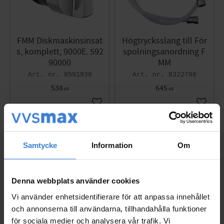
FMM Diskmaskinsinsat
Högtrycksslang till För
s, komplett, 9000E. 592
spolningsanordning F
90000
MM
8591939
8322796
538
645
KR
KR
Add to favorites
Add to 
Samtycke
Information
Om
Denna webbplats använder cookies
Vi använder enhetsidentifierare för att anpassa innehållet
och annonserna till användarna, tillhandahålla funktioner
för sociala medier och analysera vår trafik. Vi