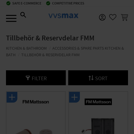
check_circle
SAFE E-COMMERCE
check_circle
COMPETITIVE PRICES
Menu
BASKE
FAVORIT
Tillbehör & Reservdelar FMM
KITCHEN & BATHROOM
ACCESSORIES & SPARE PARTS KITCHEN &
BATH
TILLBEHÖR & RESERVDELAR FMM
FILTER
SORT