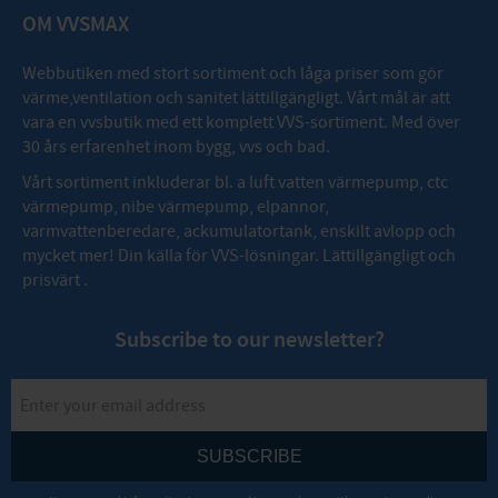
OM VVSMAX
Webbutiken med stort sortiment och låga priser som gör
värme,ventilation och sanitet lättillgängligt. Vårt mål är att
vara en vvsbutik med ett komplett VVS-sortiment. Med över
30 års erfarenhet inom bygg, vvs och bad.
Vårt sortiment inkluderar bl. a luft vatten värmepump, ctc
värmepump, nibe värmepump, elpannor,
varmvattenberedare, ackumulatortank, enskilt avlopp och
mycket mer! Din källa för VVS-lösningar. Lättillgängligt och
prisvärt .
Subscribe to our newsletter?
SUBSCRIBE