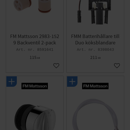
FM Mattsson 2983-152
FMM Batterihållare till
9 Backventil 2-pack
Duo köksblandare
8591641
8398043
115
211
KR
KR
Add to favorites
Add to 