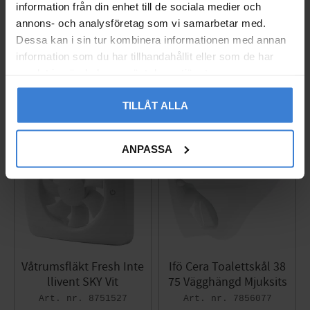
r
14246.40.WH1
information från din enhet till de sociala medier och
005237627
3 790
annons- och analysföretag som vi samarbetar med.
KR
260
Dessa kan i sin tur kombinera informationen med annan
KR
information som du har tillhandahållit eller som de har
Add to favorites
Add to 
samlat in när du har använt deras tjänster.
TILLÅT ALLA
ANPASSA
Våtrumsfläkt Fresh Inte
Ifö Cera Toalettskål 38
llivent SKY Vit
75 Vägghängd Mjuksits
8751527
7856077