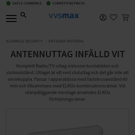
check_circle
SAFE E-COMMERCE
check_circle
COMPETITIVE PRICES
Menu
BASKE
FAVORIT
ALARMS & SECURITY
ANTENNA MATERIAL
ANTENNUTTAG INFÄLLD VIT
Komplett Radio/TV-uttag inklusive kontaktdon och
slutmotstånd. Uttaget är ett rent slututtag och det går inte att
seriekoppla. Passar i apparatdosa med fästskruvavstånd 60
mm och tillsammans med ELKOs kombinationsramar. Vid
utanpåliggande montage användes ELKOs
förhöjningsramar.