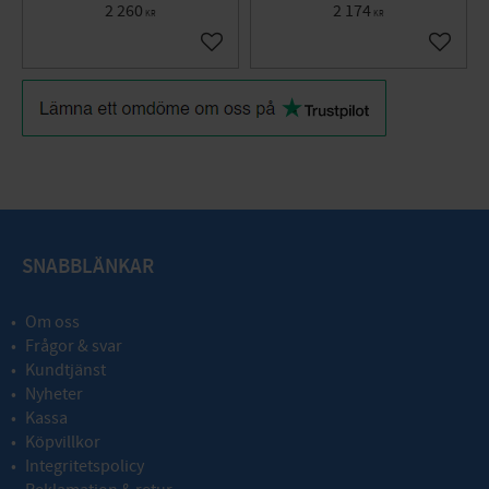
2 260
2 174
KR
KR
Add to favorites
Add to 
SNABBLÄNKAR
Om oss
Frågor & svar
Kundtjänst
Nyheter
Kassa
Köpvillkor
Integritetspolicy