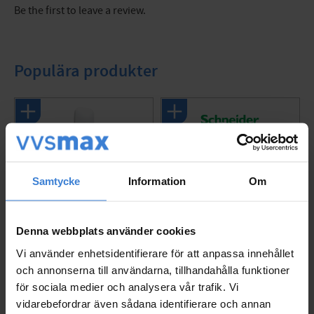
Be the first to leave a review.
Populära produkter
Samtycke
Information
Om
Denna webbplats använder cookies
Vi använder enhetsidentifierare för att anpassa innehållet
och annonserna till användarna, tillhandahålla funktioner
Ajax Central Hub 2 Plus
Vägguttag Exxact 2-väg
för sociala medier och analysera vår trafik. Vi
White 4G
s Infälld Jord Schneide
vidarebefordrar även sådana identifierare och annan