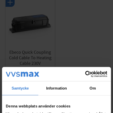
Ebeco Quick Coupling
Cold Cable To Heating
Cable 230V
7330778350766
1 377
KR
Add to favorites
Samtycke
Information
Om
Reviews
Denna webbplats använder cookies