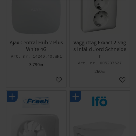
Ajax Central Hub 2 Plus
Vägguttag Exxact 2-väg
White 4G
s Infälld Jord Schneide
r
14246.40.WH1
005237627
3 790
KR
260
KR
Add to favorites
Add to 