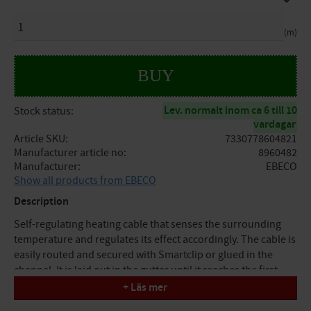
QUANTITY
m
BUY
Lev. normalt inom ca 6 till 10
Stock status
vardagar
Article SKU
7330778604821
Manufacturer article no
8960482
Manufacturer
EBECO
Show all products from EBECO
Description
Self-regulating heating cable that senses the surrounding
temperature and regulates its effect accordingly. The cable is
easily routed and secured with Smartclip or glued in the
channel. It is laid out in the gutter until it reaches the first
downpipe. A branch is then made in the downpipe where
+ Läs mer
one of the cables goes down into the downpipe and the