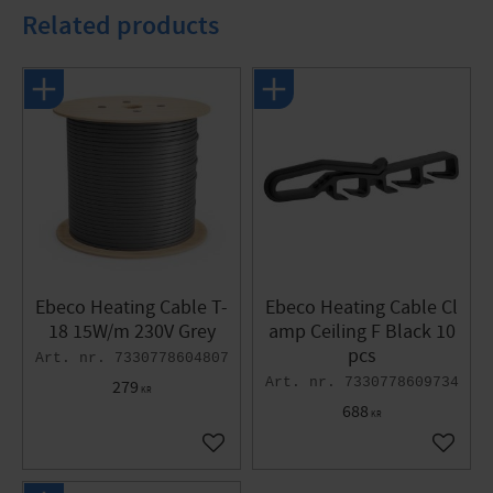
other continues to the next downpipe, branches off, etc.
Related products
Specifications
Shielding: Braid/Braiding
Cable type: Self-limiting parallel
Color: Black
Application: Gutter
Measure
Height: 5.6mm
Width: 13.8mm
Length: 300m
Ebeco Heating Cable T-
Ebeco Heating Cable Cl
18 15W/m 230V Grey
amp Ceiling F Black 10
pcs
7330778604807
7330778609734
279
KR
688
KR
Add to favorites
Add to 