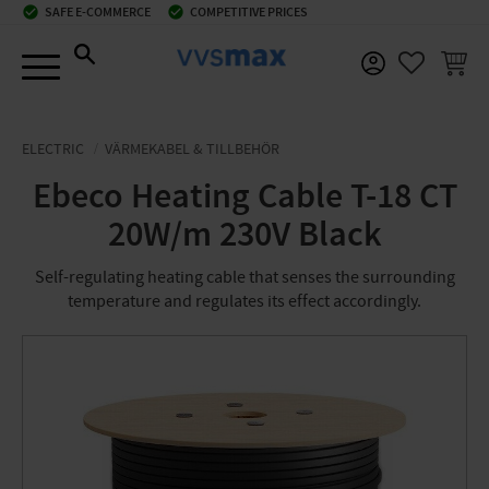
check_circle
SAFE E-COMMERCE
check_circle
COMPETITIVE PRICES
Menu
BASKE
FAVORIT
ELECTRIC
VÄRMEKABEL & TILLBEHÖR
Ebeco Heating Cable T-18 CT
20W/m 230V Black
Self-regulating heating cable that senses the surrounding
temperature and regulates its effect accordingly.