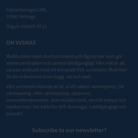
Falsterbovägen 245,
23591 Vellinge
Org.nr 556597-9712
OM VVSMAX
Webbutiken med stort sortiment och låga priser som gör
värme,ventilation och sanitet lättillgängligt. Vårt mål är att
vara en vvsbutik med ett komplett VVS-sortiment. Med över
30 års erfarenhet inom bygg, vvs och bad.
Vårt sortiment inkluderar bl. a luft vatten värmepump, ctc
värmepump, nibe värmepump, elpannor,
varmvattenberedare, ackumulatortank, enskilt avlopp och
mycket mer! Din källa för VVS-lösningar. Lättillgängligt och
prisvärt .
Subscribe to our newsletter?