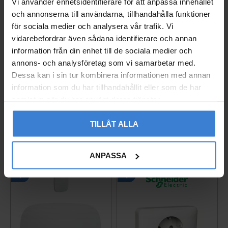
Vi använder enhetsidentifierare för att anpassa innehållet
You
och annonserna till användarna, tillhandahålla funktioner
för sociala medier och analysera vår trafik. Vi
vidarebefordrar även sådana identifierare och annan
information från din enhet till de sociala medier och
annons- och analysföretag som vi samarbetar med.
Dessa kan i sin tur kombinera informationen med annan
information som du har tillhandahållit eller som de har
Be the first to leave a review.
samlat in när du har använt deras tjänster.
TILLÅT ALLA
Populära produkter
ANPASSA