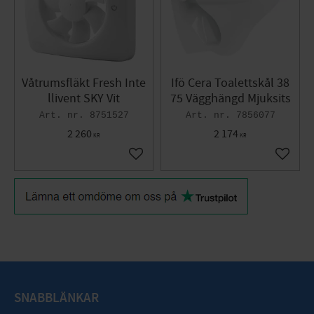
Våtrumsfläkt Fresh Inte
Ifö Cera Toalettskål 38
llivent SKY Vit
75 Vägghängd Mjuksits
8751527
7856077
2 260
2 174
KR
KR
Add to favorites
Add to 
SNABBLÄNKAR