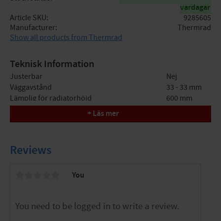
vardagar
Article SKU
9285605
Manufacturer
Thermrad
Show all products from Thermrad
Teknisk Information
Justerbar
Nej
Väggavstånd
33 - 33 mm
Lämplig för radiatorhöjd
600 mm
Avstånd mellan täckribbor
0 mm
+ Läs mer
Höjdjusterbar
Nej
Justerbar höjd
Nej
Lämplig för panelradiator
Ja
Reviews
Lämplig för sektionsradiator
Nej
Lämplig för svetsad bygel på radiator
Nej
Food Contact Material
Nej
You