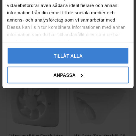
vidarebefordrar även sådana identifierare och annan
Ajax Central Hub 2 Plus
Vägguttag Exxact 2-väg
information från din enhet till de sociala medier och
White 4G
s Infälld Jord Schneide
annons- och analysföretag som vi samarbetar med.
r
14246.40.WH1
Dessa kan i sin tur kombinera informationen med annan
005237627
3 790
KR
information som du har tillhandahållit eller som de har
260
KR
samlat in när du har använt deras tjänster.
Add to favorites
Add to 
TILLÅT ALLA
ANPASSA