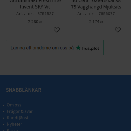
Våtrumsfläkt Fresh Inte
Ifö Cera Toalettskål 38
llivent SKY Vit
75 Vägghängd Mjuksits
8751527
7856077
2 260
2 174
KR
KR
Add to favorites
Add to 
SNABBLÄNKAR
Om oss
Frågor & svar
Kundtjänst
Nyheter
Kassa