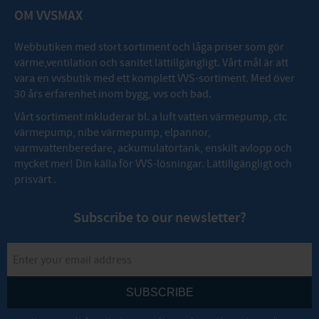
OM VVSMAX
Webbutiken med stort sortiment och låga priser som gör
värme,ventilation och sanitet lättillgängligt. Vårt mål är att
vara en vvsbutik med ett komplett VVS-sortiment. Med över
30 års erfarenhet inom bygg, vvs och bad.
Vårt sortiment inkluderar bl. a luft vatten värmepump, ctc
värmepump, nibe värmepump, elpannor,
varmvattenberedare, ackumulatortank, enskilt avlopp och
mycket mer! Din källa för VVS-lösningar. Lättillgängligt och
prisvärt .
Subscribe to our newsletter?
SUBSCRIBE