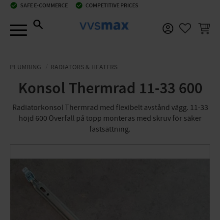
check_circle
SAFE E-COMMERCE
check_circle
COMPETITIVE PRICES
Menu
BASKE
FAVORIT
PLUMBING
RADIATORS & HEATERS
Konsol Thermrad 11-33 600
Radiatorkonsol Thermrad med flexibelt avstånd vägg. 11-33
höjd 600 Överfall på topp monteras med skruv för säker
fastsättning.