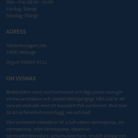
Mån - Fre: 08:00 - 16:00
Lördag: Stängt
Söndag: Stängt
ADRESS
Falsterbovägen 245,
23591 Vellinge
Org.nr 556597-9712
OM VVSMAX
Webbutiken med stort sortiment och låga priser som gör
värme,ventilation och sanitet lättillgängligt. Vårt mål är att
vara en vvsbutik med ett komplett VVS-sortiment. Med över
30 års erfarenhet inom bygg, vvs och bad.
Vårt sortiment inkluderar bl. a luft vatten värmepump, ctc
värmepump, nibe värmepump, elpannor,
varmvattenberedare, ackumulatortank, enskilt avlopp och