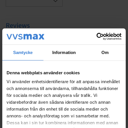
Add to favorites
Flow at 3 bar: 12.0 l/min
Connection: Shower connection downwards
Safety: Temperature and pressure balanced with
Reviews
double check valves
You
Samtycke
Information
Om
Denna webbplats använder cookies
Vi använder enhetsidentifierare för att anpassa innehållet
och annonserna till användarna, tillhandahålla funktioner
Be the first to leave a review.
för sociala medier och analysera vår trafik. Vi
vidarebefordrar även sådana identifierare och annan
information från din enhet till de sociala medier och
Populära produkter
annons- och analysföretag som vi samarbetar med.
Dessa kan i sin tur kombinera informationen med annan