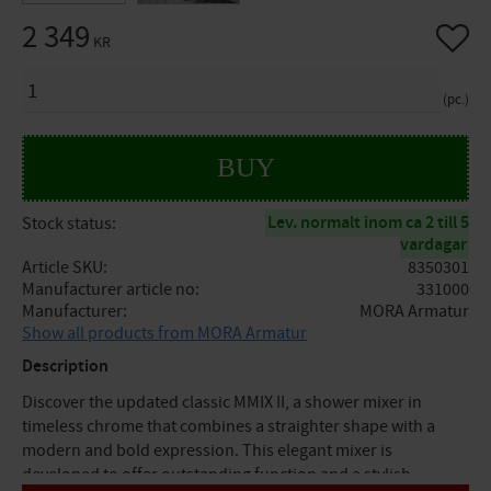
2 349
Add to 
KR
QUANTITY
pc.
BUY
Lev. normalt inom ca 2 till 5
Stock status
vardagar
Article SKU
8350301
Manufacturer article no
331000
Manufacturer
MORA Armatur
Show all products from MORA Armatur
Description
Discover the updated classic MMIX II, a shower mixer in
timeless chrome that combines a straighter shape with a
modern and bold expression. This elegant mixer is
developed to offer outstanding function and a stylish