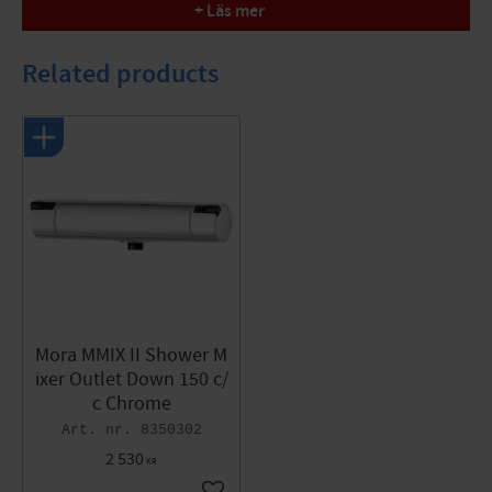
aesthetic that fits in every modern bathroom.
+ Läs mer
Behind the polished surface hides an advanced thermostat
that ensures maximum energy efficiency and a world-class
Related products
bathroom experience. The smart technology reacts
immediately to pressure and temperature changes to
guarantee a consistent and comfortable shower
temperature throughout use.
Smart features for the environment and safety
MMIX II is equipped with Eco Flow and an integrated eco
function on the flow knob, which facilitates conscious water
consumption without compromising comfort. For increased
safety, there is a safety lock at 38 °C that prevents scalding.
The mixer is completely lead-free (Lead Free) and meets
Mora MMIX II Shower M
strict requirements for backflow protection according to
ixer Outlet Down 150 c/
both EU standards and Safe Water. With sound class 1, quiet
c Chrome
and comfortable use is also guaranteed.
8350302
Technical Specifications
2 530
KR
Version: Chrome, 160 c/c