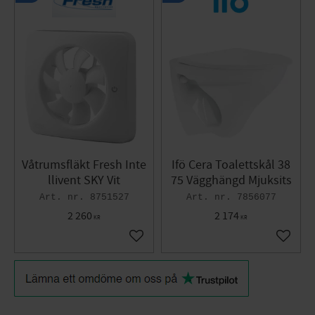
Våtrumsfläkt Fresh Inte
Ifö Cera Toalettskål 38
llivent SKY Vit
75 Vägghängd Mjuksits
8751527
7856077
2 260
2 174
KR
KR
Add to favorites
Add to 