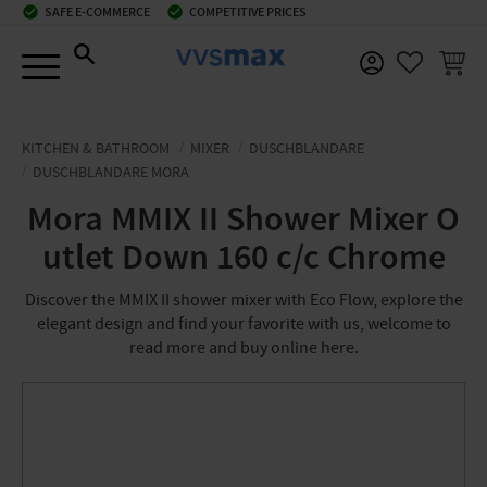
check_circle
SAFE E-COMMERCE
check_circle
COMPETITIVE PRICES
Menu
BASKE
FAVORIT
KITCHEN & BATHROOM
MIXER
DUSCHBLANDARE
DUSCHBLANDARE MORA
Mora MMIX II Shower Mixer O
utlet Down 160 c/c Chrome
Discover the MMIX II shower mixer with Eco Flow, explore the
elegant design and find your favorite with us, welcome to
read more and buy online here.