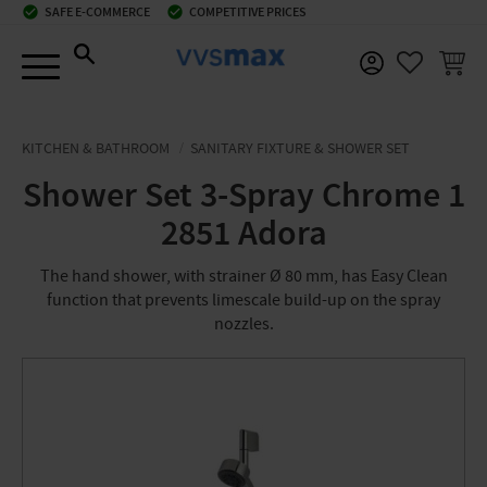
check_circle
SAFE E-COMMERCE
check_circle
COMPETITIVE PRICES
Menu
BASKE
FAVORIT
KITCHEN & BATHROOM
SANITARY FIXTURE & SHOWER SET
Shower Set 3-Spray Chrome 1
2851 Adora
The hand shower, with strainer Ø 80 mm, has Easy Clean
function that prevents limescale build-up on the spray
nozzles.