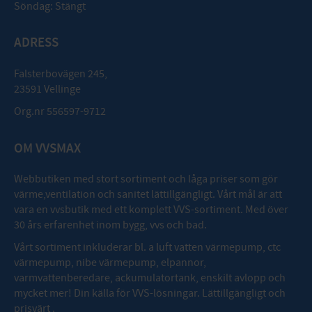
Söndag: Stängt
ADRESS
Falsterbovägen 245,
23591 Vellinge
Org.nr 556597-9712
OM VVSMAX
Webbutiken med stort sortiment och låga priser som gör
värme,ventilation och sanitet lättillgängligt. Vårt mål är att
vara en vvsbutik med ett komplett VVS-sortiment. Med över
30 års erfarenhet inom bygg, vvs och bad.
Vårt sortiment inkluderar bl. a luft vatten värmepump, ctc
värmepump, nibe värmepump, elpannor,
varmvattenberedare, ackumulatortank, enskilt avlopp och
mycket mer! Din källa för VVS-lösningar. Lättillgängligt och
prisvärt .