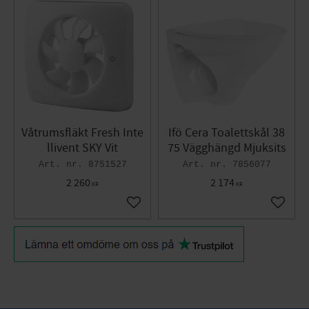
Våtrumsfläkt Fresh Inte
Ifö Cera Toalettskål 38
llivent SKY Vit
75 Vägghängd Mjuksits
8751527
7856077
2 260
2 174
KR
KR
Add to favorites
Add to 