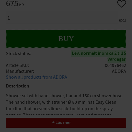
675
Add to 
KR
QUANTITY
pc.
BUY
Lev. normalt inom ca 2 till 5
Stock status
vardagar
Article SKU
004976462
Manufacturer
ADORA
Show all products from ADORA
Description
Shower set with hand shower, bar and 150 cm shower hose.
The hand shower, with strainer Ø 80 mm, has Easy Clean
function that prevents limescale build-up on the spray
nozzles. Three spray types: normal, rain and massage.
Equipped with water saving function that can be removed for
+ Läs mer
increased flow. The wall bar is 59 cm with 63.5 cm c/c. Hose