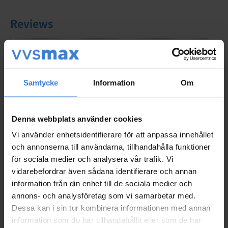
Reviews
You
Samtycke
Information
Om
Denna webbplats använder cookies
Vi använder enhetsidentifierare för att anpassa innehållet
Be the first to leave a review.
och annonserna till användarna, tillhandahålla funktioner
för sociala medier och analysera vår trafik. Vi
vidarebefordrar även sådana identifierare och annan
Populära produkter
information från din enhet till de sociala medier och
annons- och analysföretag som vi samarbetar med.
Dessa kan i sin tur kombinera informationen med annan
information som du har tillhandahållit eller som de har