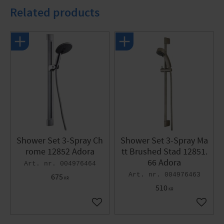
with Anti-twist function.
Related products
Specifications
Color: Chrome
Shower Set 3-Spray Ch
Shower Set 3-Spray Ma
rome 12852 Adora
tt Brushed Stad 12851.
66 Adora
004976464
004976463
675
KR
510
KR
Add to favorites
Add to 