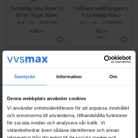
Energiåtgång
1,3 kWh vid normallast (4 kg).
Torkskåp Easy Dryer 17
Fällbara tvätthängare ti
Anslutning
Kräver ingen frånluftsventilation
00 Vit Höger Nimo
ll torkskåp Nimo
8035706
67000034
8 892
832
KR
KR
964
KR
Add to favorites
Add to 
Reviews
Samtycke
Information
Om
You
Denna webbplats använder cookies
Vi använder enhetsidentifierare för att anpassa innehållet
och annonserna till användarna, tillhandahålla funktioner
för sociala medier och analysera vår trafik. Vi
vidarebefordrar även sådana identifierare och annan
Be the first to leave a review.
information från din enhet till de sociala medier och