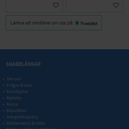
Add to favorites
Add to 
SNABBLÄNKAR
Om oss
Frågor & svar
Kundtjänst
Nyheter
Kassa
Köpvillkor
Integritetspolicy
Reklamation & retur