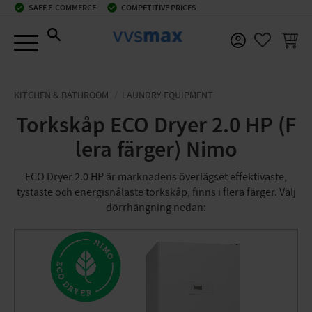
check_circle
SAFE E-COMMERCE
check_circle
COMPETITIVE PRICES
Menu
BASKE
FAVORIT
KITCHEN & BATHROOM
LAUNDRY EQUIPMENT
Torkskåp ECO Dryer 2.0 HP (F
lera färger) Nimo
ECO Dryer 2.0 HP är marknadens överlägset effektivaste,
tystaste och energisnålaste torkskåp, finns i flera färger. Välj
dörrhängning nedan: