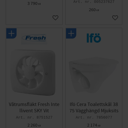
005237627
3 790
KR
260
KR
Add to favorites
Add to 
Våtrumsfläkt Fresh Inte
Ifö Cera Toalettskål 38
llivent SKY Vit
75 Vägghängd Mjuksits
8751527
7856077
2 260
2 174
KR
KR