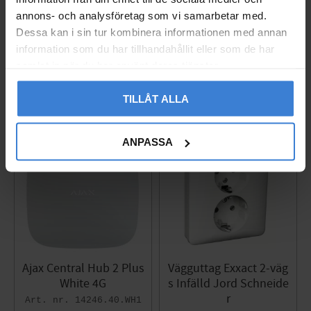
annons- och analysföretag som vi samarbetar med.
Dessa kan i sin tur kombinera informationen med annan
information som du har tillhandahållit eller som de har
Populära produkter
samlat in när du har använt deras tjänster.
TILLÅT ALLA
ANPASSA
Ajax Central Hub 2 Plus
Vägguttag Exxact 2-väg
White 4G
s Infälld Jord Schneide
r
14246.40.WH1