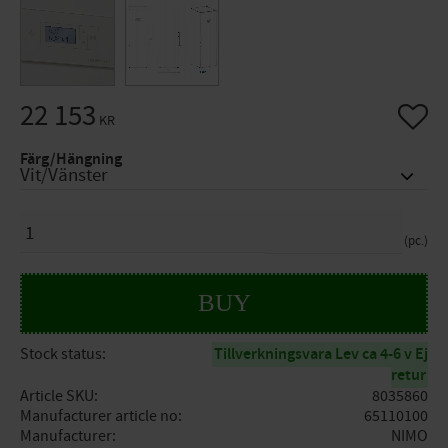
22 153
Add to 
KR
Färg/Hängning
QUANTITY
pc.
BUY
Stock status
Tillverkningsvara Lev ca 4-6 v Ej
retur
Article SKU
8035860
Manufacturer article no
65110100
Manufacturer
NIMO