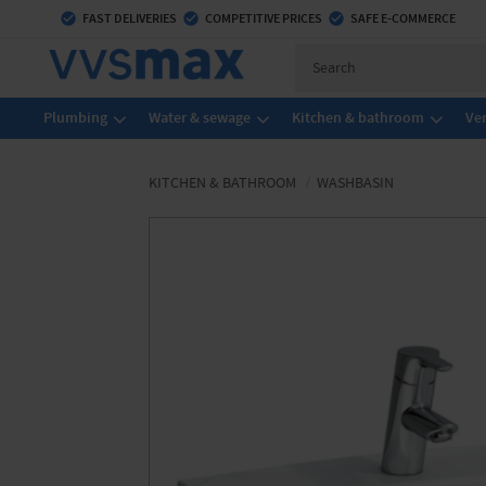
check_circle
FAST DELIVERIES
check_circle
COMPETITIVE PRICES
check_circle
SAFE E-COMMERCE
Plumbing
Water & sewage
Kitchen & bathroom
Ven
KITCHEN & BATHROOM
WASHBASIN