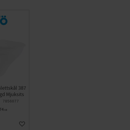
alettskål 387
gd Mjuksits
7856077
74
KR
Add to favorites