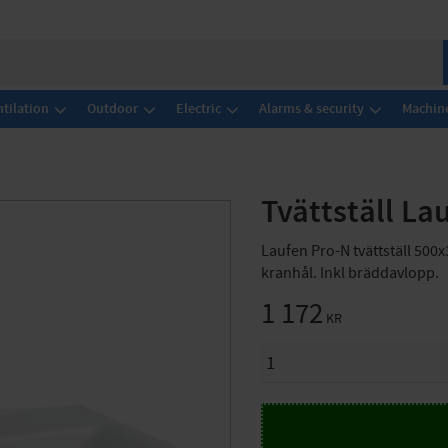
tilation
Outdoor
Electric
Alarms & security
Machine
Tvättställ L
Laufen Pro-N tvättställ 50
kranhål. Inkl bräddavlopp.
1 172
KR
QUANTITY