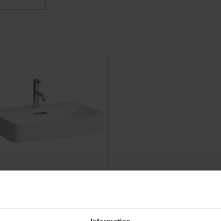
ttställ Laufen Val 8.1028.3.0
00.104.1 (Vit)
7485622