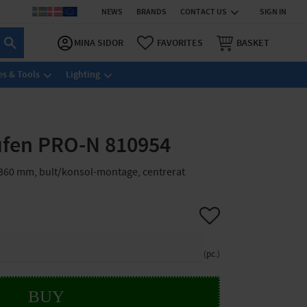
NEWS
BRANDS
CONTACT US
SIGN IN
MINA SIDOR
FAVORITES
BASKET
s & Tools
Lighting
aufen PRO-N 810954
0x360 mm, bult/konsol-montage, centrerat
Add to favorites
pc.
BUY