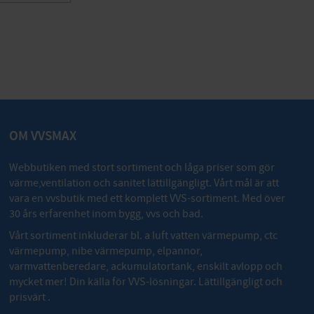
OM VVSMAX
Webbutiken med stort sortiment och låga priser som gör
värme,ventilation och sanitet lättillgängligt. Vårt mål är att
vara en vvsbutik med ett komplett VVS-sortiment. Med över
30 års erfarenhet inom bygg, vvs och bad.
Vårt sortiment inkluderar bl. a luft vatten värmepump, ctc
värmepump, nibe värmepump, elpannor,
varmvattenberedare, ackumulatortank, enskilt avlopp och
mycket mer! Din källa för VVS-lösningar. Lättillgängligt och
prisvärt .