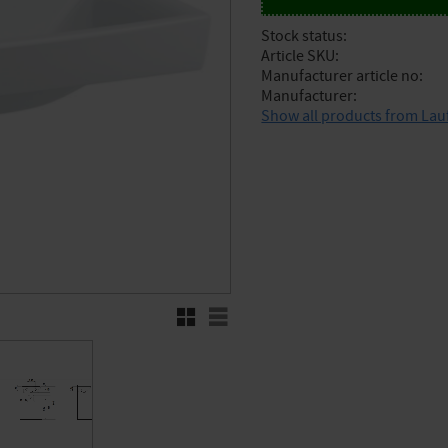
Stock status
Article SKU
Manufacturer article no
Manufacturer
Show all products from Lau
Grid view
List view