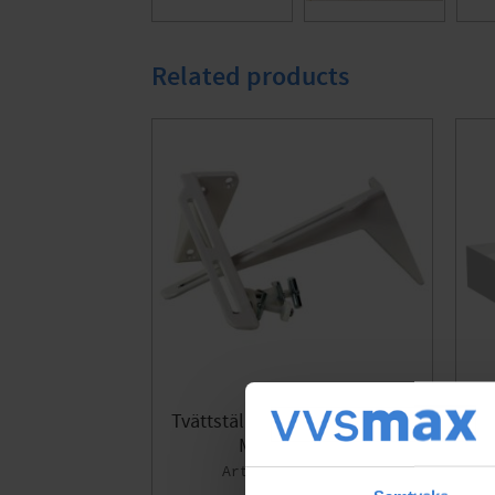
Related products
Tvättställskonsol 240 mm Vit
Tvä
Med T-bultar
8094104