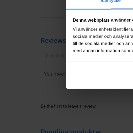
Samtycke
182
KR
Add to favor
Denna webbplats använder 
Vi använder enhetsidentifierar
sociala medier och analysera 
Reviews
till de sociala medier och a
med annan information som du 
You
Be the first to leave a review.
Populära produkter