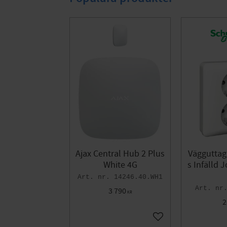
Ajax Central Hub 2 Plus
Vägguttag
White 4G
s Infälld 
14246.40.WH1
3 790
KR
2
Add to favorites