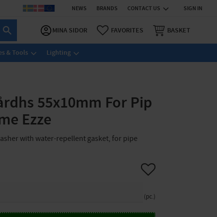
NEWS
BRANDS
CONTACT US
SIGN IN
MINA SIDOR
FAVORITES
BASKET
s & Tools
Lighting
gårdhs 55x10mm For Pip
me Ezze
washer with water-repellent gasket, for pipe
Add to favorites
pc.