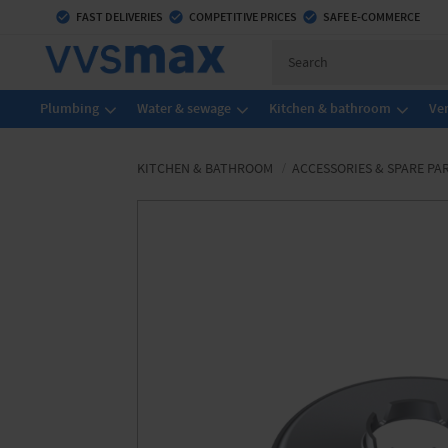
check_circle
FAST DELIVERIES
check_circle
COMPETITIVE PRICES
check_circle
SAFE E-COMMERCE
Plumbing
Water & sewage
Kitchen & bathroom
Ven
KITCHEN & BATHROOM
ACCESSORIES & SPARE PA