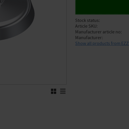
Stock status
Article SKU
Manufacturer article no
Manufacturer
Show all products from EZ
Grid view
List view