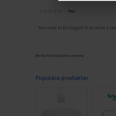
You
Be the first to leave a review.
Populära produkter