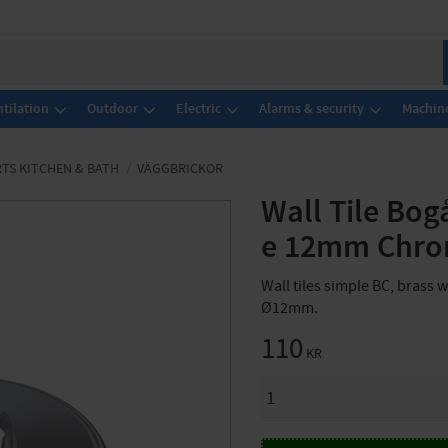
tilation
Outdoor
Electric
Alarms & security
Machine
RTS KITCHEN & BATH
VÄGGBRICKOR
Wall Tile Bo
e 12mm Chro
Wall tiles simple BC, brass 
Ø12mm.
110
KR
QUANTITY