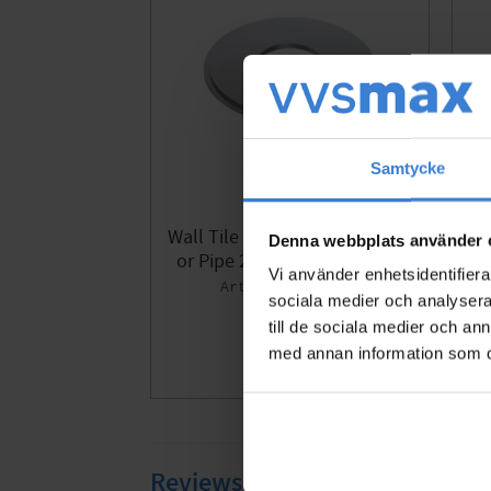
Samtycke
Wall Tile Bogårdhs 55x1mm F
Wa
Denna webbplats använder 
or Pipe 21mm Chrome Ezze
m 
Vi använder enhetsidentifierar
8561573
sociala medier och analysera 
110
KR
till de sociala medier och a
med annan information som du 
Add to favor
Reviews