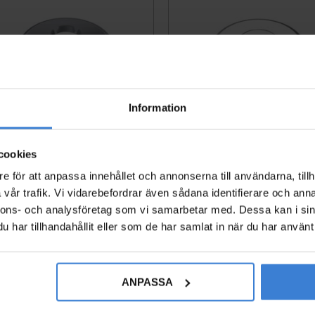
Information
ll Washer Bogårdhs 55x10m
Wall Washer Bogårdhs 5
cookies
For Pipe 15mm Chrome Ezz
m For Pipe 21mm Chrome
e för att anpassa innehållet och annonserna till användarna, tillh
e
e
vår trafik. Vi vidarebefordrar även sådana identifierare och anna
8561334
8563108
nnons- och analysföretag som vi samarbetar med. Dessa kan i sin
110
94
KR
KR
har tillhandahållit eller som de har samlat in när du har använt 
ites
Add to favorites
ANPASSA