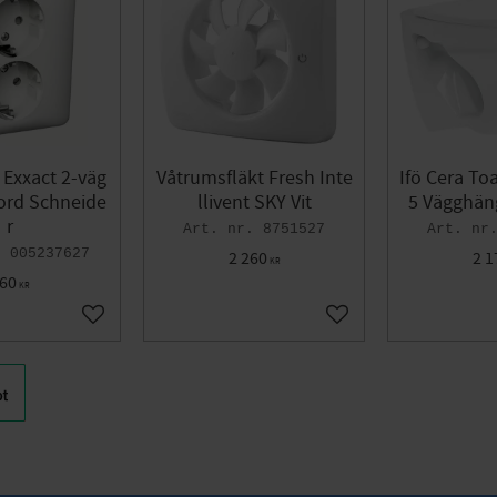
 Exxact 2-väg
Våtrumsfläkt Fresh Inte
Ifö Cera To
Jord Schneide
llivent SKY Vit
5 Vägghän
r
8751527
005237627
2 260
2 1
KR
60
KR
Add to favorites
Add to favorites