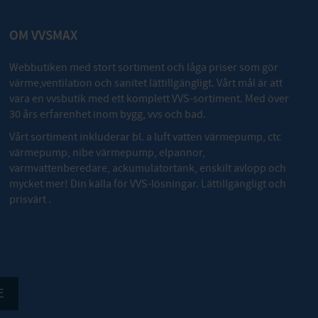
OM VVSMAX
Webbutiken med stort sortiment och låga priser som gör
värme,ventilation och sanitet lättillgängligt. Vårt mål är att
vara en vvsbutik med ett komplett VVS-sortiment. Med över
30 års erfarenhet inom bygg, vvs och bad.
Vårt sortiment inkluderar bl. a luft vatten värmepump, ctc
värmepump, nibe värmepump, elpannor,
varmvattenberedare, ackumulatortank, enskilt avlopp och
mycket mer! Din källa för VVS-lösningar. Lättillgängligt och
prisvärt .
E