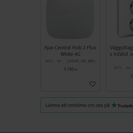
Ajax Central Hub 2 Plus
Vägguttag
White 4G
s Infälld 
14246.40.WH1
3 790
KR
2
Add to favorites