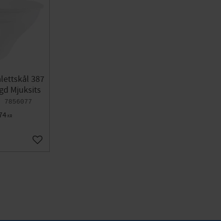
alettskål 387
gd Mjuksits
7856077
74
KR
Add to favorites