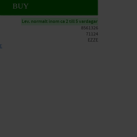
BUY
Lev. normalt inom ca 2 till 5 vardagar
8561326
71124
EZZE
ZE