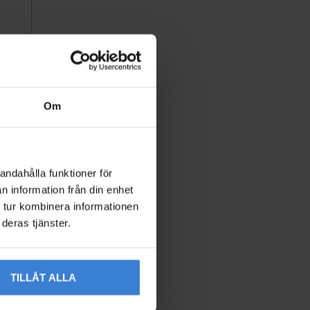
Om
5x10m
 Ezz
andahålla funktioner för
n information från din enhet
 tur kombinera informationen
deras tjänster.
Add to favorites
TILLÅT ALLA