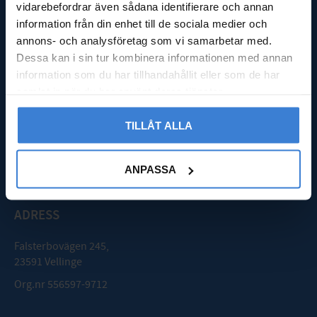
Köpvillkor
vidarebefordrar även sådana identifierare och annan
Integritetspolicy
information från din enhet till de sociala medier och
Reklamation & retur
annons- och analysföretag som vi samarbetar med.
Nöjd med din beställning?
Dessa kan i sin tur kombinera informationen med annan
Logga in
information som du har tillhandahållit eller som de har
samlat in när du har använt deras tjänster.
GODMOTTAGNING
TILLÅT ALLA
Mån - Fre: 08:00 - 16:00
Lördag: Stängt
ANPASSA
Söndag: Stängt
ADRESS
Falsterbovägen 245,
23591 Vellinge
Org.nr 556597-9712