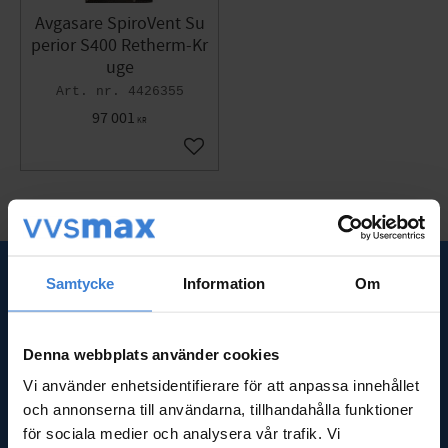
Avgasare SpiroVent Su
perior S400 Retherm-Kr
uge
4426355
97 001
KR
Lägg till i favoriter
Samtycke
Information
Om
SNABBLÄNKAR
Om oss
Denna webbplats använder cookies
Frågor & svar
Vi använder enhetsidentifierare för att anpassa innehållet
Kundtjänst
Nyheter
och annonserna till användarna, tillhandahålla funktioner
Kassa
för sociala medier och analysera vår trafik. Vi