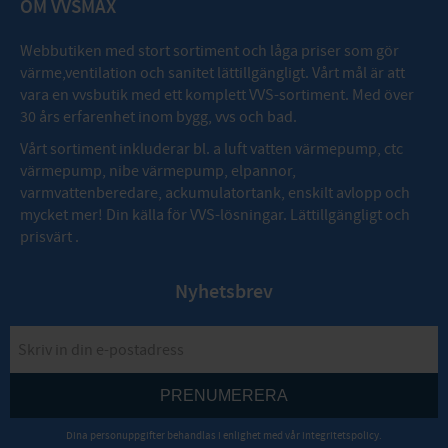
OM VVSMAX
Webbutiken med stort sortiment och låga priser som gör
värme,ventilation och sanitet lättillgängligt. Vårt mål är att
vara en vvsbutik med ett komplett VVS-sortiment. Med över
30 års erfarenhet inom bygg, vvs och bad.
Vårt sortiment inkluderar bl. a luft vatten värmepump, ctc
värmepump, nibe värmepump, elpannor,
varmvattenberedare, ackumulatortank, enskilt avlopp och
mycket mer! Din källa för VVS-lösningar. Lättillgängligt och
prisvärt .
Nyhetsbrev
PRENUMERERA
Dina personuppgifter behandlas i enlighet med vår
integritetspolicy
.