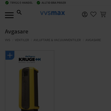
check_circle
TRYGG E-HANDEL
check_circle
ALLTID BRA PRISER
Meny
KUNDV
FAVORIT
Avgasare
VVS
VENTILER
AVLUFTARE & VACUUMVENTILER
AVGASARE