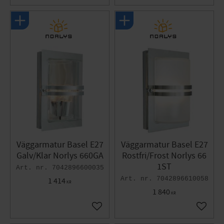
Väggarmatur Basel E27
Väggarmatur Basel E27
Galv/Klar Norlys 660GA
Rostfri/Frost Norlys 66
1ST
7042896600035
7042896610058
1 414
KR
1 840
KR
Lägg till i favoriter
Lägg til