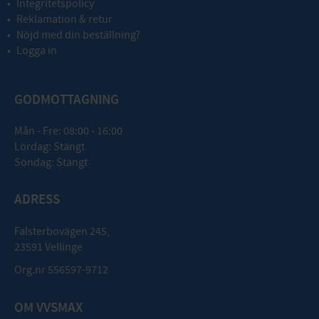
Integritetspolicy
Reklamation & retur
Nöjd med din beställning?
Logga in
GODMOTTAGNING
Mån - Fre: 08:00 - 16:00
Lördag: Stängt
Söndag: Stängt
ADRESS
Falsterbovägen 245,
23591 Vellinge
Org.nr 556597-9712
OM VVSMAX