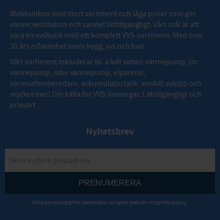
Webbutiken med stort sortiment och låga priser som gör
värme,ventilation och sanitet lättillgängligt. Vårt mål är att
vara en vvsbutik med ett komplett VVS-sortiment. Med över
30 års erfarenhet inom bygg, vvs och bad.
Vårt sortiment inkluderar bl. a luft vatten värmepump, ctc
värmepump, nibe värmepump, elpannor,
varmvattenberedare, ackumulatortank, enskilt avlopp och
mycket mer! Din källa för VVS-lösningar. Lättillgängligt och
prisvärt .
Nyhetsbrev
PRENUMERERA
Dina personuppgifter behandlas i enlighet med vår
integritetspolicy
.