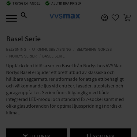
check_circle
TRYGG E-HANDEL
check_circle
ALLTID BRA PRISER
Meny
KUNDV
FAVORIT
Basel Serie
BELYSNING
UTOMHUSBELYSNING
BELYSNING NORLYS
NORLYS SERIER
BASEL SERIE
Upptäck den tidlösa serien Basel från Norlys hos VVSMax.
Norlys Basel erbjuder ett brett utbud av klassiska och
hållbara väggarmaturer utformade för att ge ett behagligt
och välkomnande ljus vid entréer, fasader, uteplatser och
garageuppfarter. Serien finns tillgänglig med både
integrerad LED-modul och standard E27-sockel samt med
olika glasutföranden för optimal ljusspridning i nordiskt
klimat.
FILTRERA
SORTERA