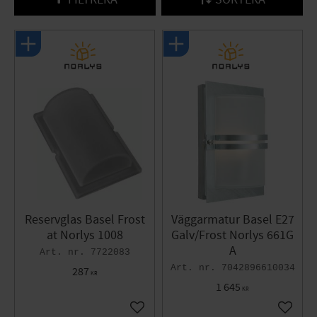
Reservglas Basel Frost
Väggarmatur Basel E27
at Norlys 1008
Galv/Frost Norlys 661G
A
7722083
7042896610034
287
KR
1 645
KR
Lägg till i favoriter
Lägg til