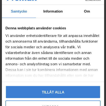
Samtycke
Information
Om
Denna webbplats använder cookies
Vi använder enhetsidentifierare för att anpassa innehållet
och annonserna till användarna, tillhandahålla funktioner
för sociala medier och analysera vår trafik. Vi
vidarebefordrar även sådana identifierare och annan
Väggarmatur Basel E27
Väggarmatur Basel LED
information från din enhet till de sociala medier och
Svart/Klar Norlys 660B
-modul Svart Norlys 68
annons- och analysföretag som vi samarbetar med.
1B
7042896600066
Dessa kan i sin tur kombinera informationen med annan
681B
1 439
information som du har tillhandahållit eller som de har
KR
1 808
samlat in när du har använt deras tjänster.
KR
Lägg till i favoriter
Lägg til
TILLÅT ALLA
Norlys Basel-serien utmärker sig genom sin rundade,
eleganta form och höga tålighet mot fukt, regn och krävande