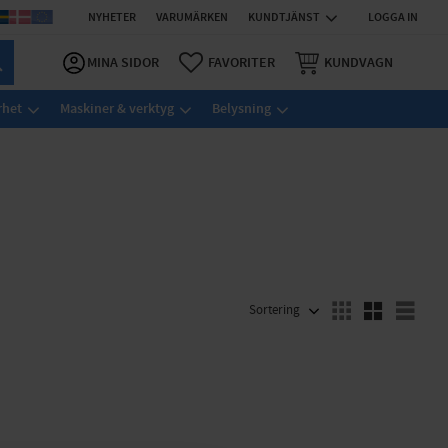
NYHETER
VARUMÄRKEN
KUNDTJÄNST
LOGGA IN
MINA SIDOR
FAVORITER
KUNDVAGN
rhet
Maskiner & verktyg
Belysning
VÄLJ SORTERING
Välj