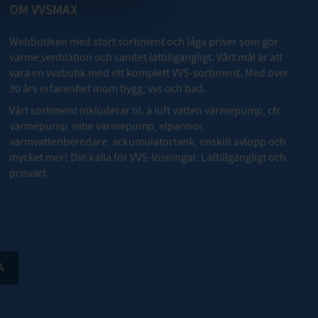
OM VVSMAX
Webbutiken med stort sortiment och låga priser som gör
värme,ventilation och sanitet lättillgängligt. Vårt mål är att
vara en vvsbutik med ett komplett VVS-sortiment. Med över
30 års erfarenhet inom bygg, vvs och bad.
Vårt sortiment inkluderar bl. a luft vatten värmepump, ctc
värmepump, nibe värmepump, elpannor,
varmvattenberedare, ackumulatortank, enskilt avlopp och
mycket mer! Din källa för VVS-lösningar. Lättillgängligt och
prisvärt .
A