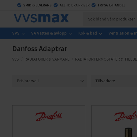
check_circle
SMIDIG LEVERANS
check_circle
ALLTID BRA PRISER
check_circle
TRYGG E-HANDEL
VVS
VA Vatten & avlopp
Kök & bad
Ventilation & 
Danfoss Adaptrar
VVS
RADIATORER & VÄRMARE
RADIATORTERMOSTATER & TILLB
Prisintervall
Tillverkare
108
242
DANFOSS
3