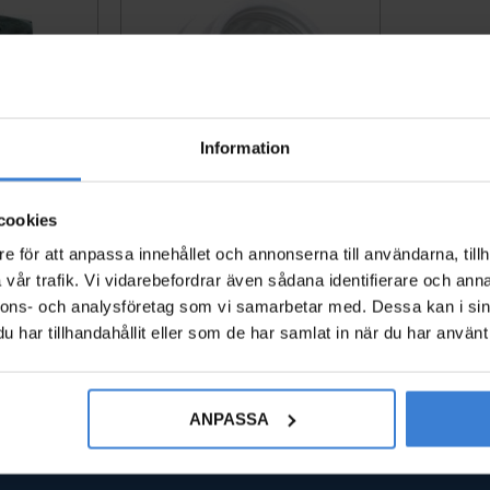
Information
cookies
ANFOSS RA
DANFOSS ADAPTER M28 MM
A
e för att anpassa innehållet och annonserna till användarna, tillh
54107
4808688
vår trafik. Vi vidarebefordrar även sådana identifierare och anna
108
nnons- och analysföretag som vi samarbetar med. Dessa kan i sin
KR
har tillhandahållit eller som de har samlat in när du har använt 
Lägg till i favoriter
Lägg till i favoriter
ANPASSA