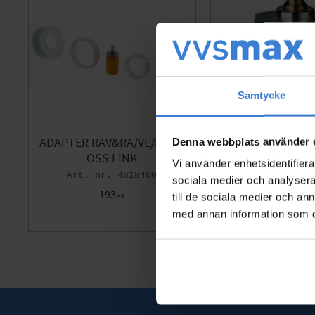
Samtycke
Denna webbplats använder 
ADAPTER RAV&RA/VL/DANF
ADAPTER TILL D
OSS LINK
VL
Vi använder enhetsidentifierar
4818460
53
sociala medier och analysera 
193
242
till de sociala medier och a
KR
KR
med annan information som du 
Lägg till i favoriter