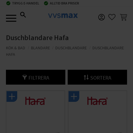
check_circle
TRYGG E-HANDEL
check_circle
ALLTID BRA PRISER
Meny
KUNDV
FAVORIT
Duschblandare Hafa
KÖK & BAD
BLANDARE
DUSCHBLANDARE
DUSCHBLANDARE
HAFA
FILTRERA
SORTERA