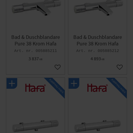
Bad & Duschblandare
Bad & Duschblandare
Pure 38 Krom Hafa
Pure 38 Krom Hafa
005885211
005885212
3 837
4 893
KR
KR
Lägg till i favoriter
Lägg til
KAMPANJ HAFA
KAMPANJ HAFA