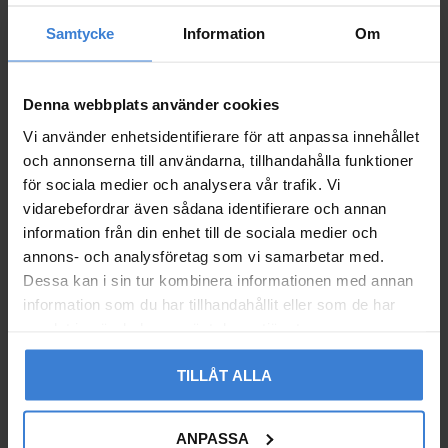
Samtycke
Information
Om
Duschblandare Pure 38
Duschblandare Pure 38
Krom Hafa
Krom Hafa
005885209
005885210
Denna webbplats använder cookies
1 919
1 919
KR
KR
Vi använder enhetsidentifierare för att anpassa innehållet
Lägg till i favoriter
Lägg til
och annonserna till användarna, tillhandahålla funktioner
för sociala medier och analysera vår trafik. Vi
vidarebefordrar även sådana identifierare och annan
information från din enhet till de sociala medier och
annons- och analysföretag som vi samarbetar med.
Dessa kan i sin tur kombinera informationen med annan
information som du har tillhandahållit eller som de har
samlat in när du har använt deras tjänster.
TILLÅT ALLA
ANPASSA
Duschblandare Smart
Duschblandare Smart