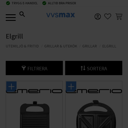
check_circle
TRYGG E-HANDEL
check_circle
ALLTID BRA PRISER
Meny
KUNDV
FAVORIT
Elgrill
UTEMILJÖ & FRITID
GRILLAR & UTEKÖK
GRILLAR
ELGRILL
FILTRERA
SORTERA