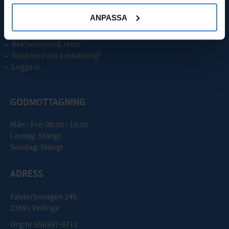
Kassa
ANPASSA
Köpvillkor
Integritetspolicy
Reklamation & retur
Nöjd med din beställning?
Logga in
GODMOTTAGNING
Mån - Fre: 08:00 - 16:00
Lördag: Stängt
Söndag: Stängt
ADRESS
Falsterbovägen 245,
23591 Vellinge
Org.nr 556597-9712