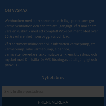
OM VVSMAX
Webbutiken med stort sortiment och låga priser som gör
värme,ventilation och sanitet lättillgängligt. Vårt mål är att
vara en vvsbutik med ett komplett VVS-sortiment. Med över
30 års erfarenhet inom bygg, vvs och bad.
Vårt sortiment inkluderar bl. a luft vatten värmepump, ctc
värmepump, nibe värmepump, elpannor,
varmvattenberedare, ackumulatortank, enskilt avlopp och
mycket mer! Din källa för VVS-lösningar. Lättillgängligt och
prisvärt .
Nyhetsbrev
PRENUMERERA