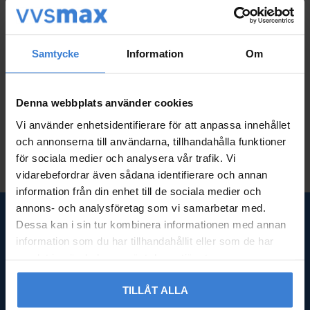
Smörgåsgrill För Fyra S
Smörgåsgrill XXL 900W
Samtycke
Information
Om
mörgåsar 1300W Emeri
Emerio
o
ST-126641
ST-111153.4
354
KR
Denna webbplats använder cookies
525
KR
Vi använder enhetsidentifierare för att anpassa innehållet
Lägg till i favoriter
Lägg til
och annonserna till användarna, tillhandahålla funktioner
för sociala medier och analysera vår trafik. Vi
vidarebefordrar även sådana identifierare och annan
information från din enhet till de sociala medier och
annons- och analysföretag som vi samarbetar med.
Dessa kan i sin tur kombinera informationen med annan
SNABBLÄNKAR
information som du har tillhandahållit eller som de har
samlat in när du har använt deras tjänster.
Om oss
Frågor & svar
TILLÅT ALLA
Kundtjänst
Nyheter