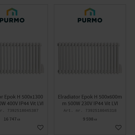
or Epok H 500x1300
Elradiator Epok H 500x600m
 400V IP44 Vit LVI
m 500W 230V IP44 Vit LVI
7392518045387
7392518045318
16 747
9 598
KR
KR
Lägg till i favoriter
Lägg till