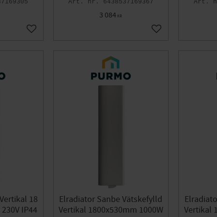
37169305
6438537169367
3 084
KR
Lägg till i favoriter
Lägg till i favoriter
Vertikal 18
Elradiator Sanbe Vätskefylld
Elradiat
230V IP44
Vertikal 1800x530mm 1000W
Vertika