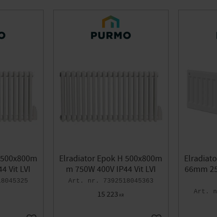
H 500x800m
Elradiator Epok H 500x800m
Elradiat
4 Vit LVI
m 750W 400V IP44 Vit LVI
66mm 250
18045325
7392518045363
15 223
KR