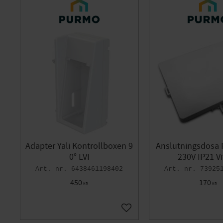
Adapter Yali Kontrollboxen 9
Anslutningsdosa 
0° LVI
230V IP21 Vi
6438461198402
73925
450
170
KR
KR
Lägg till i favoriter