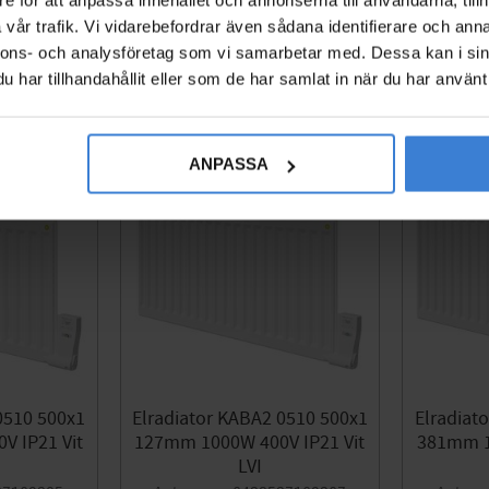
2 441
KR
vår trafik. Vi vidarebefordrar även sådana identifierare och anna
Lägg till i favoriter
Lägg till i favoriter
nnons- och analysföretag som vi samarbetar med. Dessa kan i sin
har tillhandahållit eller som de har samlat in när du har använt 
ANPASSA
0510 500x1
Elradiator KABA2 0510 500x1
Elradiat
 IP21 Vit
127mm 1000W 400V IP21 Vit
381mm 1
LVI