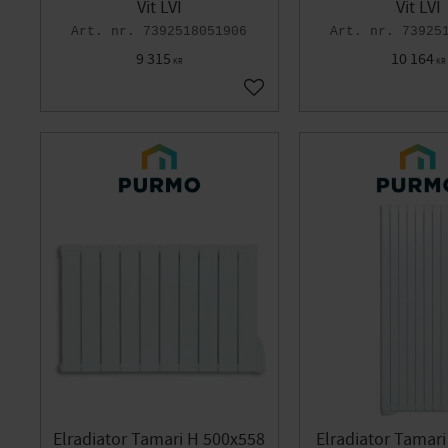
Vit LVI
Vit LVI
7392518051906
73925
9 315
10 164
KR
KR
Lägg till i favoriter
Elradiator Tamari H 500x558
Elradiator Tamari 