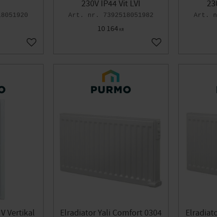
230V IP44 Vit LVI
23
18051920
7392518051982
10 164
KR
Lägg till i favoriter
Lägg till i favoriter
V Vertikal
Elradiator Yali Comfort 0304
Elradiat