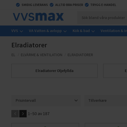
check_circle
SMIDIG LEVERANS
check_circle
ALLTID BRA PRISER
check_circle
TRYGG E-HANDEL
VVS
VA Vatten & avlopp
Kök & bad
Ventilation & 
Elradiatorer
EL
ELVÄRME & VENTILATION
ELRADIATORER
Elradiatorer Oljefyllda
E
Prisintervall
Tillverkare
81
16 747
Adax
6
LVI Produk
1–
50
av
187