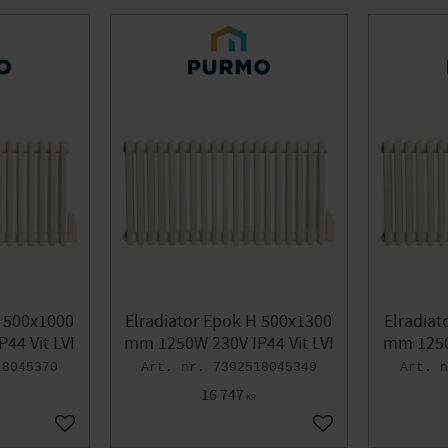
H 500x1000
Elradiator Epok H 500x1300
Elradiat
44 Vit LVI
mm 1250W 230V IP44 Vit LVI
mm 1250W
18045370
7392518045349
16 747
KR
Lägg till i favoriter
Lägg till i favoriter