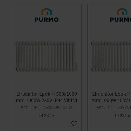
Elradiator Epok H 500x1000
Elradiator Epok 
mm 1000W 230V IP44 Vit LVI
mm 1000W 400V IP
7392518045332
73925
14 231
14 231
KR
KR
Lägg till i favoriter