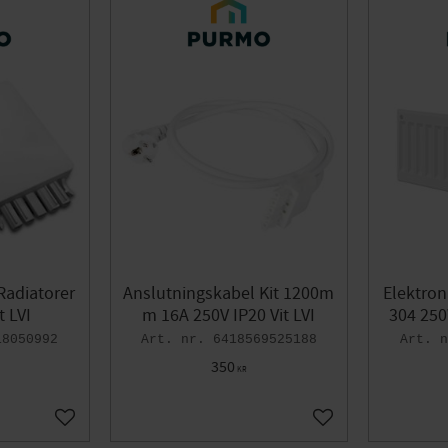
Radiatorer
Anslutningskabel Kit 1200m
Elektron
t LVI
m 16A 250V IP20 Vit LVI
304 250
18050992
6418569525188
350
KR
Lägg till i favoriter
Lägg till i favoriter