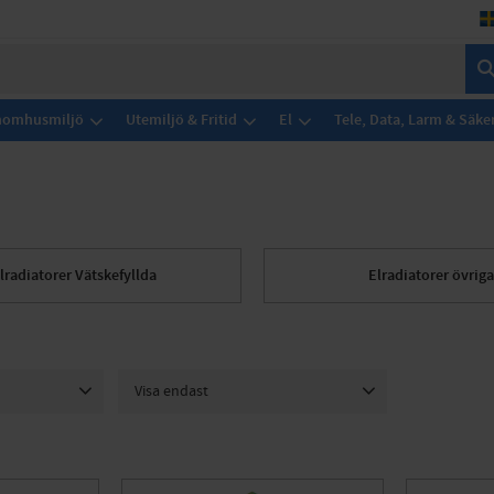
Inomhusmiljö
Utemiljö & Fritid
El
Tele, Data, Larm & Säke
lradiatorer Vätskefyllda
Elradiatorer övriga
Visa endast
ter AB
181
Finns i lager
187