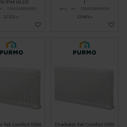
0V IP44 Vit LVI
I
7392518052002
7392518045516
11 011
12 843
KR
KR
Lägg till i favoriter
Lägg till
or Yali Comfort 0304
Elradiator Yali Comfort 0305