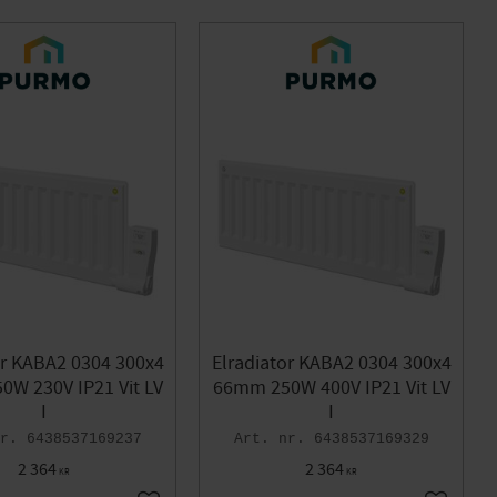
or KABA2 0304 300x4
Elradiator KABA2 0304 300x4
W 230V IP21 Vit LV
66mm 250W 400V IP21 Vit LV
I
I
6438537169237
6438537169329
2 364
2 364
KR
KR