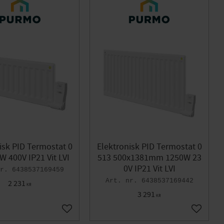
isk PID Termostat 0
Elektronisk PID Termostat 0
W 400V IP21 Vit LVI
513 500x1381mm 1250W 23
0V IP21 Vit LVI
6438537169459
6438537169442
2 231
KR
3 291
KR
Lägg till i favoriter
Lägg till