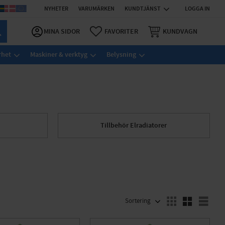
NYHETER
VARUMÄRKEN
KUNDTJÄNST
LOGGA IN
MINA SIDOR
FAVORITER
KUNDVAGN
rhet
Maskiner & verktyg
Belysning
Tillbehör Elradiatorer
VÄLJ SORTERING
Välj