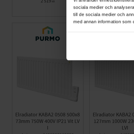
2 519
2 519
KR
KR
sociala medier och analysera 
Lägg till i favoriter
till de sociala medier och a
med annan information som du 
Elradiator KABA2 0508 500x8
Elradiator KABA2 
73mm 750W 400V IP21 Vit LV
127mm 1000W 230V
I
LVI