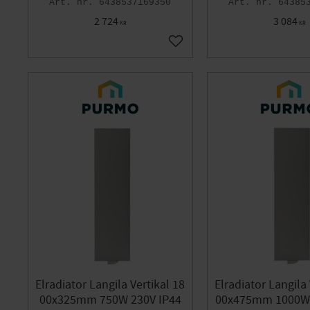
6438537169350
64385
2 724
3 084
KR
KR
Lägg till i favoriter
Elradiator Langila Vertikal 18
Elradiator Langila 
00x325mm 750W 230V IP44
00x475mm 1000W 