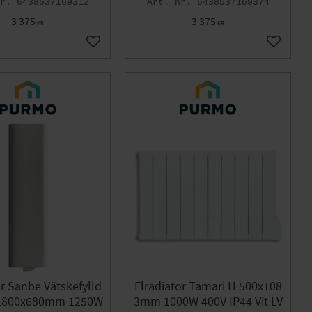
6438537169312
6438537169374
3 375
3 375
KR
KR
Lägg till i favoriter
Lägg till
or Sanbe Vätskefylld
Elradiator Tamari H 500x108
l 1800x680mm 1250W
3mm 1000W 400V IP44 Vit LV