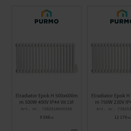
Elradiator Epok H 500x600m
Elradiator Epok 
m 500W 400V IP44 Vit LVI
m 750W 230V IP4
7392518045356
73925
9 598
12 179
KR
KR