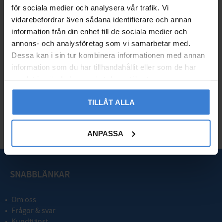
för sociala medier och analysera vår trafik. Vi
vidarebefordrar även sådana identifierare och annan
information från din enhet till de sociala medier och
Geberit iCon Light Lay
Geberit iCon Light Lay
annons- och analysföretag som vi samarbetar med.
On Tvättställ Kranhål M
On Tvättställ Kranhål M
Dessa kan i sin tur kombinera informationen med annan
itten 60x48cm Alpinvit
itten 75x48cm Alpinvit
information som du har tillhandahållit eller som de har
7503280
7503281
samlat in när du har använt deras tjänster.
4 226
5 987
KR
KR
TILLÅT ALLA
Lägg till i favoriter
Lägg til
ANPASSA
SNABBLÄNKAR
Om oss
Frågor & svar
Kundtjänst