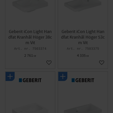
Geberit iCon Light Han
Geberit iCon Light Han
dfat Kranhål Höger 38c
dfat Kranhål Höger 53c
m Vit
m Vit
7503374
7503375
2 761
4 335
KR
KR
Lägg till i favoriter
Lägg til