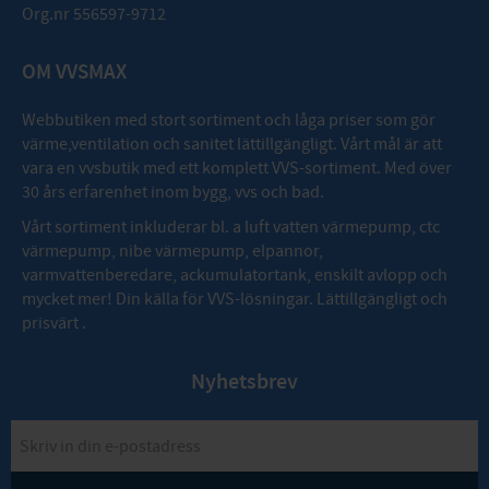
Org.nr 556597-9712
OM VVSMAX
Webbutiken med stort sortiment och låga priser som gör
värme,ventilation och sanitet lättillgängligt. Vårt mål är att
vara en vvsbutik med ett komplett VVS-sortiment. Med över
30 års erfarenhet inom bygg, vvs och bad.
Vårt sortiment inkluderar bl. a luft vatten värmepump, ctc
värmepump, nibe värmepump, elpannor,
varmvattenberedare, ackumulatortank, enskilt avlopp och
mycket mer! Din källa för VVS-lösningar. Lättillgängligt och
prisvärt .
Nyhetsbrev