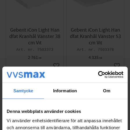
Geberit iCon Light Han
Geberit iCon Light Han
dfat Kranhål Vänster 38
dfat Kranhål Vänster 53
cm Vit
cm Vit
7503373
7503376
2 761
4 335
KR
KR
Lägg till i favoriter
Lägg til
Samtycke
Information
Om
Denna webbplats använder cookies
Vi använder enhetsidentifierare för att anpassa innehållet
och annonserna till användarna, tillhandahålla funktioner