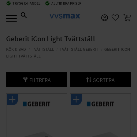
check_circle
TRYGG E-HANDEL
check_circle
ALLTID BRA PRISER
Meny
KUNDV
FAVORIT
Geberit iCon Light Tvättställ
KÖK & BAD
TVÄTTSTÄLL
TVÄTTSTÄLL GEBERIT
GEBERIT ICON
LIGHT TVÄTTSTÄLL
FILTRERA
SORTERA