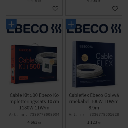
4 419
4 203
KR
KR
Lägg till i favoriter
Lägg til
Cable Kit 500 Ebeco Ko
Cableflex Ebeco Golvvä
mpletteringssats 107m
rmekabel 100W 11W/m
1180W 11W/m
8,9m
7330778608904
7330778601028
4 663
1 123
KR
KR