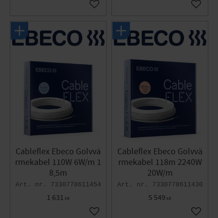
Lägg till i favoriter
Lägg til
Cableflex Ebeco Golvvä
Cableflex Ebeco Golvvä
rmekabel 110W 6W/m 1
rmekabel 118m 2240W
8,5m
20W/m
7330778611454
7330778611430
1 631
5 549
KR
KR
Lägg till i favoriter
Lägg til