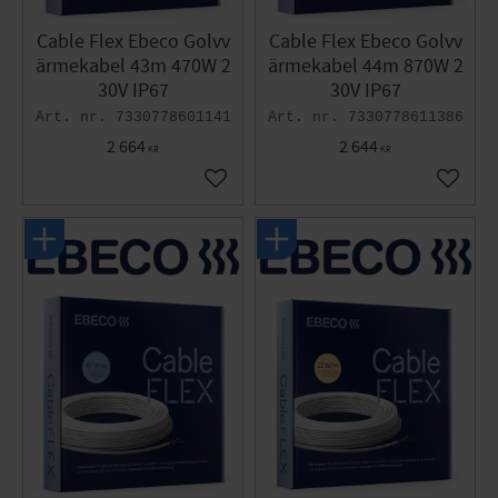
Cable Flex Ebeco Golvv
Cable Flex Ebeco Golvv
ärmekabel 43m 470W 2
ärmekabel 44m 870W 2
30V IP67
30V IP67
7330778601141
7330778611386
2 664
2 644
KR
KR
Lägg till i favoriter
Lägg til