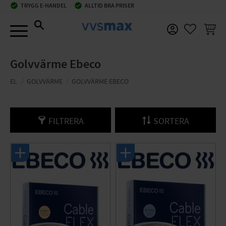
check_circle
TRYGG E-HANDEL
check_circle
ALLTID BRA PRISER
Meny
KUNDV
FAVORIT
Golvvärme Ebeco
EL
GOLVVÄRME
GOLVVÄRME EBECO
FILTRERA
SORTERA