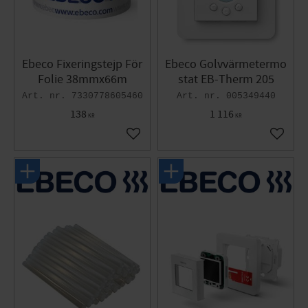
Ebeco Fixeringstejp För
Ebeco Golvvärmetermo
Folie 38mmx66m
stat EB-Therm 205
7330778605460
005349440
138
1 116
KR
KR
Lägg till i favoriter
Lägg til