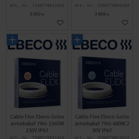
7330778611515
7330778601202
3 050
3 868
KR
KR
Lägg till i favoriter
Lägg til
Cable Flex Ebeco Golvv
Cable Flex Ebeco Golvv
ärmekabel 79m 1560W
ärmekabel 79m 480W 2
230V IP67
30V IP67
7330778611416
7330778611522