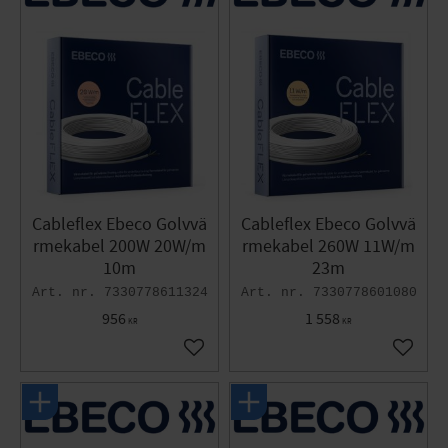
Cableflex Ebeco Golvvä
Cableflex Ebeco Golvvä
rmekabel 200W 20W/m
rmekabel 260W 11W/m
10m
23m
7330778611324
7330778601080
956
1 558
KR
KR
Lägg till i favoriter
Lägg til