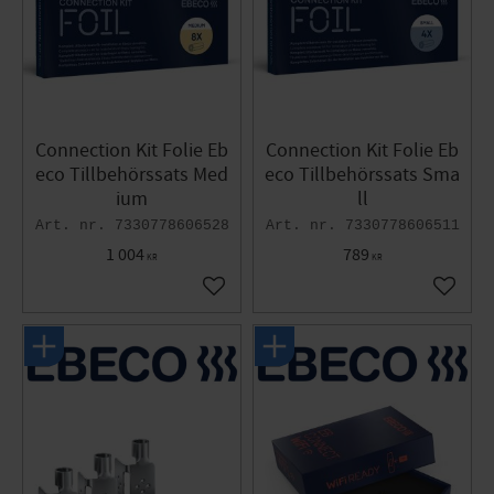
Connection Kit Folie Eb
Connection Kit Folie Eb
eco Tillbehörssats Med
eco Tillbehörssats Sma
ium
ll
7330778606528
7330778606511
1 004
789
KR
KR
Lägg till i favoriter
Lägg til