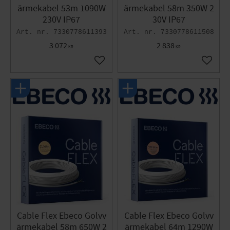
ärmekabel 53m 1090W
ärmekabel 58m 350W 2
230V IP67
30V IP67
7330778611393
7330778611508
3 072
2 838
KR
KR
Lägg till i favoriter
Lägg til
Cable Flex Ebeco Golvv
Cable Flex Ebeco Golvv
ärmekabel 58m 650W 2
ärmekabel 64m 1290W