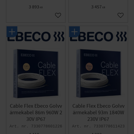
3 893
3 457
KR
KR
Lägg till i favoriter
Lägg til
Cable Flex Ebeco Golvv
Cable Flex Ebeco Golvv
ärmekabel 86m 960W 2
ärmekabel 93m 1840W
30V IP67
230V IP67
7330778601226
7330778611423