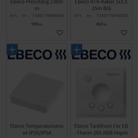
Ebeco Presstång 230m
Ebeco RTK-Kabel 1x1,5
m
25m Blå
7330778606900
7330778766031
998
468
KR
KR
Lägg till i favoriter
Lägg til
Ebeco Temperatursens
Ebeco Täckfront För EB
or IP20/IP54
-Therm 205 ABB Impre