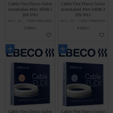
Cable Flex Ebeco Golvv
Cable Flex Ebeco Golvv
ärmekabel 49m 300W 2
ärmekabel 49m 540W 2
30V IP67
30V IP67
7330778611492
7330778601165
2 509
3 020
KR
KR
Lägg till i favoriter
Lägg til
Cable Flex Ebeco Golvv
Cable Flex Ebeco Golvv