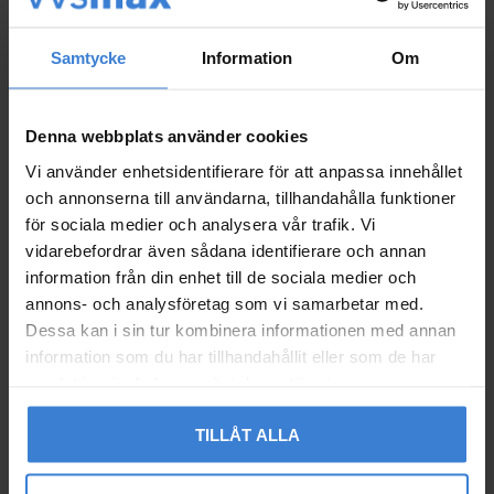
Samtycke
Information
Om
Denna webbplats använder cookies
Vi använder enhetsidentifierare för att anpassa innehållet
och annonserna till användarna, tillhandahålla funktioner
för sociala medier och analysera vår trafik. Vi
vidarebefordrar även sådana identifierare och annan
information från din enhet till de sociala medier och
Cableflex Ebeco Golvvä
Cableflex Ebeco Golvvä
annons- och analysföretag som vi samarbetar med.
rmekabel 150W 6W/m 2
rmekabel 155m 1710W
Dessa kan i sin tur kombinera informationen med annan
5m
11W/m
information som du har tillhandahållit eller som de har
7330778611461
7330778601288
samlat in när du har använt deras tjänster.
1 811
7 253
KR
KR
TILLÅT ALLA
Lägg till i favoriter
Lägg til