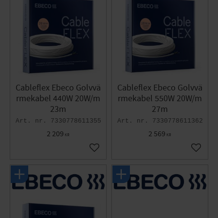
Cableflex Ebeco Golvvä
Cableflex Ebeco Golvvä
rmekabel 440W 20W/m
rmekabel 550W 20W/m
23m
27m
7330778611355
7330778611362
2 209
2 569
KR
KR
Lägg till i favoriter
Lägg til