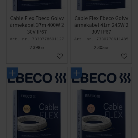
Cable Flex Ebeco Golvv
Cable Flex Ebeco Golvv
ärmekabel 37m 400W 2
ärmekabel 41m 245W 2
30V IP67
30V IP67
7330778601127
7330778611485
2 398
2 305
KR
KR
Lägg till i favoriter
Lägg til