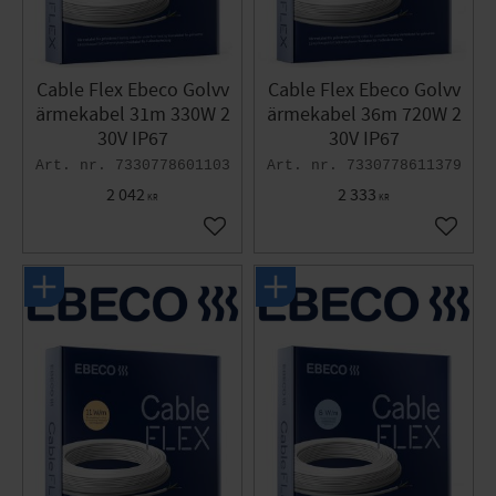
Cable Flex Ebeco Golvv
Cable Flex Ebeco Golvv
ärmekabel 31m 330W 2
ärmekabel 36m 720W 2
30V IP67
30V IP67
7330778601103
7330778611379
2 042
2 333
KR
KR
Lägg till i favoriter
Lägg til