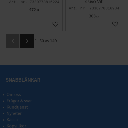
ssivo Vit
7330778816224
7330778816934
472
KR
303
KR
Lägg till i favoriter
Lägg til
1–
50
av
149
SNABBLÄNKAR
Om oss
Frågor & svar
Kundtjänst
Nyheter
Kassa
Köpvillkor