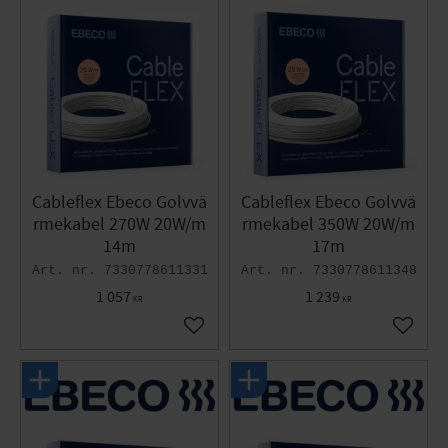
Cableflex Ebeco Golvvä
Cableflex Ebeco Golvvä
rmekabel 270W 20W/m
rmekabel 350W 20W/m
14m
17m
7330778611331
7330778611348
1 057
1 239
KR
KR
Lägg till i favoriter
Lägg til