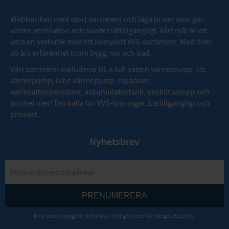
Webbutiken med stort sortiment och låga priser som gör
värme,ventilation och sanitet lättillgängligt. Vårt mål är att
vara en vvsbutik med ett komplett VVS-sortiment. Med över
30 års erfarenhet inom bygg, vvs och bad.
Vårt sortiment inkluderar bl. a luft vatten värmepump, ctc
värmepump, nibe värmepump, elpannor,
varmvattenberedare, ackumulatortank, enskilt avlopp och
mycket mer! Din källa för VVS-lösningar. Lättillgängligt och
prisvärt .
Nyhetsbrev
PRENUMERERA
Dina personuppgifter behandlas i enlighet med vår
integritetspolicy
.