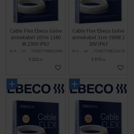
Cable Flex Ebeco Golvv
Cable Flex Ebeco Golvv
ärmekabel 107m 1180
ärmekabel 31m 190W 2
W 230V IP67
30V IP67
7330778601240
7330778611478
5 221
1 975
KR
KR
Lägg till i favoriter
Lägg til