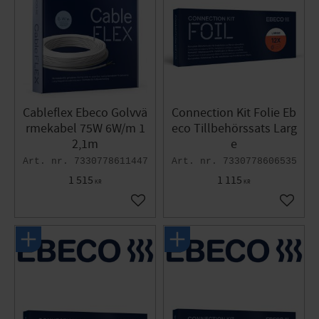
Cableflex Ebeco Golvvä
Connection Kit Folie Eb
rmekabel 75W 6W/m 1
eco Tillbehörssats Larg
2,1m
e
7330778611447
7330778606535
1 515
1 115
KR
KR
Lägg till i favoriter
Lägg til