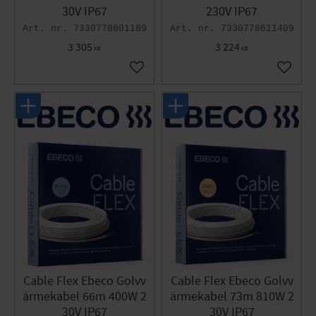
30V IP67
230V IP67
7330778601189
7330778611409
3 305
3 224
KR
KR
Lägg till i favoriter
Lägg til
Cable Flex Ebeco Golvv
Cable Flex Ebeco Golvv
ärmekabel 66m 400W 2
ärmekabel 73m 810W 2
30V IP67
30V IP67