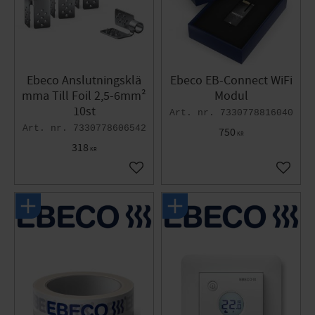
Ebeco Anslutningsklä
Ebeco EB-Connect WiFi
mma Till Foil 2,5-6mm²
Modul
10st
7330778816040
7330778606542
750
KR
318
KR
Lägg till i favoriter
Lägg til