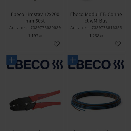
Ebeco Limstav 12x200
Ebeco Modul EB-Conne
mm 50st
ct wM-Bus
7330778939930
7330778816385
1 197
1 238
KR
KR
Lägg till i favoriter
Lägg til