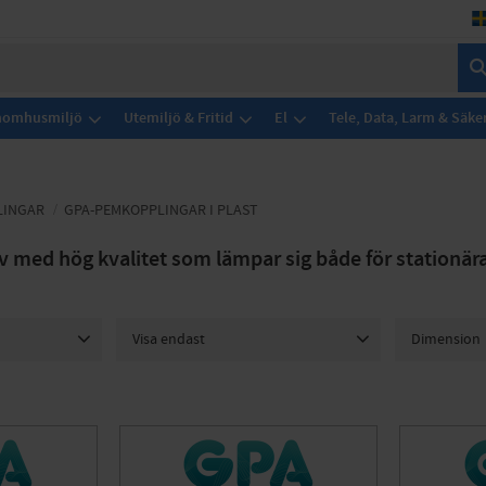
Inomhusmiljö
Utemiljö & Fritid
El
Tele, Data, Larm & Säke
LINGAR
GPA-PEMKOPPLINGAR I PLAST
iv med hög kvalitet som lämpar sig både för stationär
Visa endast
Dimension
Finns i lager
6
16 x R15
20 x R20
25 x R25
32 x R32