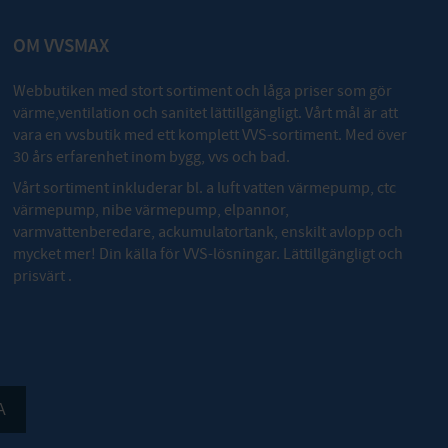
OM VVSMAX
Webbutiken med stort sortiment och låga priser som gör
värme,ventilation och sanitet lättillgängligt. Vårt mål är att
vara en vvsbutik med ett komplett VVS-sortiment. Med över
30 års erfarenhet inom bygg, vvs och bad.
Vårt sortiment inkluderar bl. a luft vatten värmepump, ctc
värmepump, nibe värmepump, elpannor,
varmvattenberedare, ackumulatortank, enskilt avlopp och
mycket mer! Din källa för VVS-lösningar. Lättillgängligt och
prisvärt .
A