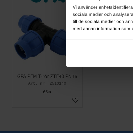
Vi använder enhetsidentifierar
sociala medier och analysera 
till de sociala medier och a
med annan information som du 
GPA PEM T-rör ZTE40 PN16
2510140
66
KR
Lägg till i favoriter