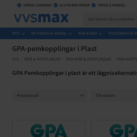
check_circle
SMIDIG LEVERANS
check_circle
ALLTID BRA PRISER
check_circle
TRYGG E-HANDEL
VVS
VA Vatten & avlopp
Kök & bad
Ventilation & 
GPA-pemkopplingar i Plast
VVS
RÖR & KOPPLINGAR
PEM-RÖR & KOPPLINGAR
PEM-KOPP
GPA Pemkopplingar i plast är ett lågprisalternat
Prisintervall
Tillverkare
39
253
GPA
6