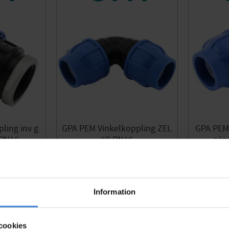
40 x R40
ling inv g
GPA PEM Vinkelkoppling ZEL
GPA PEM 
 PN16
50 PN16
gän
10063
2510187
53
KR
Lägg till i favoriter
Lägg till i favoriter
Information
cookies