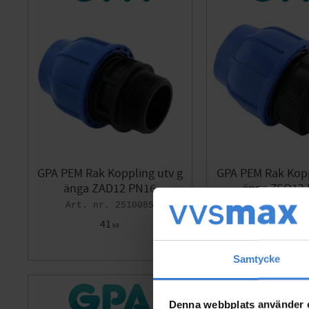
GPA PEM Rak Koppling utv g
GPA PEM Rak Kopp
änga ZAD12 PN16
änga ZSO12
2510085
25
41
40
KR
KR
Lägg till i favoriter
Samtycke
Denna webbplats använder 