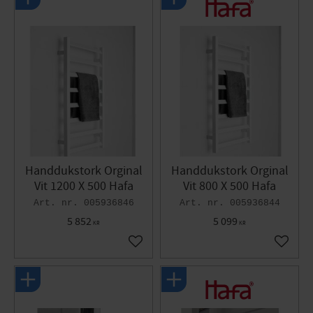
Handdukstork Orginal
Handdukstork Orginal
Vit 1200 X 500 Hafa
Vit 800 X 500 Hafa
005936846
005936844
5 852
5 099
KR
KR
Lägg till i favoriter
Lägg til