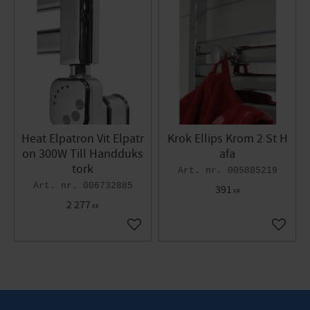
Heat Elpatron Vit Elpatr
Krok Ellips Krom 2 St H
on 300W Till Handduks
afa
tork
005885219
006732885
391
KR
2 277
KR
Lägg till i favoriter
Lägg til