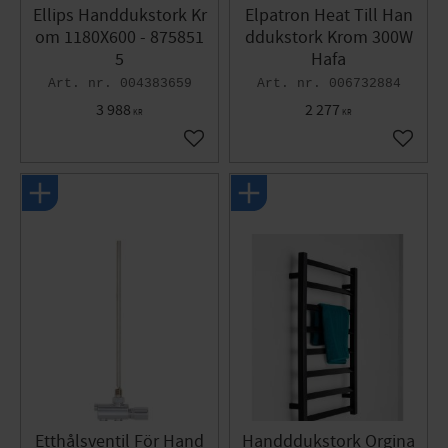
Ellips Handdukstork Kr
Elpatron Heat Till Han
om 1180X600 - 875851
ddukstork Krom 300W
5
Hafa
004383659
006732884
3 988
2 277
KR
KR
Lägg till i favoriter
Lägg til
Etthålsventil För Hand
Handddukstork Orgina