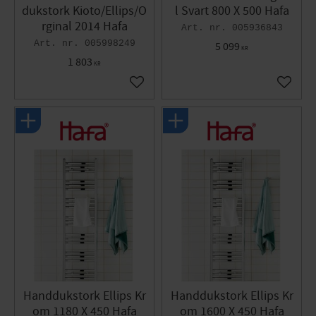
dukstork Kioto/Ellips/O
l Svart 800 X 500 Hafa
rginal 2014 Hafa
005936843
005998249
5 099
KR
1 803
KR
Lägg till i favoriter
Lägg til
Handdukstork Ellips Kr
Handdukstork Ellips Kr
om 1180 X 450 Hafa
om 1600 X 450 Hafa