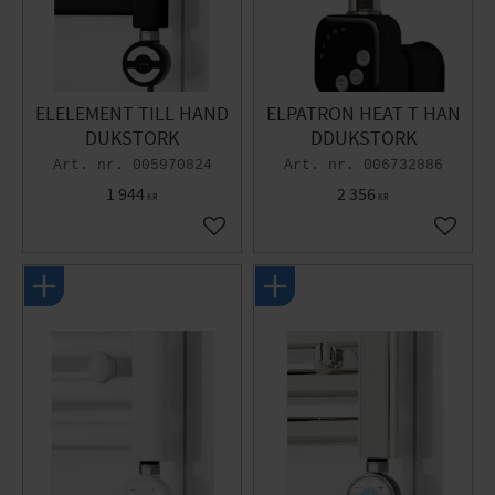
ELELEMENT TILL HAND
ELPATRON HEAT T HAN
DUKSTORK
DDUKSTORK
005970824
006732886
1 944
2 356
KR
KR
Lägg till i favoriter
Lägg til