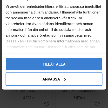
4 962
2 435
KR
KR
Vi använder enhetsidentifierare för att anpassa innehållet
Lägg till i favoriter
Lägg til
och annonserna till användarna, tillhandahålla funktioner
för sociala medier och analysera vår trafik. Vi
vidarebefordrar även sådana identifierare och annan
information från din enhet till de sociala medier och
annons- och analysföretag som vi samarbetar med.
Dessa kan i sin tur kombinera informationen med annan
information som du har tillhandahållit eller som de har
samlat in när du har använt deras tjänster.
TILLÅT ALLA
ANPASSA
Handdukstork Ellips Kr
Handdukstork Lime Ro
om 770 X 600 Hafa
stfritt Polerat Hafa
004383657
004809506
3 192
6 570
KR
KR
Lägg till i favoriter
Lägg til