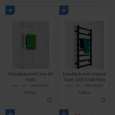
Handdukstork Lime Vit
Handdukstork Orginal
Hafa
Svart 1200 X 500 Hafa
004809507
005936845
6 570
5 852
KR
KR
Lägg till i favoriter
Lägg til