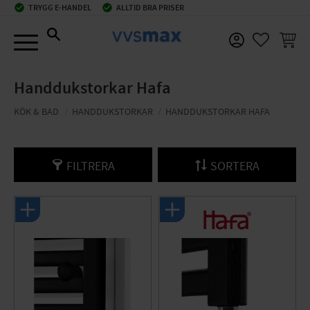
check_circle
TRYGG E-HANDEL
check_circle
ALLTID BRA PRISER
Meny
KUNDV
FAVORIT
Handdukstorkar Hafa
KÖK & BAD
HANDDUKSTORKAR
HANDDUKSTORKAR HAFA
FILTRERA
SORTERA