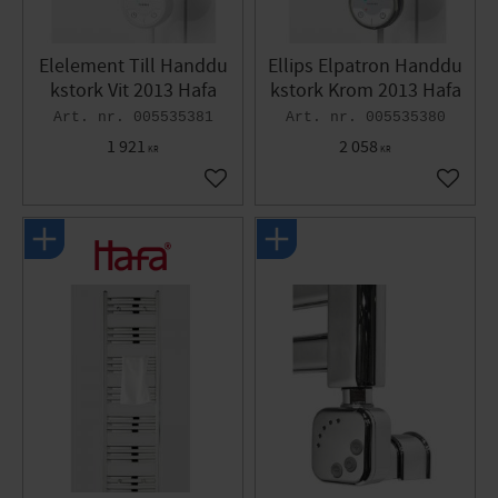
Elelement Till Handdu
Ellips Elpatron Handdu
kstork Vit 2013 Hafa
kstork Krom 2013 Hafa
005535381
005535380
1 921
2 058
KR
KR
Lägg till i favoriter
Lägg til