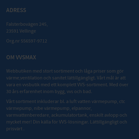
ADRESS
Falsterbovägen 245,
23591 Vellinge
Org.nr 556597-9712
OM VVSMAX
Webbutiken med stort sortiment och låga priser som gör
värme,ventilation och sanitet lättillgängligt. Vårt mål är att
vara en vvsbutik med ett komplett VVS-sortiment. Med över
30 års erfarenhet inom bygg, vvs och bad.
Vårt sortiment inkluderar bl. a luft vatten värmepump, ctc
värmepump, nibe värmepump, elpannor,
varmvattenberedare, ackumulatortank, enskilt avlopp och
mycket mer! Din källa för VVS-lösningar. Lättillgängligt och
prisvärt .