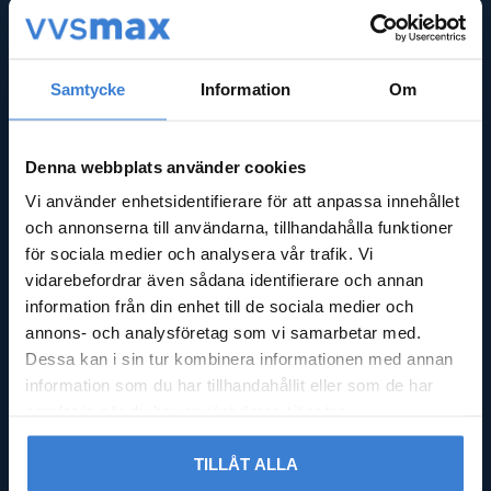
Nyheter
Kassa
Köpvillkor
Integritetspolicy
Samtycke
Information
Om
Reklamation & retur
Nöjd med din beställning?
Logga in
Denna webbplats använder cookies
Vi använder enhetsidentifierare för att anpassa innehållet
GODMOTTAGNING
och annonserna till användarna, tillhandahålla funktioner
för sociala medier och analysera vår trafik. Vi
Mån - Fre: 08:00 - 16:00
vidarebefordrar även sådana identifierare och annan
Lördag: Stängt
information från din enhet till de sociala medier och
Söndag: Stängt
annons- och analysföretag som vi samarbetar med.
Dessa kan i sin tur kombinera informationen med annan
ADRESS
information som du har tillhandahållit eller som de har
samlat in när du har använt deras tjänster.
Falsterbovägen 245,
23591 Vellinge
TILLÅT ALLA
Org.nr 556597-9712