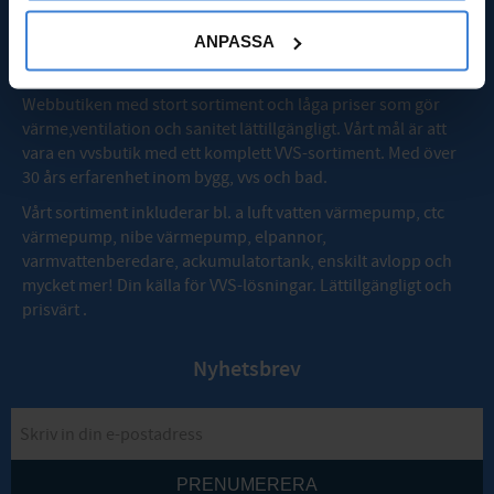
ANPASSA
OM VVSMAX
Webbutiken med stort sortiment och låga priser som gör
värme,ventilation och sanitet lättillgängligt. Vårt mål är att
vara en vvsbutik med ett komplett VVS-sortiment. Med över
30 års erfarenhet inom bygg, vvs och bad.
Vårt sortiment inkluderar bl. a luft vatten värmepump, ctc
värmepump, nibe värmepump, elpannor,
varmvattenberedare, ackumulatortank, enskilt avlopp och
mycket mer! Din källa för VVS-lösningar. Lättillgängligt och
prisvärt .
Nyhetsbrev
PRENUMERERA