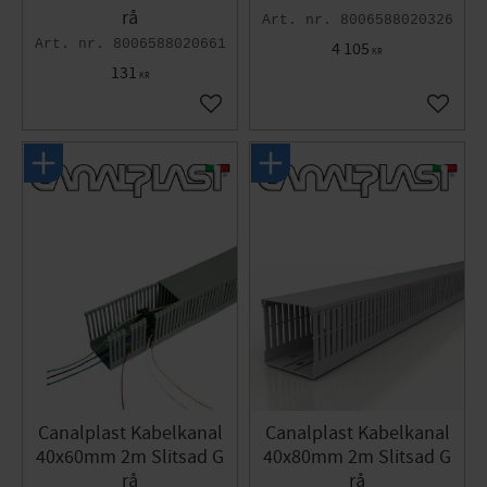
rå
8006588020326
8006588020661
4 105
KR
131
KR
Lägg till i favoriter
Lägg til
Canalplast Kabelkanal
Canalplast Kabelkanal
40x60mm 2m Slitsad G
40x80mm 2m Slitsad G
rå
rå