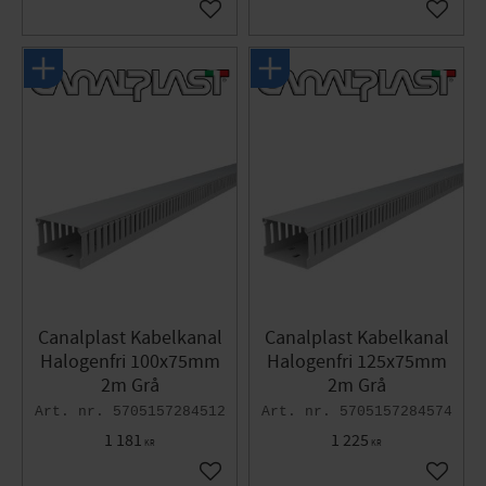
Lägg till i favoriter
Lägg til
Canalplast Kabelkanal
Canalplast Kabelkanal
Halogenfri 100x75mm
Halogenfri 125x75mm
2m Grå
2m Grå
5705157284512
5705157284574
1 181
1 225
KR
KR
Lägg till i favoriter
Lägg til