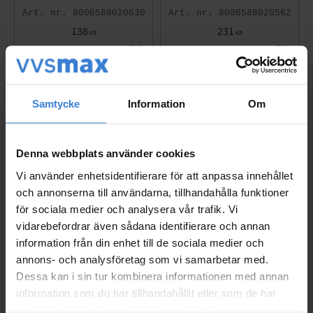
8006588020630
8006588020562
138
231
KR
KR
Lägg till i favoriter
Lägg til
Samtycke
Information
Om
Denna webbplats använder cookies
Vi använder enhetsidentifierare för att anpassa innehållet
och annonserna till användarna, tillhandahålla funktioner
för sociala medier och analysera vår trafik. Vi
vidarebefordrar även sådana identifierare och annan
information från din enhet till de sociala medier och
annons- och analysföretag som vi samarbetar med.
Canalplast Kabelkanal
Canalplast Kabelkanal
Dessa kan i sin tur kombinera informationen med annan
60x40mm 2m Slitsad G
60x60mm 2m Slitsad G
rå
rå
information som du har tillhandahållit eller som de har
samlat in när du har använt deras tjänster.
8006588020623
8006588020678