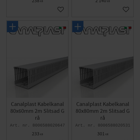
238
2 140
KR
KR
Lägg till i favoriter
Lägg til
Canalplast Kabelkanal
Canalplast Kabelkanal
80x60mm 2m Slitsad G
80x80mm 2m Slitsad G
rå
rå
8006588020647
8006588020531
233
301
KR
KR