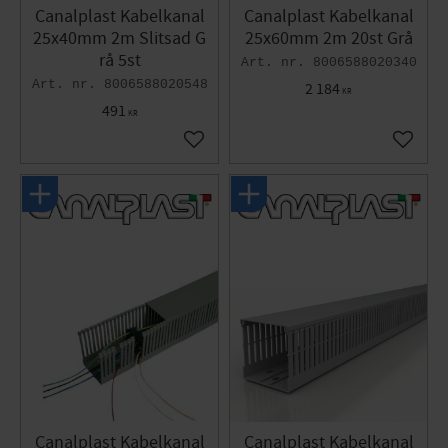
Canalplast Kabelkanal
Canalplast Kabelkanal
25x40mm 2m Slitsad G
25x60mm 2m 20st Grå
rå 5st
8006588020340
8006588020548
2 184
KR
491
KR
Lägg till i favoriter
Lägg til
Canalplast Kabelkanal
Canalplast Kabelkanal