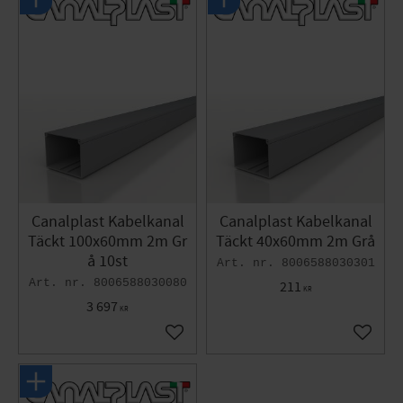
Canalplast Kabelkanal
Canalplast Kabelkanal
Täckt 100x60mm 2m Gr
Täckt 40x60mm 2m Grå
å 10st
8006588030301
8006588030080
211
KR
3 697
KR
Lägg till i favoriter
Lägg til