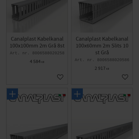
Canalplast Kabelkanal
Canalplast Kabelkanal
100x100mm 2m Grå 8st
100x60mm 2m Slits 10
st Grå
8006588020258
8006588020586
4 584
KR
2 917
KR
Lägg till i favoriter
Lägg til