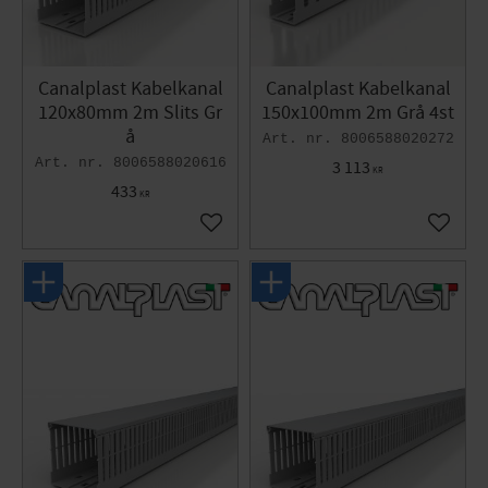
Canalplast Kabelkanal
Canalplast Kabelkanal
120x80mm 2m Slits Gr
150x100mm 2m Grå 4st
å
8006588020272
8006588020616
3 113
KR
433
KR
Lägg till i favoriter
Lägg til