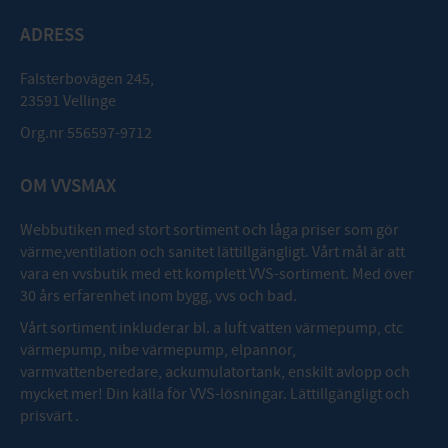
ADRESS
Falsterbovägen 245,
23591 Vellinge
Org.nr 556597-9712
OM VVSMAX
Webbutiken med stort sortiment och låga priser som gör
värme,ventilation och sanitet lättillgängligt. Vårt mål är att
vara en vvsbutik med ett komplett VVS-sortiment. Med över
30 års erfarenhet inom bygg, vvs och bad.
Vårt sortiment inkluderar bl. a luft vatten värmepump, ctc
värmepump, nibe värmepump, elpannor,
varmvattenberedare, ackumulatortank, enskilt avlopp och
mycket mer! Din källa för VVS-lösningar. Lättillgängligt och
prisvärt .