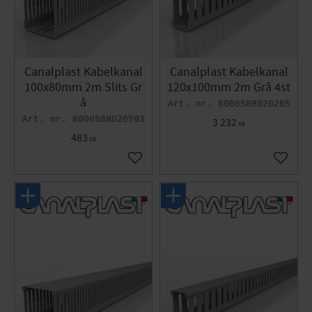
Canalplast Kabelkanal
Canalplast Kabelkanal
100x80mm 2m Slits Gr
120x100mm 2m Grå 4st
å
8006588020265
8006588020593
3 232
KR
483
KR
Lägg till i favoriter
Lägg til