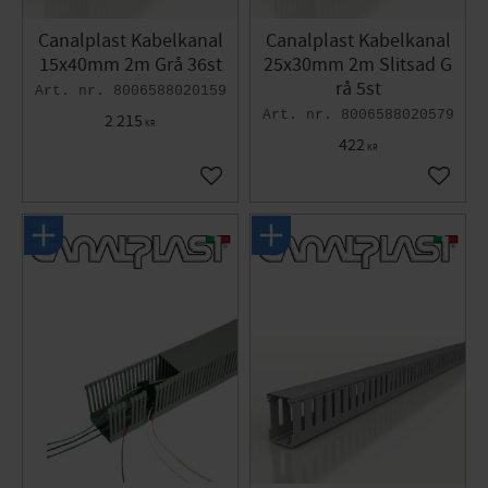
Canalplast Kabelkanal
Canalplast Kabelkanal
15x40mm 2m Grå 36st
25x30mm 2m Slitsad G
rå 5st
8006588020159
8006588020579
2 215
KR
422
KR
Lägg till i favoriter
Lägg til