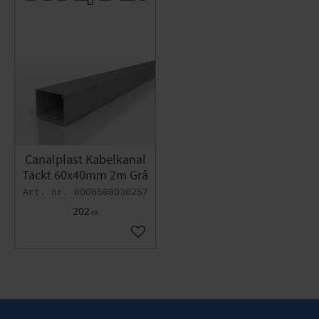
Canalplast Kabelkanal
Täckt 60x40mm 2m Grå
8006588030257
202
KR
Lägg till i favoriter