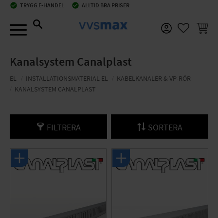
check_circle
TRYGG E-HANDEL
check_circle
ALLTID BRA PRISER
Meny
KUNDV
FAVORIT
Kanalsystem Canalplast
EL
INSTALLATIONSMATERIAL EL
KABELKANALER & VP-RÖR
KANALSYSTEM CANALPLAST
FILTRERA
SORTERA