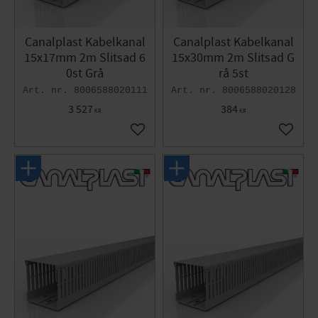
Canalplast Kabelkanal
Canalplast Kabelkanal
15x17mm 2m Slitsad 6
15x30mm 2m Slitsad G
0st Grå
rå 5st
8006588020111
8006588020128
3 527
384
KR
KR
Lägg till i favoriter
Lägg til