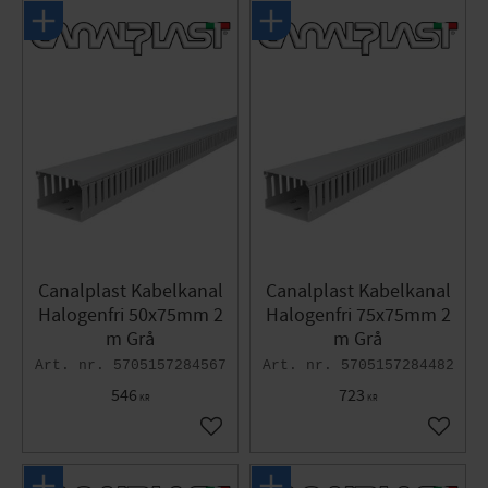
Canalplast Kabelkanal
Canalplast Kabelkanal
Halogenfri 50x75mm 2
Halogenfri 75x75mm 2
m Grå
m Grå
5705157284567
5705157284482
546
723
KR
KR
Lägg till i favoriter
Lägg til