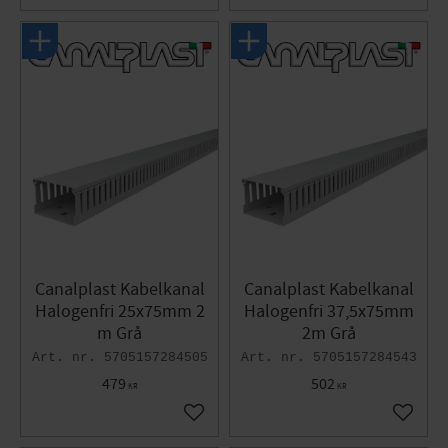
Canalplast Kabelkanal
Canalplast Kabelkanal
Halogenfri 25x75mm 2
Halogenfri 37,5x75mm
m Grå
2m Grå
5705157284505
5705157284543
479
502
KR
KR
Lägg till i favoriter
Lägg til