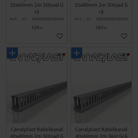
25x60mm 2m Slitsad G
25x80mm 2m Slitsad G
rå
rå
8006588020654
8006588020555
129
183
KR
KR
Lägg till i favoriter
Lägg til
Canalplast Kabelkanal
Canalplast Kabelkanal
40x40mm 2m Slitsad G
40x60mm 2m 36st Grå