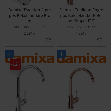
Damixa Tradition 2-gre
Damixa Tradition Engre
pps Köksblandare Kro
pps Köksblandar Poler
m
ad Koppar PVD
8302395
8310558
2 224
4 680
KR
KR
Lägg till i favoriter
Lägg til
12
%