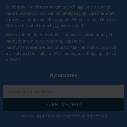
Webbutiken med stort sortiment och låga priser som gör
värme,ventilation och sanitet lättillgängligt. Vårt mål är att
vara en vvsbutik med ett komplett VVS-sortiment. Med över
30 års erfarenhet inom bygg, vvs och bad.
Vårt sortiment inkluderar bl. a luft vatten värmepump, ctc
värmepump, nibe värmepump, elpannor,
varmvattenberedare, ackumulatortank, enskilt avlopp och
mycket mer! Din källa för VVS-lösningar. Lättillgängligt och
prisvärt .
Nyhetsbrev
PRENUMERERA
Dina personuppgifter behandlas i enlighet med vår
integritetspolicy
.