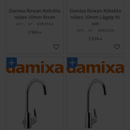
Damixa Rowan Köksbla
Damixa Rowan Köksbla
ndare 10mm Krom
ndare 10mm Lågpip Kr
om
8302514
8302524
1 903
KR
2 918
KR
Lägg till i favoriter
Lägg til