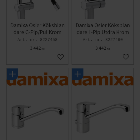
Damixa Osier Köksblan
Damixa Osier Köksblan
dare C-Pip/Pul Krom
dare L-Pip Utdra Krom
8227458
8227460
3 442
3 442
KR
KR
Lägg till i favoriter
Lägg til