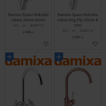
Damixa Space Köksbla
Damixa Space Köksbla
ndare 10mm Krom
ndare Hög Pip 10mm K
rom
8310772
8310773
1 665
KR
1 967
KR
Lägg till i favoriter
Lägg til