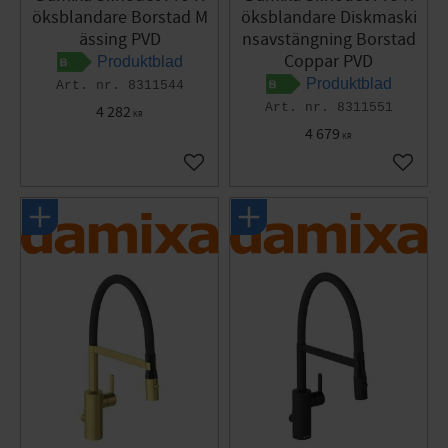
öksblandare Borstad M
öksblandare Diskmaski
ässing PVD
nsavstängning Borstad
Coppar PVD
Produktblad
Produktblad
8311544
8311551
4 282
KR
4 679
KR
Lägg till i favoriter
Lägg til