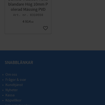
blandare Hög 10mm P
olerad Mässing PVD
8310559
4 914
KR
Lägg till i favoriter
SNABBLÄNKAR
Om oss
Frågor & svar
Kundtjänst
Nyheter
Kassa
Köpvillkor