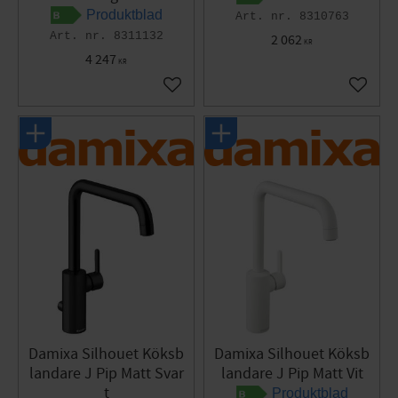
Produktblad
8310763
8311132
2 062
KR
4 247
KR
Lägg till i favoriter
Lägg til
Damixa Silhouet Köksb
Damixa Silhouet Köksb
landare J Pip Matt Svar
landare J Pip Matt Vit
t
Produktblad