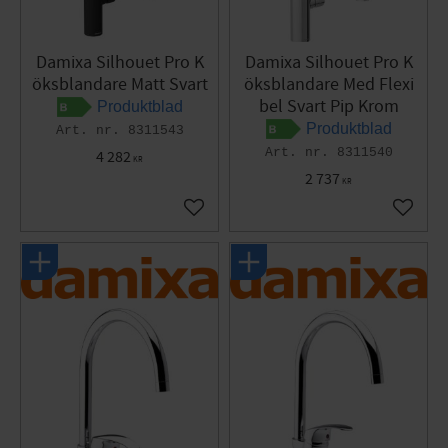
Damixa Silhouet Pro K
Damixa Silhouet Pro K
öksblandare Matt Svart
öksblandare Med Flexi
bel Svart Pip Krom
Produktblad
Produktblad
8311543
8311540
4 282
KR
2 737
KR
Lägg till i favoriter
Lägg til