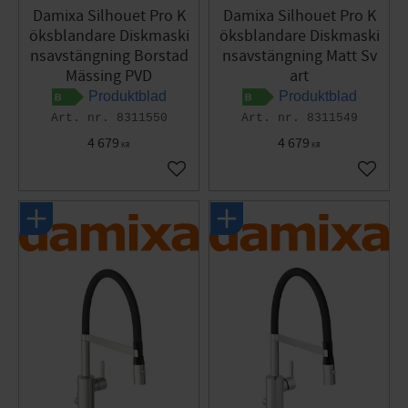
Damixa Silhouet Pro K
Damixa Silhouet Pro K
öksblandare Diskmaski
öksblandare Diskmaski
nsavstängning Borstad
nsavstängning Matt Sv
Mässing PVD
art
Produktblad
Produktblad
8311550
8311549
4 679
4 679
KR
KR
Lägg till i favoriter
Lägg til