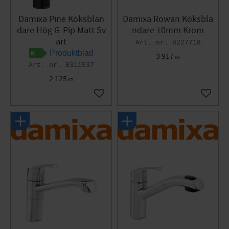
Damixa Pine Köksblan
Damixa Rowan Köksbla
dare Hög G-Pip Matt Sv
ndare 10mm Krom
art
8227718
Produktblad
3 917
KR
8311537
2 125
KR
Lägg till i favoriter
Lägg til