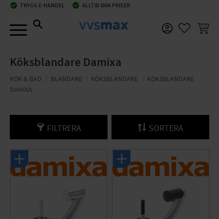
check_circle
TRYGG E-HANDEL
check_circle
ALLTID BRA PRISER
Meny
KUNDV
FAVORIT
Köksblandare Damixa
KÖK & BAD
BLANDARE
KÖKSBLANDARE
KÖKSBLANDARE
DAMIXA
FILTRERA
SORTERA