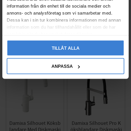
Krom PVD
Produktblad
information från din enhet till de sociala medier och
Produktblad
8310767
annons- och analysföretag som vi samarbetar med.
8310769
2 680
Dessa kan i sin tur kombinera informationen med annan
KR
3 711
information som du har tillhandahållit eller som de har
KR
samlat in när du har använt deras tjänster.
Lägg till i favoriter
Lägg til
TILLÅT ALLA
ANPASSA
Damixa Silhouet Köksb
Damixa Silhouet Pro K
landare Med Diskmaski
öksblandare Diskmaski