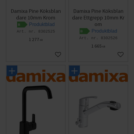
Damixa Pine Köksblan
Damixa Pine Köksblan
dare 10mm Krom
dare Ettgrepp 10mm Kr
om
Produktblad
Produktblad
8302525
8302526
1 277
KR
1 665
KR
Lägg till i favoriter
Lägg til