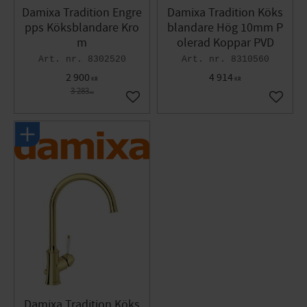
Damixa Tradition Engre
Damixa Tradition Köks
pps Köksblandare Kro
blandare Hög 10mm P
m
olerad Koppar PVD
8302520
8310560
2 900
4 914
KR
KR
3 283
KR
Lägg till i favoriter
Lägg til
Damixa Tradition Köks