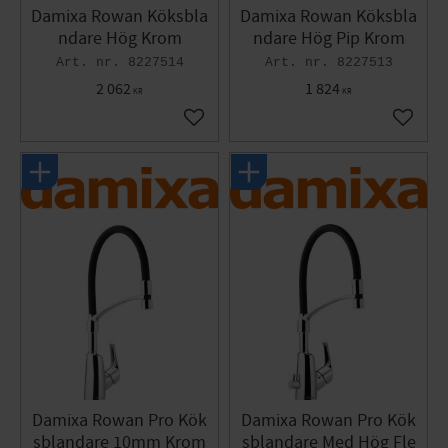
Damixa Rowan Köksbla
Damixa Rowan Köksbla
ndare Hög Krom
ndare Hög Pip Krom
8227514
8227513
2 062
1 824
KR
KR
Lägg till i favoriter
Lägg til
Damixa Rowan Pro Kök
Damixa Rowan Pro Kök
sblandare 10mm Krom
sblandare Med Hög Fle