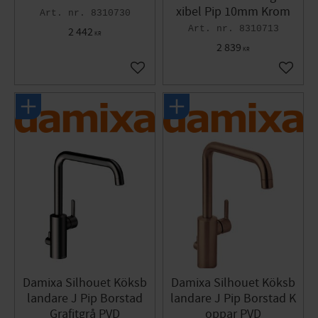
xibel Pip 10mm Krom
8310730
8310713
2 442
KR
2 839
KR
Lägg till i favoriter
Lägg til
Damixa Silhouet Köksb
Damixa Silhouet Köksb
landare J Pip Borstad
landare J Pip Borstad K
Grafitgrå PVD
oppar PVD