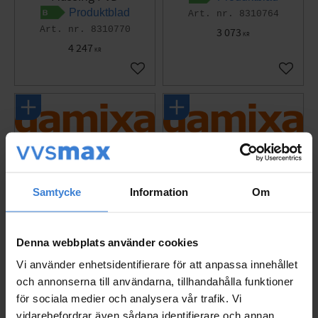
Produktblad
8310764
8310770
3 073
KR
4 247
KR
Lägg till i favoriter
Lägg til
Samtycke
Information
Om
Denna webbplats använder cookies
Vi använder enhetsidentifierare för att anpassa innehållet
och annonserna till användarna, tillhandahålla funktioner
Damixa Silhouet Köksb
Damixa Silhouet Köksb
landare Med Diskmaski
landare Med Diskmaski
för sociala medier och analysera vår trafik. Vi
nsavstängning Borstad
nsavstängning Krom
vidarebefordrar även sådana identifierare och annan