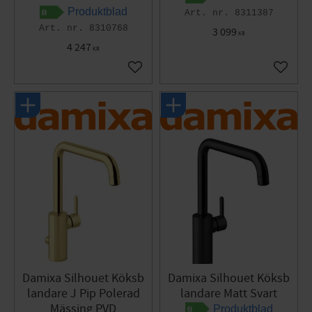
Produktblad
8311387
8310768
3 099
KR
4 247
KR
Lägg till i favoriter
Lägg til
Damixa Silhouet Köksb
Damixa Silhouet Köksb
landare J Pip Polerad
landare Matt Svart
Mässing PVD
Produktblad