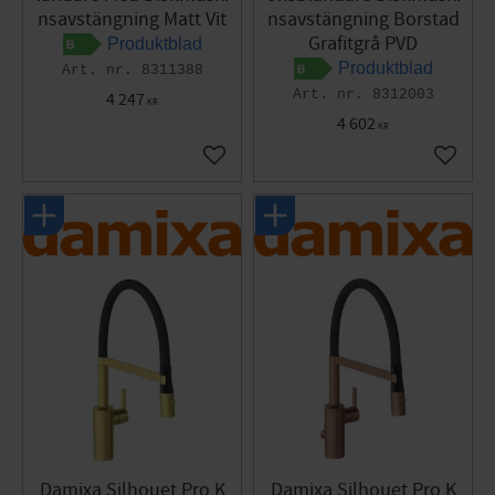
nsavstängning Matt Vit
nsavstängning Borstad
Grafitgrå PVD
Produktblad
Produktblad
8311388
8312003
4 247
KR
4 602
KR
Lägg till i favoriter
Lägg til
Damixa Silhouet Pro K
Damixa Silhouet Pro K