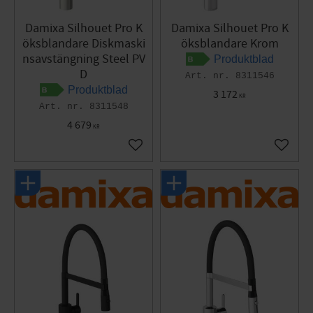
Damixa Silhouet Pro K
Damixa Silhouet Pro K
öksblandare Diskmaski
öksblandare Krom
nsavstängning Steel PV
Produktblad
D
8311546
Produktblad
3 172
KR
8311548
4 679
KR
Lägg till i favoriter
Lägg til