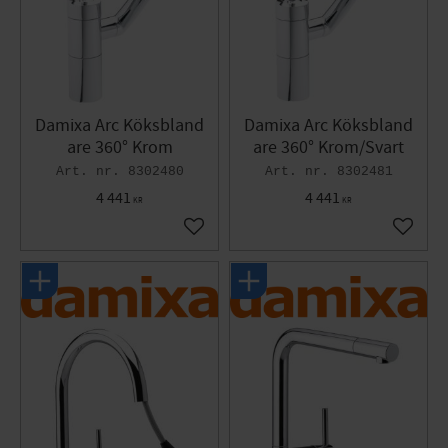
Damixa Arc Köksbland
Damixa Arc Köksbland
are 360° Krom
are 360° Krom/Svart
8302480
8302481
4 441
4 441
KR
KR
Lägg till i favoriter
Lägg til