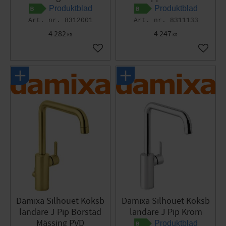
Produktblad
Produktblad
8312001
8311133
4 282
4 247
KR
KR
Lägg till i favoriter
Lägg til
Damixa Silhouet Köksb
Damixa Silhouet Köksb
landare J Pip Borstad
landare J Pip Krom
Mässing PVD
Produktblad