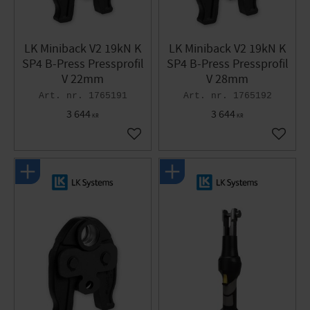
LK Miniback V2 19kN K
LK Miniback V2 19kN K
SP4 B-Press Pressprofil
SP4 B-Press Pressprofil
V 22mm
V 28mm
1765191
1765192
3 644
3 644
KR
KR
Lägg till i favoriter
Lägg til