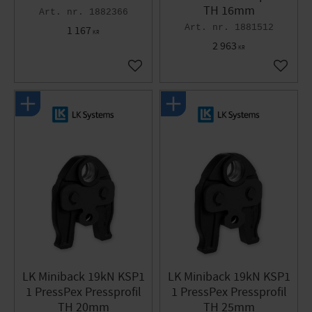
TH 16mm
1882366
1881512
1 167
KR
2 963
KR
Lägg till i favoriter
Lägg til
LK Miniback 19kN KSP1
LK Miniback 19kN KSP1
1 PressPex Pressprofil
1 PressPex Pressprofil
TH 20mm
TH 25mm