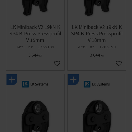
LK Miniback V2 19kN K
LK Miniback V2 19kN K
SP4 B-Press Pressprofil
SP4 B-Press Pressprofil
V 15mm
V 18mm
1765189
1765190
3 644
3 644
KR
KR
Lägg till i favoriter
Lägg til