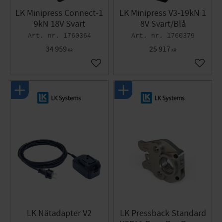
LK Minipress Connect-1
LK Minipress V3-19kN 1
9kN 18V Svart
8V Svart/Blå
1760364
1760379
34 959
25 917
KR
KR
Lägg till i favoriter
Lägg til
LK Nätadapter V2
LK Pressback Standard