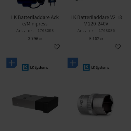
LK Batteriladdare Ack
LK Batteriladdare V2 18
e/Minipress
V 220-240V
1768053
1768086
3 796
5 162
KR
KR
Lägg till i favoriter
Lägg til