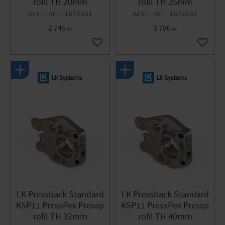
rofil TH 20mm
rofil TH 25mm
1872531
1872532
2 745
3 780
KR
KR
Lägg till i favoriter
Lägg til
LK Pressback Standard
LK Pressback Standard
KSP11 PressPex Pressp
KSP11 PressPex Pressp
rofil TH 32mm
rofil TH 40mm