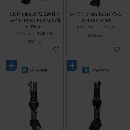
LK Miniback V2 19kN K
LK Minipress Basic V3-1
SP4 B-Press Pressprofil
5kN 18V Svart
V 35mm
1760378
1765193
19 665
KR
3 644
KR
Lägg till i favoriter
Lägg til