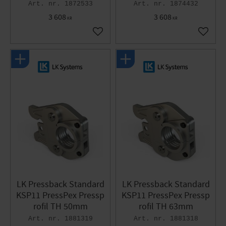
1872533
1874432
3 608
3 608
KR
KR
Lägg till i favoriter
Lägg til
LK Pressback Standard
LK Pressback Standard
KSP11 PressPex Pressp
KSP11 PressPex Pressp
rofil TH 50mm
rofil TH 63mm
1881319
1881318