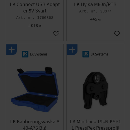
LK Connect USB Adapt
LK Hylsa M60n/RTB
er 5V Svart
33074
1760368
445
KR
1 018
KR
Lägg till i favoriter
Lägg til
LK Kalibreringsväska A
LK Miniback 19kN KSP1
40-A75 Blå
1 PressPex Pressprofil