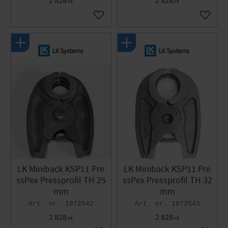
2 828
2 828
KR
KR
Lägg till i favoriter
Lägg til
LK Miniback KSP11 Pre
LK Miniback KSP11 Pre
ssPex Pressprofil TH 25
ssPex Pressprofil TH 32
mm
mm
1872542
1872543
2 828
2 828
KR
KR