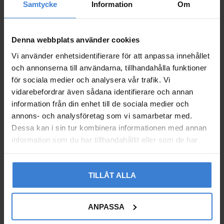
Samtycke
Information
Om
Denna webbplats använder cookies
Vi använder enhetsidentifierare för att anpassa innehållet
LK Miniback V2 19kN K
LK Miniback V2 19kN K
och annonserna till användarna, tillhandahålla funktioner
SP3 Pressprofil M 22m
SP3 Pressprofil M 28m
för sociala medier och analysera vår trafik. Vi
m
m
vidarebefordrar även sådana identifierare och annan
1765185
1765184
information från din enhet till de sociala medier och
3 751
3 751
annons- och analysföretag som vi samarbetar med.
KR
KR
Dessa kan i sin tur kombinera informationen med annan
Lägg till i favoriter
Lägg til
information som du har tillhandahållit eller som de har
samlat in när du har använt deras tjänster.
TILLÅT ALLA
ANPASSA