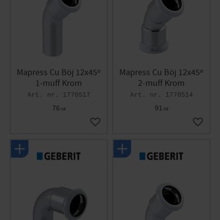
Mapress Cu Böj 12x45º
Mapress Cu Böj 12x45º
1-muff Krom
2-muff Krom
1770517
1770514
76
91
KR
KR
Lägg till i favoriter
Lägg til