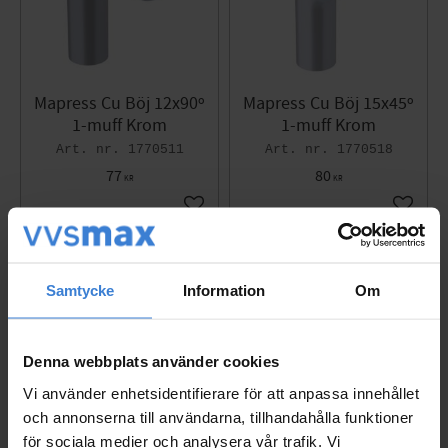
Mapress Cu Böj 12x90º
Mapress Cu Böj 15x45º
1-muff Krom
1-muff Krom
1770511
1770518
77
80
KR
KR
Lägg till i favoriter
Lägg til
Samtycke
Information
Om
Denna webbplats använder cookies
Vi använder enhetsidentifierare för att anpassa innehållet
och annonserna till användarna, tillhandahålla funktioner
för sociala medier och analysera vår trafik. Vi