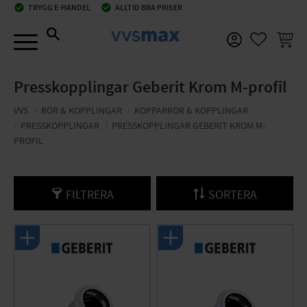
check_circle
TRYGG E-HANDEL
check_circle
ALLTID BRA PRISER
Meny
KUNDV
FAVORIT
Presskopplingar Geberit Krom M-profil
VVS
RÖR & KOPPLINGAR
KOPPARRÖR & KOPPLINGAR
PRESSKOPPLINGAR
PRESSKOPPLINGAR GEBERIT KROM M-
PROFIL
FILTRERA
SORTERA