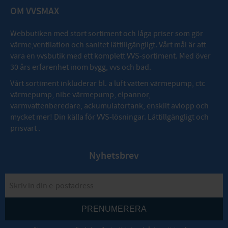
OM VVSMAX
Webbutiken med stort sortiment och låga priser som gör
värme,ventilation och sanitet lättillgängligt. Vårt mål är att
vara en vvsbutik med ett komplett VVS-sortiment. Med över
30 års erfarenhet inom bygg, vvs och bad.
Vårt sortiment inkluderar bl. a luft vatten värmepump, ctc
värmepump, nibe värmepump, elpannor,
varmvattenberedare, ackumulatortank, enskilt avlopp och
mycket mer! Din källa för VVS-lösningar. Lättillgängligt och
prisvärt .
Nyhetsbrev
PRENUMERERA