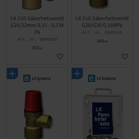
LK 510 Säkerhetsventil
LK 510 Säkerhetsventil
G20/22mm 0,15 - 0,3 M
G20/G20 0,15MPa
Pa
5005320
5005305
360
KR
358
KR
Lägg till i favoriter
Lägg til