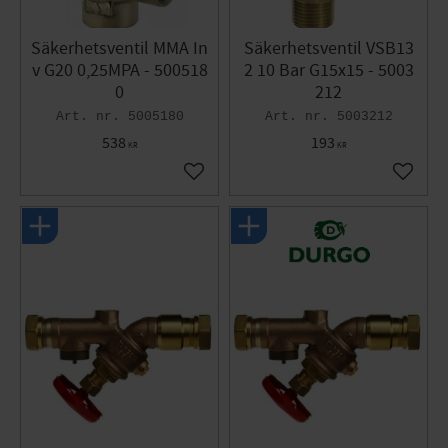
Säkerhetsventil MMA In
Säkerhetsventil VSB13
v G20 0,25MPA - 500518
2 10 Bar G15x15 - 5003
0
212
5005180
5003212
538
193
KR
KR
Lägg till i favoriter
Lägg til