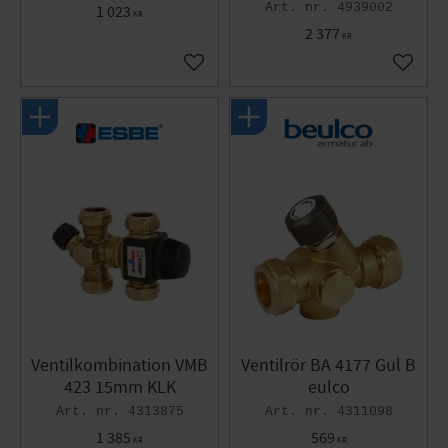
4939002
1 023
KR
2 377
KR
Lägg till i favoriter
Lägg til
Ventilkombination VMB
Ventilrör BA 4177 Gul B
423 15mm KLK
eulco
4313875
4311098
1 385
569
KR
KR