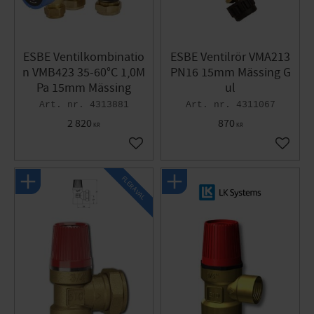
ESBE Ventilkombinatio
ESBE Ventilrör VMA213
n VMB423 35-60°C 1,0M
PN16 15mm Mässing G
Pa 15mm Mässing
ul
4313881
4311067
2 820
870
KR
KR
Lägg till i favoriter
Lägg til
FLERA VAL