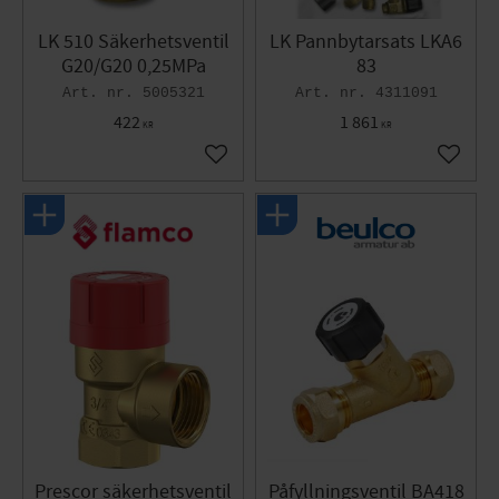
LK 510 Säkerhetsventil
LK Pannbytarsats LKA6
G20/G20 0,25MPa
83
5005321
4311091
422
1 861
KR
KR
Lägg till i favoriter
Lägg til
Prescor säkerhetsventil
Påfyllningsventil BA418