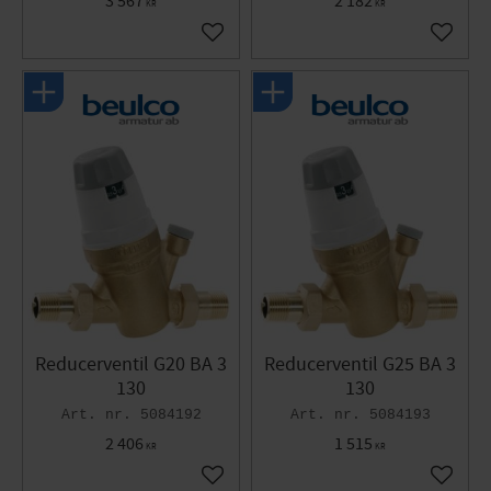
3 567
2 182
KR
KR
Lägg till i favoriter
Lägg til
Reducerventil G20 BA 3
Reducerventil G25 BA 3
130
130
5084192
5084193
2 406
1 515
KR
KR
Lägg till i favoriter
Lägg til