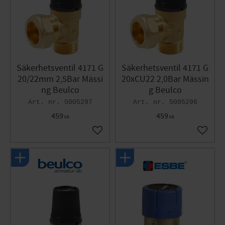
Säkerhetsventil 4171 G
Säkerhetsventil 4171 G
20/22mm 2,5Bar Mässi
20xCU22 2,0Bar Mässin
ng Beulco
g Beulco
5005297
5005296
459
459
KR
KR
Lägg till i favoriter
Lägg til