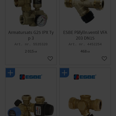
Armatursats G25 IPX Ty
ESBE Påfylln.ventil VFA
p 3
203 DN15
5535320
4452254
2 015
468
KR
KR
Lägg till i favoriter
Lägg til