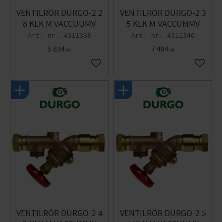
VENTILRÖR DURGO-2 2
VENTILRÖR DURGO-2 3
8 KLK M VACCUUMV
5 KLK M VACCUMMV
4311338
4311346
5 834
7 484
KR
KR
Lägg till i favoriter
Lägg til
VENTILRÖR DURGO-2 4
VENTILRÖR DURGO-2 5