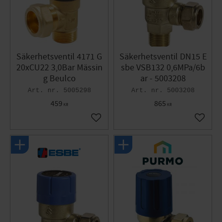
Säkerhetsventil 4171 G
Säkerhetsventil DN15 E
20xCU22 3,0Bar Mässin
sbe VSB132 0,6MPa/6b
g Beulco
ar - 5003208
5005298
5003208
459
865
KR
KR
Lägg till i favoriter
Lägg til