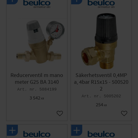
Reducerventil m mano
Säkerhetsventil 0,4MP
meter G25 BA 3140
a, 4bar R15x15 - 500520
2
5084199
5005202
3 542
KR
254
KR
Lägg till i favoriter
Lägg til