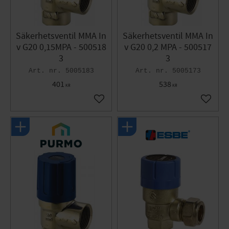
Säkerhetsventil MMA In
Säkerhetsventil MMA In
v G20 0,15MPA - 500518
v G20 0,2 MPA - 500517
3
3
5005183
5005173
401
538
KR
KR
Lägg till i favoriter
Lägg til