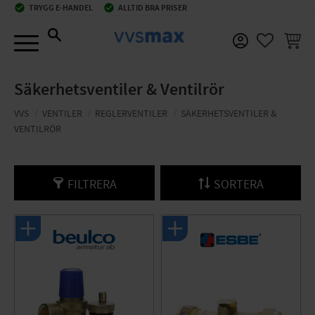
check_circle
TRYGG E-HANDEL
check_circle
ALLTID BRA PRISER
Meny
KUNDV
FAVORIT
Säkerhetsventiler & Ventilrör
VVS
VENTILER
REGLERVENTILER
SÄKERHETSVENTILER &
VENTILRÖR
FILTRERA
SORTERA