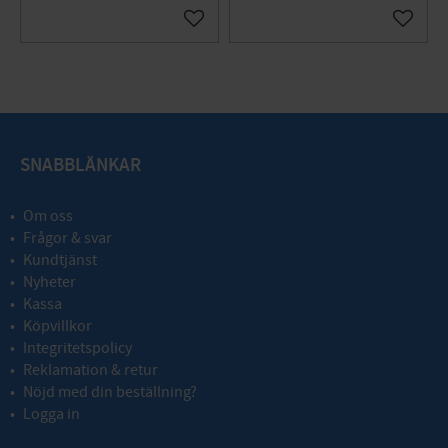
Lägg till i favoriter
Lägg til
SNABBLÄNKAR
Om oss
Frågor & svar
Kundtjänst
Nyheter
Kassa
Köpvillkor
Integritetspolicy
Reklamation & retur
Nöjd med din beställning?
Logga in