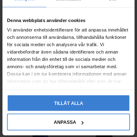
Denna webbplats använder cookies
Vi använder enhetsidentifierare för att anpassa innehållet
och annonserna till användarna, tillhandahålla funktioner
för sociala medier och analysera vår trafik. Vi
vidarebefordrar även sådana identifierare och annan
Säkerhetsventil 4166 G
Säkerhetsventil 4166 G
information från din enhet till de sociala medier och
25/32mm 2,5Bar Mässi
25/32mm 3,0Bar Mässi
annons- och analysföretag som vi samarbetar med.
ng Beulco
ng Beulco
Dessa kan i sin tur kombinera informationen med annan
5535338
5535339
information som du har tillhandahållit eller som de har
674
702
KR
KR
samlat in när du har använt deras tjänster.
Lägg till i favoriter
Lägg til
TILLÅT ALLA
ANPASSA