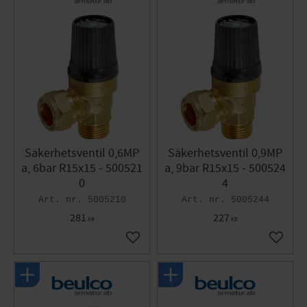
Säkerhetsventil 0,6MP
Säkerhetsventil 0,9MP
a, 6bar R15x15 - 500521
a, 9bar R15x15 - 500524
0
4
5005210
5005244
281
227
KR
KR
Lägg till i favoriter
Lägg til