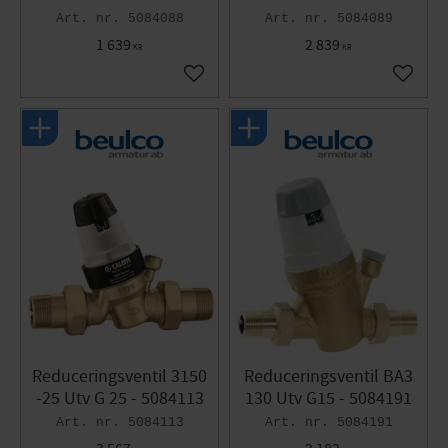
5084088
5084089
1 639
2 839
KR
KR
Lägg till i favoriter
Lägg til
Reduceringsventil 3150
Reduceringsventil BA3
-25 Utv G 25 - 5084113
130 Utv G15 - 5084191
5084113
5084191