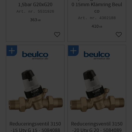
1,5bar G20xG20
0 15mm Klämring Beul
co
5531926
4302188
363
KR
410
KR
Lägg till i favoriter
Lägg til
Reduceringsventil 3150
Reduceringsventil 3150
-15 Utv G 15 - 5084088
-20 Utv G 20 - 5084089