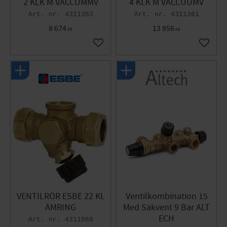
2 KLK M VACCUMMV
4 KLK M VACCUUMV
4311353
4311361
8 674
13 856
KR
KR
Lägg till i favoriter
Lägg til
VENTILRÖR ESBE 22 KL
Ventilkombination 15
ÄMRING
Med Säkvent 9 Bar ALT
ECH
4311068