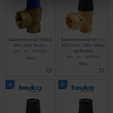
Säkerhetsventil 4166 G
Säkerhetsventil 4171 G
25x1,5Bar Beulco
20/22mm 1,5Bar Mässi
ng Beulco
5535332
5005295
686
KR
387
KR
Lägg till i favoriter
Lägg til