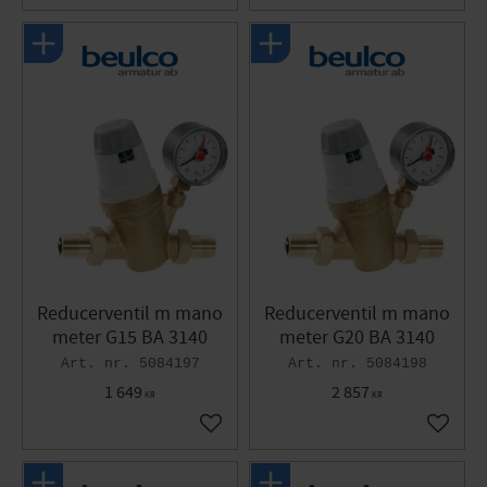
Reducerventil m mano
Reducerventil m mano
meter G15 BA 3140
meter G20 BA 3140
5084197
5084198
1 649
2 857
KR
KR
Lägg till i favoriter
Lägg til