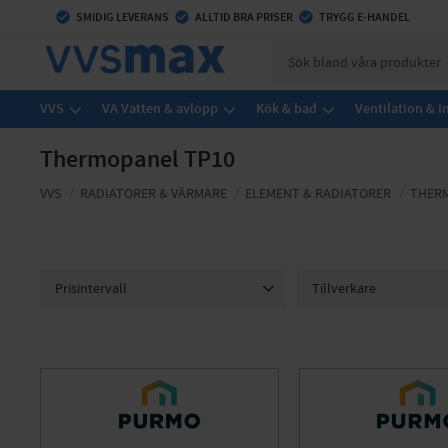
check_circle
SMIDIG LEVERANS
check_circle
ALLTID BRA PRISER
check_circle
TRYGG E-HANDEL
VVS
VA Vatten & avlopp
Kök & bad
Ventilation & 
Thermopanel TP10
VVS
RADIATORER & VÄRMARE
ELEMENT & RADIATORER
THERM
Prisintervall
Tillverkare
1 172
3 096
Purmo Thermopanel