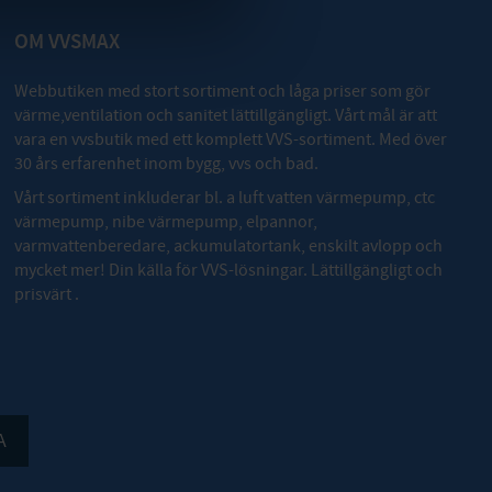
OM VVSMAX
Webbutiken med stort sortiment och låga priser som gör
värme,ventilation och sanitet lättillgängligt. Vårt mål är att
vara en vvsbutik med ett komplett VVS-sortiment. Med över
30 års erfarenhet inom bygg, vvs och bad.
Vårt sortiment inkluderar bl. a luft vatten värmepump, ctc
värmepump, nibe värmepump, elpannor,
varmvattenberedare, ackumulatortank, enskilt avlopp och
mycket mer! Din källa för VVS-lösningar. Lättillgängligt och
prisvärt .
A