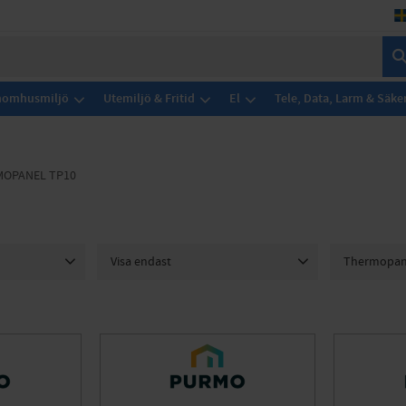
Inomhusmiljö
Utemiljö & Fritid
El
Tele, Data, Larm & Säke
OPANEL TP10
Visa endast
Thermopane
5
Finns i lager
5
404
2
410
2
416
2
423
2