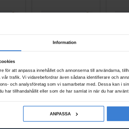
Information
cookies
0 609 Hö -
Panelradiator TP10 609 Vä -
TP Radia
e för att anpassa innehållet och annonserna till användarna, tillh
6
6669607
vår trafik. Vi vidarebefordrar även sådana identifierare och anna
69606
6669607
nnons- och analysföretag som vi samarbetar med. Dessa kan i sin
1 635
KR
har tillhandahållit eller som de har samlat in när du har använt 
Lägg till i favoriter
Lägg till i favoriter
ANPASSA