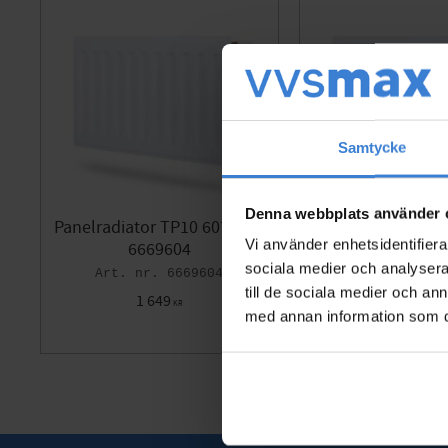
Samtycke
Denna webbplats använder 
Panelradiator TP10 607 Hö -
Panelradiator TP1
Vi använder enhetsidentifierar
6669604
666960
sociala medier och analysera 
6669604
66
till de sociala medier och a
1 649
1 867
KR
KR
med annan information som du 
Lägg till i favoriter