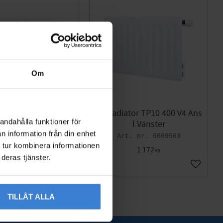
Om
tor TP10 400 V4 Ans
TP Radiator TP10 400 V4 Ans
andahålla funktioner för
l Höger
l Vänster
n information från din enhet
6669562
6669563
 tur kombinera informationen
1 492
1 172
KR
KR
deras tjänster.
Lägg till i favoriter
Lägg till
TILLÅT ALLA