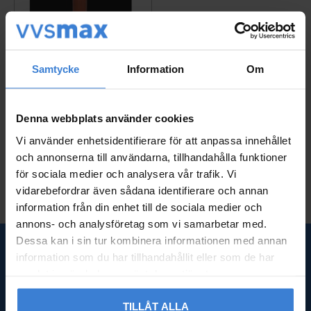
Samtycke
Information
Om
Godkända Avlopp Prov
tagningsbrunn 160
Denna webbplats använder cookies
GA100030
1 495
Vi använder enhetsidentifierare för att anpassa innehållet
KR
och annonserna till användarna, tillhandahålla funktioner
Lägg till i favoriter
för sociala medier och analysera vår trafik. Vi
vidarebefordrar även sådana identifierare och annan
information från din enhet till de sociala medier och
annons- och analysföretag som vi samarbetar med.
Dessa kan i sin tur kombinera informationen med annan
information som du har tillhandahållit eller som de har
SNABBLÄNKAR
samlat in när du har använt deras tjänster.
Om oss
TILLÅT ALLA
Frågor & svar