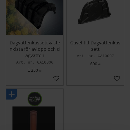
Dagvattenkassett & ste
Gavel till Dagvattenkas
nkista för avlopp och d
sett
agvatten
GA10007
GA10006
690
KR
1 250
KR
Lägg till i favoriter
Lägg til