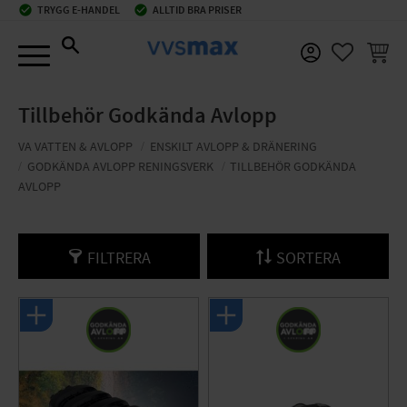
check_circle
TRYGG E-HANDEL
check_circle
ALLTID BRA PRISER
Meny
KUNDV
FAVORIT
Tillbehör Godkända Avlopp
VA VATTEN & AVLOPP
ENSKILT AVLOPP & DRÄNERING
GODKÄNDA AVLOPP RENINGSVERK
TILLBEHÖR GODKÄNDA
AVLOPP
FILTRERA
SORTERA