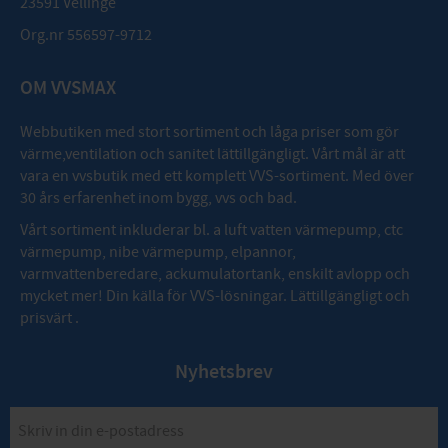
23591 Vellinge
Org.nr 556597-9712
OM VVSMAX
Webbutiken med stort sortiment och låga priser som gör
värme,ventilation och sanitet lättillgängligt. Vårt mål är att
vara en vvsbutik med ett komplett VVS-sortiment. Med över
30 års erfarenhet inom bygg, vvs och bad.
Vårt sortiment inkluderar bl. a luft vatten värmepump, ctc
värmepump, nibe värmepump, elpannor,
varmvattenberedare, ackumulatortank, enskilt avlopp och
mycket mer! Din källa för VVS-lösningar. Lättillgängligt och
prisvärt .
Nyhetsbrev