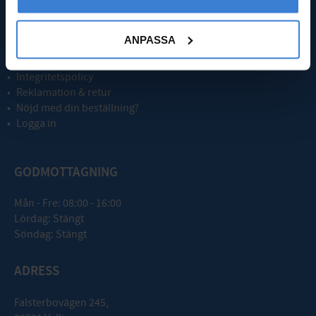
Kundtjänst
Nyheter
ANPASSA
Kassa
Köpvillkor
Integritetspolicy
Reklamation & retur
Nöjd med din beställning?
Logga in
GODMOTTAGNING
Mån - Fre: 08:00 - 16:00
Lördag: Stängt
Söndag: Stängt
ADRESS
Falsterbovägen 245,