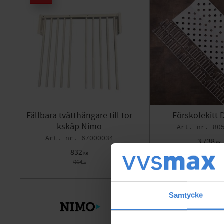
Fällbara tvätthängare till tor
Förskolekitt 
kskåp Nimo
80
67000034
3 738
KR
832
KR
964
KR
Lägg till i favoriter
Samtycke