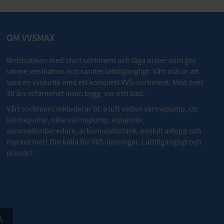
OM VVSMAX
Webbutiken med stort sortiment och låga priser som gör
värme,ventilation och sanitet lättillgängligt. Vårt mål är att
vara en vvsbutik med ett komplett VVS-sortiment. Med över
30 års erfarenhet inom bygg, vvs och bad.
Vårt sortiment inkluderar bl. a luft vatten värmepump, ctc
värmepump, nibe värmepump, elpannor,
varmvattenberedare, ackumulatortank, enskilt avlopp och
mycket mer! Din källa för VVS-lösningar. Lättillgängligt och
prisvärt .
A