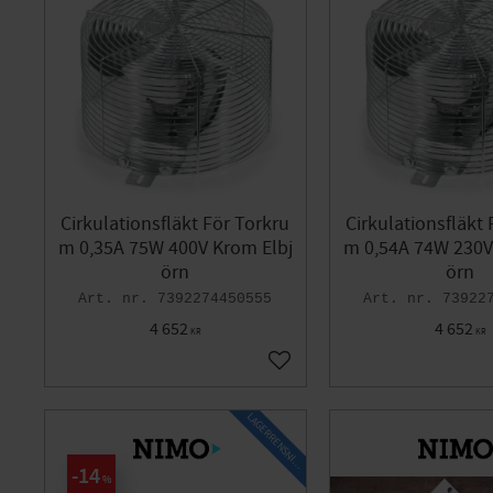
Cirkulationsfläkt För Torkru
Cirkulationsfläkt 
m 0,35A 75W 400V Krom Elbj
m 0,54A 74W 230V
örn
örn
7392274450555
73922
4 652
4 652
KR
KR
Lägg till i favoriter
L
A
G
E
R
R
E
N
S
N
I
N
G
14
%