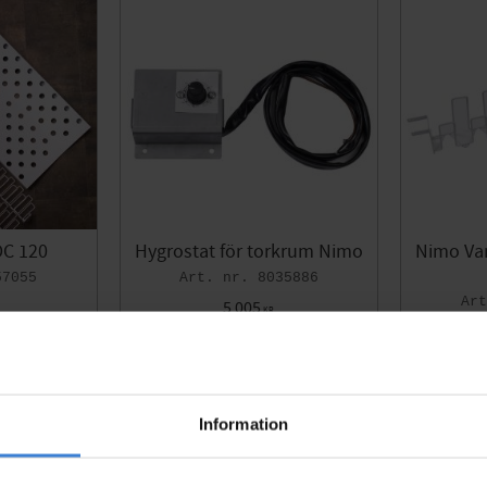
DC 120
Hygrostat för torkrum Nimo
Nimo Van
57055
8035886
5 005
KR
Lägg till i favoriter
Lägg till i favoriter
Information