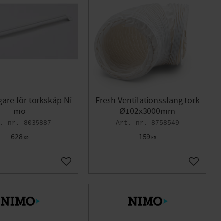
are för torkskåp Ni
Fresh Ventilationsslang tork
mo
Ø102x3000mm
8035887
8758549
628
159
KR
KR
Lägg till i favoriter
Lägg till