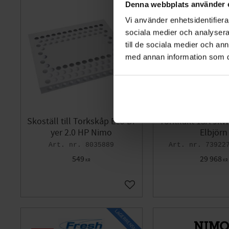
Denna webbplats använder 
Vi använder enhetsidentifierar
sociala medier och analysera 
till de sociala medier och a
med annan information som du 
Skoställ till Torkskåp Eco Dr
Torkfläkt 13A 9kW
yer 2.0 HP Nimo
Elbjörn
8035889
73922
549
29 968
KR
KR
Lägg till i favoriter
L
A
G
E
R
R
E
N
S
N
I