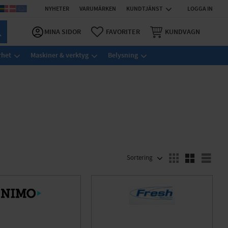
NYHETER
VARUMÄRKEN
KUNDTJÄNST
LOGGA IN
MINA SIDOR
FAVORITER
KUNDVAGN
rhet
Maskiner & verktyg
Belysning
VÄLJ SORTERING
Välj