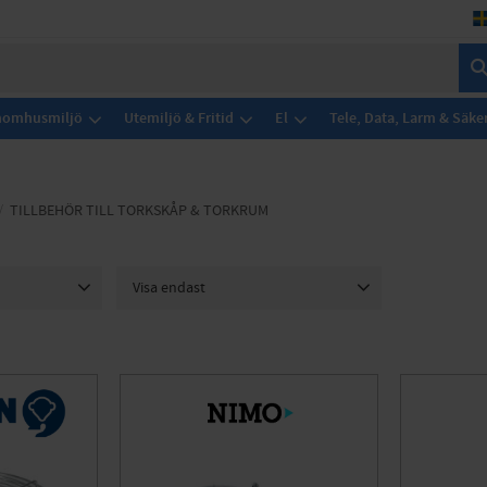
Inomhusmiljö
Utemiljö & Fritid
El
Tele, Data, Larm & Säke
TILLBEHÖR TILL TORKSKÅP & TORKRUM
Visa endast
2
Finns i lager
16