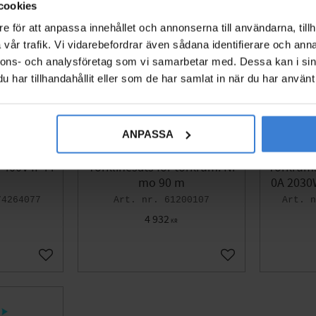
cookies
e för att anpassa innehållet och annonserna till användarna, tillh
vår trafik. Vi vidarebefordrar även sådana identifierare och anna
nnons- och analysföretag som vi samarbetar med. Dessa kan i sin
har tillhandahållit eller som de har samlat in när du har använt 
ANPASSA
 400V IP44
Torklinesats för torkrum. Ni
Torkrums
mo 90 m
0A 2030W
74264077
61200107
4 932
KR
Lägg till i favoriter
Lägg till i favoriter