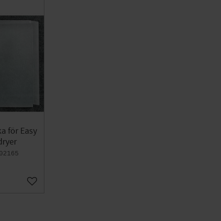
a för Easy
dryer
02165
Lägg till i favoriter