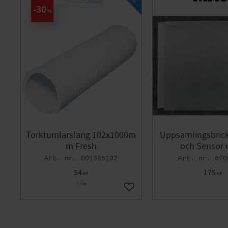
N
G
30
%
Torktumlarslang 102x1000m
Uppsamlingsbrick
m Fresh
och Sensor 
001365102
670
54
175
KR
KR
77
KR
Lägg till i favoriter