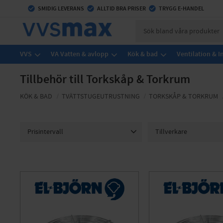
check_circle
SMIDIG LEVERANS
check_circle
ALLTID BRA PRISER
check_circle
TRYGG E-HANDEL
VVS
VA Vatten & avlopp
Kök & bad
Ventilation & 
Tillbehör till Torkskåp & Torkrum
KÖK & BAD
TVÄTTSTUGEUTRUSTNING
TORKSKÅP & TORKRUM
Prisintervall
Tillverkare
54
77 464
ELBJÖRN
5
Fresh
NIMO
10