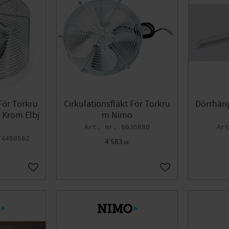
För Torkru
Cirkulationsfläkt För Torkru
Dörrhäng
 Krom Elbj
m Nimo
8035880
74450562
4 583
KR
Lägg till i favoriter
Lägg till i favoriter