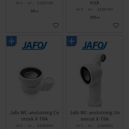
trisk
3106706
3106707
68
KR
389
KR
Lägg till i favoriter
Lägg til
Jafo WC-anslutning Ce
Jafo WC-anslutning Un
ntrisk X-TRA
iversal X-TRA
3106664
3106661