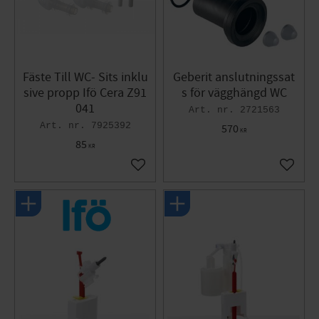
Fäste Till WC- Sits inklu
Geberit anslutningssat
sive propp Ifö Cera Z91
s för vägghängd WC
041
2721563
7925392
570
KR
85
KR
Lägg till i favoriter
Lägg til