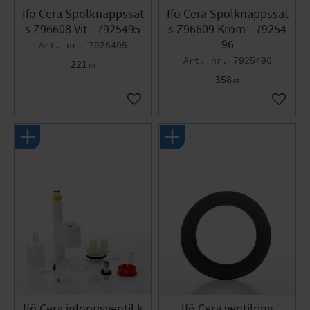
Ifö Cera Spolknappssat
Ifö Cera Spolknappssat
s Z96608 Vit - 7925495
s Z96609 Krom - 79254
96
7925495
7925496
221
KR
358
KR
Lägg till i favoriter
Lägg til
Ifö Cera inloppsventil k
Ifö Cera ventilring