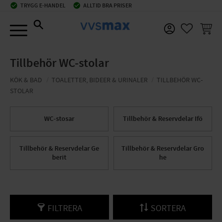
check_circle
TRYGG E-HANDEL
check_circle
ALLTID BRA PRISER
Meny
KUNDV
FAVORIT
Tillbehör WC-stolar
KÖK & BAD
TOALETTER, BIDEER & URINALER
TILLBEHÖR WC-
STOLAR
WC-stosar
Tillbehör & Reservdelar Ifö
Tillbehör & Reservdelar Ge
Tillbehör & Reservdelar Gro
berit
he
FILTRERA
SORTERA