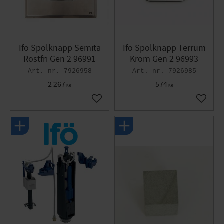
Ifö Spolknapp Semita
Ifö Spolknapp Terrum
Rostfri Gen 2 96991
Krom Gen 2 96993
7926958
7926985
2 267
574
KR
KR
Lägg till i favoriter
Lägg til