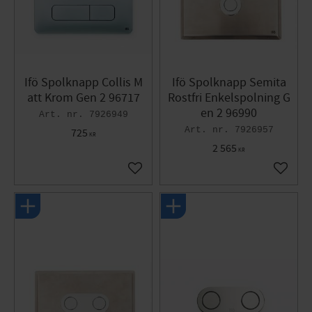
Ifö Spolknapp Collis M
Ifö Spolknapp Semita
att Krom Gen 2 96717
Rostfri Enkelspolning G
en 2 96990
7926949
7926957
725
KR
2 565
KR
Lägg till i favoriter
Lägg til