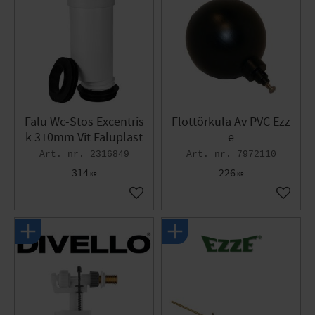
Falu Wc-Stos Excentris
Flottörkula Av PVC Ezz
k 310mm Vit Faluplast
e
2316849
7972110
314
226
KR
KR
Lägg till i favoriter
Lägg til