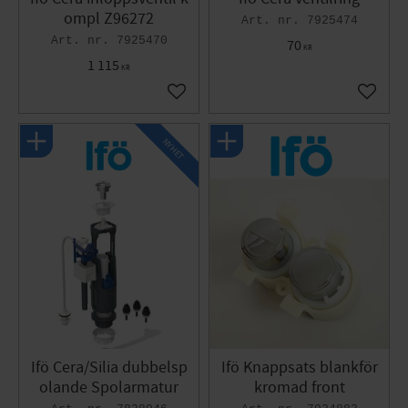
ompl Z96272
7925474
7925470
70
KR
1 115
KR
Lägg till i favoriter
Lägg til
NYHET
Ifö Cera/Silia dubbelsp
Ifö Knappsats blankför
olande Spolarmatur
kromad front