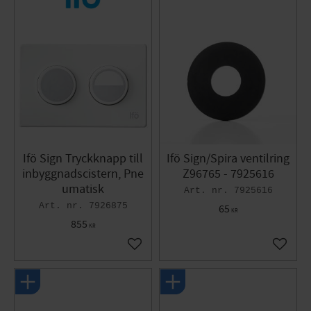
Ifö Sign Tryckknapp till
Ifö Sign/Spira ventilring
inbyggnadscistern, Pne
Z96765 - 7925616
umatisk
7925616
7926875
65
KR
855
KR
Lägg till i favoriter
Lägg til