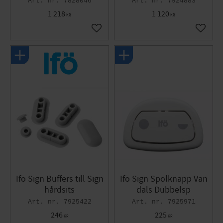
7828046
7924883
1 218
1 120
KR
KR
Lägg till i favoriter
Lägg til
Ifö Sign Buffers till Sign
Ifö Sign Spolknapp Van
hårdsits
dals Dubbelsp
7925422
7925971
246
225
KR
KR