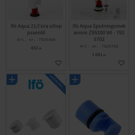
Ifö Aqua 21/Cera utlop
Ifö Aqua Spolningsmek
psventil
anism Z99200 Vit - 792
5702
7925468
7925702
432
KR
1 001
KR
Lägg till i favoriter
Lägg til
L
A
G
E
R
R
E
N
S
N
I
N
G