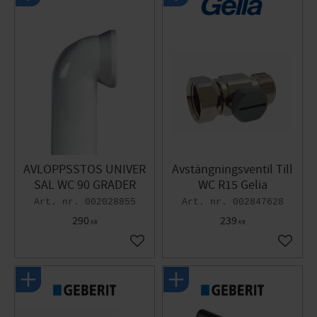
AVLOPPSSTOS UNIVER
Avstängningsventil Till
SAL WC 90 GRADER
WC R15 Gelia
002028855
002847628
290
239
KR
KR
Lägg till i favoriter
Lägg til