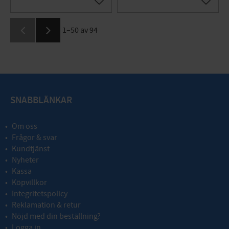
Lägg till i favoriter
Lägg til
1–
50
av
94
SNABBLÄNKAR
Om oss
Frågor & svar
Kundtjänst
Nyheter
Kassa
Köpvillkor
Integritetspolicy
Reklamation & retur
Nöjd med din beställning?
Logga in