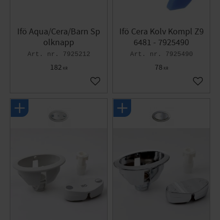
Ifö Aqua/Cera/Barn Sp
Ifö Cera Kolv Kompl Z9
olknapp
6481 - 7925490
7925212
7925490
182
78
KR
KR
Lägg till i favoriter
Lägg til