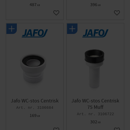
487
396
KR
KR
Lägg till i favoriter
Lägg til
Jafo WC-stos Centrisk
Jafo WC-stos Centrisk
75 Muff
3106684
3106722
169
KR
302
KR