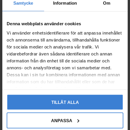
Samtycke
Information
Om
Denna webbplats använder cookies
Vi använder enhetsidentifierare för att anpassa innehållet
och annonserna till användarna, tillhandahålla funktioner
för sociala medier och analysera vår trafik. Vi
vidarebefordrar även sådana identifierare och annan
information från din enhet till de sociala medier och
annons- och analysföretag som vi samarbetar med.
Dessa kan i sin tur kombinera informationen med annan
information som du har tillhandahållit eller som de har
Ifö Sign Spolknapp Z98
Ifö Sign Spolknapp Z98
samlat in när du har använt deras tjänster.
307 Vit
308 Förhöjd - 7925975
7925974
7925975
TILLÅT ALLA
254
358
KR
KR
Lägg till i favoriter
Lägg til
ANPASSA