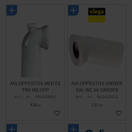
AVLOPPSSTOS MED EX
AVLOPPSSTOS UNIVER
TRA INLOPP
SAL WC 66 GRADER
002028851
002412611
426
131
KR
KR
Lägg till i favoriter
Lägg til