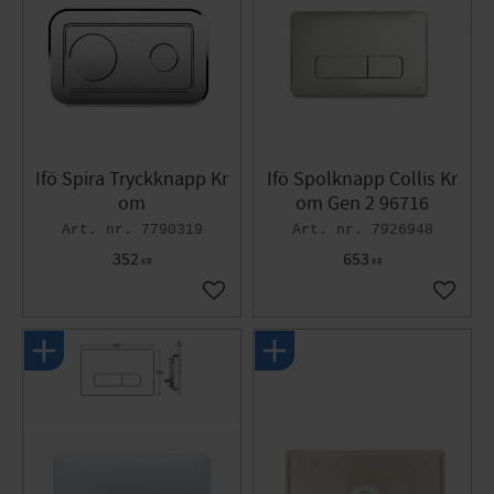
Ifö Spira Tryckknapp Kr
Ifö Spolknapp Collis Kr
om
om Gen 2 96716
7790319
7926948
352
653
KR
KR
Lägg till i favoriter
Lägg til