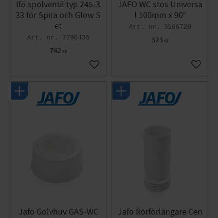
Ifö spolventil typ 245-3
JAFO WC stos Universa
33 för Spira och Glow S
l 100mm x 90°
et
3106720
7790435
323
KR
742
KR
Lägg till i favoriter
Lägg til
Jafo Golvhuv GAS-WC
Jafo Rörförlängare Cen