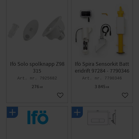
Ifö Solo spolknapp Z98
Ifö Spira Sensorkit Batt
315
eridrift 97284 - 7790346
7925682
7790346
276
3 845
KR
KR
Lägg till i favoriter
Lägg til