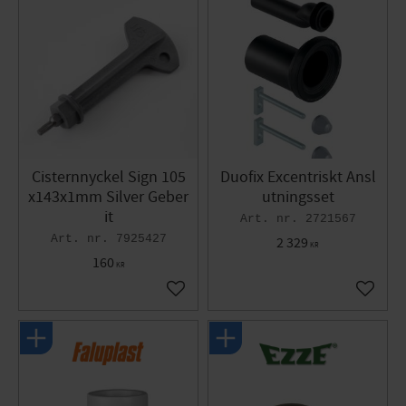
Cisternnyckel Sign 105
Duofix Excentriskt Ansl
x143x1mm Silver Geber
utningsset
it
2721567
7925427
2 329
KR
160
KR
Lägg till i favoriter
Lägg til