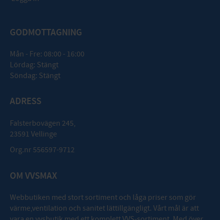
GODMOTTAGNING
Mån - Fre: 08:00 - 16:00
Lördag: Stängt
Söndag: Stängt
ADRESS
Falsterbovägen 245,
23591 Vellinge
Org.nr 556597-9712
OM VVSMAX
Webbutiken med stort sortiment och låga priser som gör
värme,ventilation och sanitet lättillgängligt. Vårt mål är att
vara en vvsbutik med ett komplett VVS-sortiment. Med över