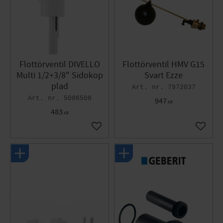
Flottörventil DIVELLO
Flottörventil HMV G15
Multi 1/2+3/8" Sidokop
Svart Ezze
plad
7972037
5086508
947
KR
483
KR
Lägg till i favoriter
Lägg til