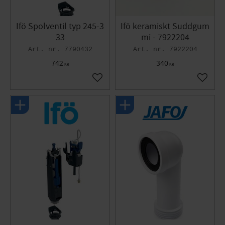
Ifö Spolventil typ 245-3
Ifö keramiskt Suddgum
33
mi - 7922204
7790432
7922204
742
340
KR
KR
Lägg till i favoriter
Lägg til