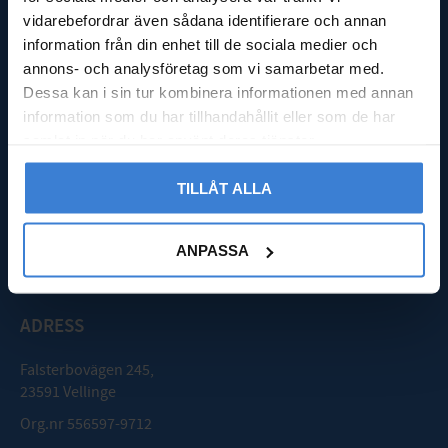
Kassa
vidarebefordrar även sådana identifierare och annan
Köpvillkor
information från din enhet till de sociala medier och
Integritetspolicy
annons- och analysföretag som vi samarbetar med.
Reklamation & retur
Dessa kan i sin tur kombinera informationen med annan
Nöjd med din beställning?
Logga in
information som du har tillhandahållit eller som de har
samlat in när du har använt deras tjänster.
GODMOTTAGNING
TILLÅT ALLA
Mån - Fre: 08:00 - 16:00
Lördag: Stängt
ANPASSA
Söndag: Stängt
ADRESS
Falsterbovägen 245,
23591 Vellinge
Org.nr 556597-9712