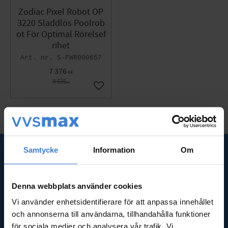
Zodiac Pixel Robot OP
3220 Sladdlös Poolrob
ot För Optimal Rörelsef
rihet
S-FWR000657
7 376
KR
8 636
KR
Lägg till i favoriter
Samtycke
Information
Om
SNABBLÄNKAR
Om oss
Denna webbplats använder cookies
Frågor & svar
Vi använder enhetsidentifierare för att anpassa innehållet
Kundtjänst
och annonserna till användarna, tillhandahålla funktioner
Nyheter
för sociala medier och analysera vår trafik. Vi