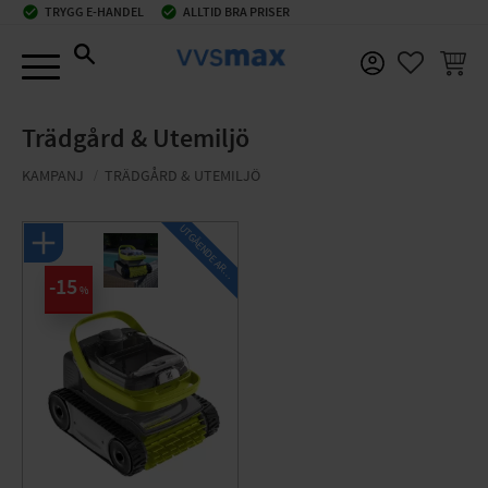
check_circle
TRYGG E-HANDEL
check_circle
ALLTID BRA PRISER
Meny
KUNDV
FAVORIT
Trädgård & Utemiljö
KAMPANJ
TRÄDGÅRD & UTEMILJÖ
U
T
G
Å
E
N
D
E
A
R
I
K
E
T
L
15
%