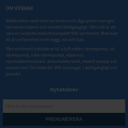
OM VVSMAX
Webbutiken med stort sortiment och låga priser som gör
värme,ventilation och sanitet lättillgängligt. Vårt mål är att
vara en vvsbutik med ett komplett VVS-sortiment. Med över
30 års erfarenhet inom bygg, vvs och bad.
Vårt sortiment inkluderar bl. a luft vatten värmepump, ctc
värmepump, nibe värmepump, elpannor,
varmvattenberedare, ackumulatortank, enskilt avlopp och
mycket mer! Din källa för VVS-lösningar. Lättillgängligt och
prisvärt .
Nyhetsbrev
PRENUMERERA