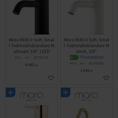
Mora INXX II Soft, Smal
Mora INXX II Soft, Smal
l Tvättställsblandare M
l Tvättställsblandare M
attsvart 3/8", LEED
attvit, 3/8"
Produktblad
8275722
8278254
4 885
KR
3 949
KR
Lägg till i favoriter
Lägg til