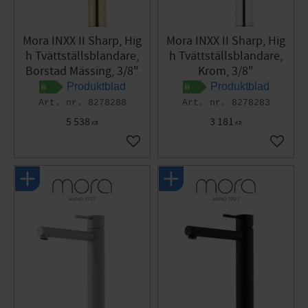
Mora INXX II Sharp, Hig
Mora INXX II Sharp, Hig
h Tvättställsblandare,
h Tvättställsblandare,
Borstad Mässing, 3/8"
Krom, 3/8"
Produktblad
Produktblad
8278288
8278283
5 538
3 181
KR
KR
Lägg till i favoriter
Lägg til