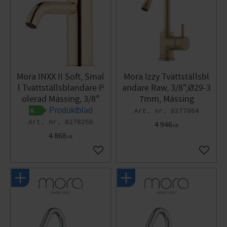
Mora INXX II Soft, Smal
Mora Izzy Tvättställsbl
l Tvättställsblandare P
andare Raw, 3/8",Ø29-3
olerad Mässing, 3/8"
7mm, Mässing
Produktblad
8277864
8278256
4 946
KR
4 868
KR
Lägg till i favoriter
Lägg til