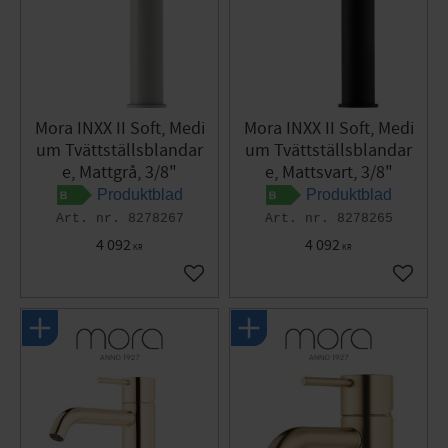
Mora INXX II Soft, Medi
Mora INXX II Soft, Medi
um Tvättställsblandar
um Tvättställsblandar
e, Mattgrå, 3/8"
e, Mattsvart, 3/8"
Produktblad
Produktblad
8278267
8278265
4 092
4 092
KR
KR
Lägg till i favoriter
Lägg til