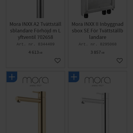
Mora INXX A2 Tvättställ
Mora INXX II Inbyggnad
sblandare Förhöjd m L
sbox SE För Tvättställb
yftventil 702658
landare
8344409
8295068
4 613
3 857
KR
KR
Lägg till i favoriter
Lägg til