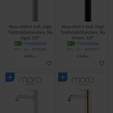
Mora INXX II Soft, High
Mora INXX II Soft, High
Tvättställsblandare, Ma
Tvättställsblandare, Ma
ttgrå, 3/8"
ttsvart, 3/8"
Produktblad
Produktblad
8278280
8278277
4 441
4 548
KR
KR
Lägg till i favoriter
Lägg til