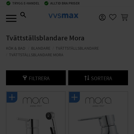
check_circle
TRYGG E-HANDEL
check_circle
ALLTID BRA PRISER
Meny
KUNDV
FAVORIT
Tvättställsblandare Mora
KÖK & BAD
BLANDARE
TVÄTTSTÄLLSBLANDARE
TVÄTTSTÄLLSBLANDARE MORA
FILTRERA
SORTERA