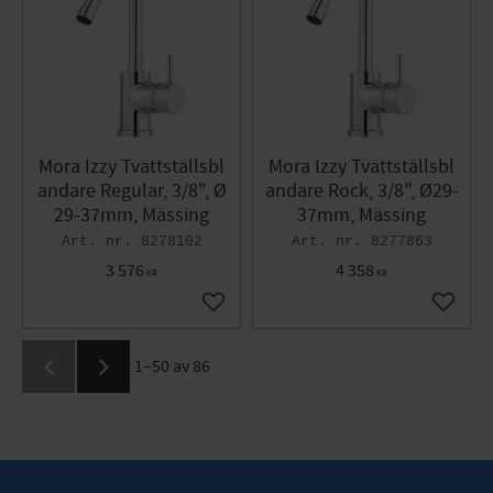
Mora Izzy Tvättställsbl
Mora Izzy Tvättställsbl
andare Regular, 3/8", Ø
andare Rock, 3/8", Ø29-
29-37mm, Mässing
37mm, Mässing
8278102
8277863
3 576
4 358
KR
KR
Lägg till i favoriter
Lägg til
1–
50
av
86