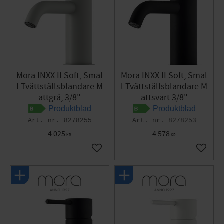
Mora INXX II Soft, Smal
Mora INXX II Soft, Smal
l Tvättställsblandare M
l Tvättställsblandare M
attgrå, 3/8"
attsvart 3/8"
Produktblad
Produktblad
8278255
8278253
4 025
4 578
KR
KR
Lägg till i favoriter
Lägg til