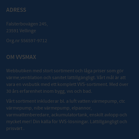
ADRESS
Falsterbovägen 245,
23591 Vellinge
Org.nr 556597-9712
OM VVSMAX
Webbutiken med stort sortiment och låga priser som gör
värme,ventilation och sanitet lättillgängligt. Vårt mål är att
vara en vvsbutik med ett komplett VVS-sortiment. Med över
30 års erfarenhet inom bygg, vvs och bad.
Vårt sortiment inkluderar bl. a luft vatten värmepump, ctc
värmepump, nibe värmepump, elpannor,
varmvattenberedare, ackumulatortank, enskilt avlopp och
mycket mer! Din källa för VVS-lösningar. Lättillgängligt och
prisvärt .