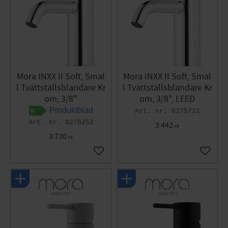
Mora INXX II Soft, Smal
Mora INXX II Soft, Smal
l Tvättställsblandare Kr
l Tvättställsblandare Kr
om, 3/8"
om, 3/8", LEED
Produktblad
8275721
8278252
3 442
KR
3 730
KR
Lägg till i favoriter
Lägg til