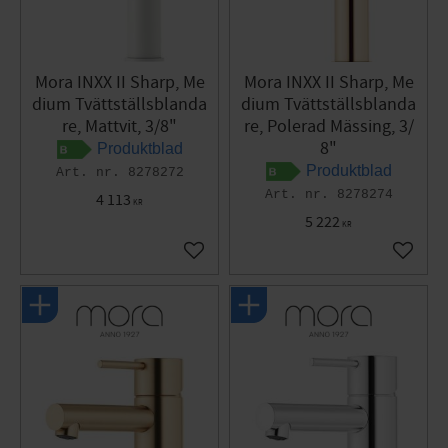
Mora INXX II Sharp, Me
Mora INXX II Sharp, Me
dium Tvättställsblanda
dium Tvättställsblanda
re, Mattvit, 3/8"
re, Polerad Mässing, 3/
8"
Produktblad
Produktblad
8278272
8278274
4 113
KR
5 222
KR
Lägg till i favoriter
Lägg til