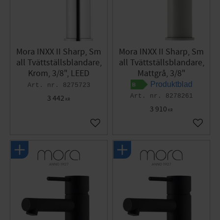
Mora INXX II Sharp, Sm
Mora INXX II Sharp, Sm
all Tvättställsblandare,
all Tvättställsblandare,
Krom, 3/8", LEED
Mattgrå, 3/8"
Produktblad
8275723
8278261
3 442
KR
3 910
KR
Lägg till i favoriter
Lägg til