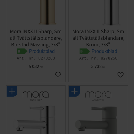
Mora INXX II Sharp, Sm
Mora INXX II Sharp, Sm
all Tvättställsblandare,
all Tvättställsblandare,
Borstad Mässing, 3/8"
Krom, 3/8"
Produktblad
Produktblad
8278263
8278258
5 032
3 732
KR
KR
Lägg till i favoriter
Lägg til