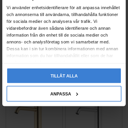
Vi använder enhetsidentifierare för att anpassa innehållet
och annonserna till användarna, tillhandahålla funktioner
för sociala medier och analysera vår trafik. Vi
vidarebefordrar även sådana identifierare och annan
Mora INXX II Sharp, Sm
Mora INXX II Sharp, Sm
information från din enhet till de sociala medier och
all Tvättställsblandare,
all Tvättställsblandare,
annons- och analysföretag som vi samarbetar med.
Mattvit, 3/8"
Polerad Mässing, 3/8"
Dessa kan i sin tur kombinera informationen med annan
Produktblad
Produktblad
information som du har tillhandahållit eller som de har
8278260
8278262
samlat in när du har använt deras tjänster.
3 910
4 821
KR
KR
Lägg till i favoriter
Lägg til
TILLÅT ALLA
ANPASSA