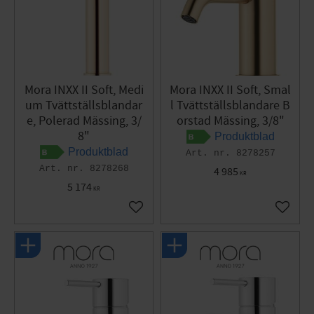
Mora INXX II Soft, Medi
Mora INXX II Soft, Smal
um Tvättställsblandar
l Tvättställsblandare B
e, Polerad Mässing, 3/
orstad Mässing, 3/8"
8"
Produktblad
Produktblad
8278257
8278268
4 985
KR
5 174
KR
Lägg till i favoriter
Lägg til