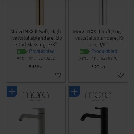
Mora INXX II Soft, High
Mora INXX II Soft, High
Tvättställsblandare, Bo
Tvättställsblandare, Kr
rstad Mässing, 3/8"
om, 3/8"
Produktblad
Produktblad
8278282
8278276
5 458
3 274
KR
KR
Lägg till i favoriter
Lägg til