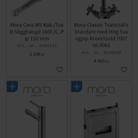
Mora Cera W5 Kök-/Tvä
Mora Classic Tvättställs
tt Vägghängd 160C/C, P
blandare med Hög Svä
ip 150 mm
ngpip Krom/Guld 7007
56.0065
8309103
8220039
2 248
KR
4 450
KR
Lägg till i favoriter
Lägg til