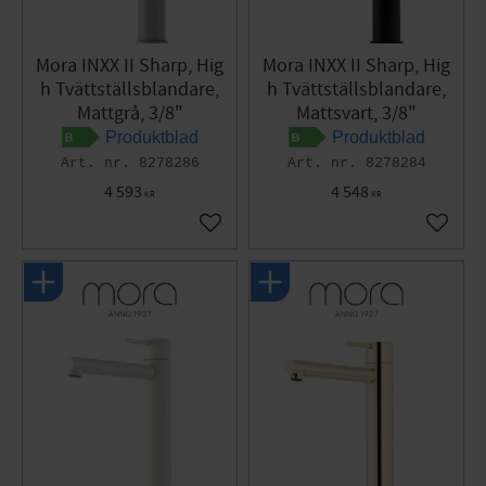
Mora INXX II Sharp, Hig
Mora INXX II Sharp, Hig
h Tvättställsblandare,
h Tvättställsblandare,
Mattgrå, 3/8"
Mattsvart, 3/8"
Produktblad
Produktblad
8278286
8278284
4 593
4 548
KR
KR
Lägg till i favoriter
Lägg til