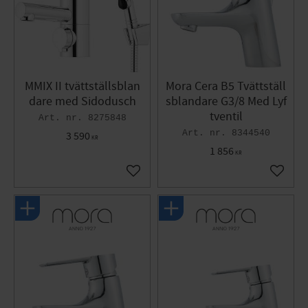
MMIX II tvättställsblan
Mora Cera B5 Tvättställ
dare med Sidodusch
sblandare G3/8 Med Lyf
tventil
8275848
8344540
3 590
KR
1 856
KR
Lägg till i favoriter
Lägg til