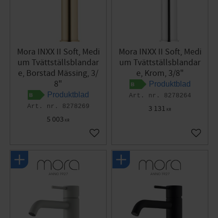
Mora INXX II Soft, Medi
Mora INXX II Soft, Medi
um Tvättställsblandar
um Tvättställsblandar
e, Borstad Mässing, 3/
e, Krom, 3/8"
8"
Produktblad
Produktblad
8278264
8278269
3 131
KR
5 003
KR
Lägg till i favoriter
Lägg til