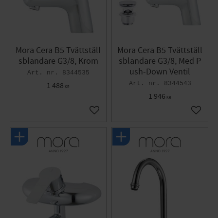
Mora Cera B5 Tvättställ
Mora Cera B5 Tvättställ
sblandare G3/8, Krom
sblandare G3/8, Med P
ush-Down Ventil
8344535
8344543
1 488
KR
1 946
KR
Lägg till i favoriter
Lägg til