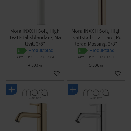
Mora INXX II Soft, High
Mora INXX II Soft, High
Tvättställsblandare, Ma
Tvättställsblandare, Po
ttvit, 3/8"
lerad Mässing, 3/8"
Produktblad
Produktblad
8278279
8278281
4 593
5 538
KR
KR
Lägg till i favoriter
Lägg til