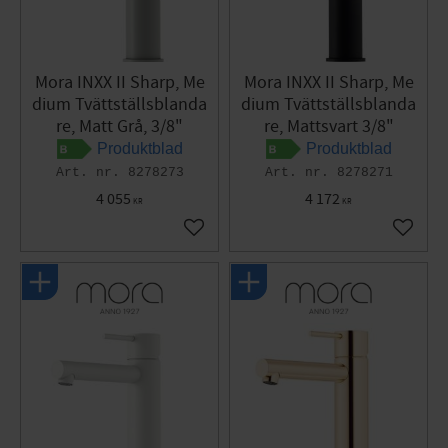
Mora INXX II Sharp, Me
Mora INXX II Sharp, Me
dium Tvättställsblanda
dium Tvättställsblanda
re, Matt Grå, 3/8"
re, Mattsvart 3/8"
Produktblad
Produktblad
8278273
8278271
4 055
4 172
KR
KR
Lägg till i favoriter
Lägg til