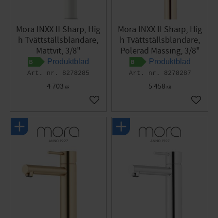
Mora INXX II Sharp, Hig
Mora INXX II Sharp, Hig
h Tvättställsblandare,
h Tvättställsblandare,
Mattvit, 3/8"
Polerad Mässing, 3/8"
Produktblad
Produktblad
8278285
8278287
4 703
5 458
KR
KR
Lägg till i favoriter
Lägg til