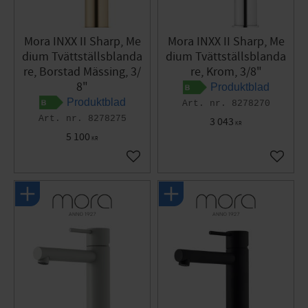
Mora INXX II Sharp, Me
Mora INXX II Sharp, Me
dium Tvättställsblanda
dium Tvättställsblanda
re, Borstad Mässing, 3/
re, Krom, 3/8"
8"
Produktblad
Produktblad
8278270
8278275
3 043
KR
5 100
KR
Lägg till i favoriter
Lägg til