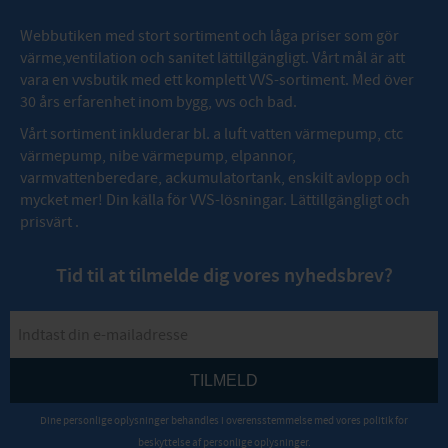
Webbutiken med stort sortiment och låga priser som gör
värme,ventilation och sanitet lättillgängligt. Vårt mål är att
vara en vvsbutik med ett komplett VVS-sortiment. Med över
30 års erfarenhet inom bygg, vvs och bad.
Vårt sortiment inkluderar bl. a luft vatten värmepump, ctc
värmepump, nibe värmepump, elpannor,
varmvattenberedare, ackumulatortank, enskilt avlopp och
mycket mer! Din källa för VVS-lösningar. Lättillgängligt och
prisvärt .
Tid til at tilmelde dig vores nyhedsbrev?
TILMELD
Dine personlige oplysninger behandles i overensstemmelse med vores
politik for
beskyttelse af personlige oplysninger
.