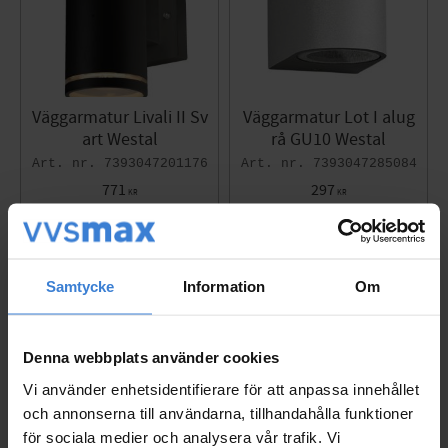
Väggarmatur Livali II Sv
Väggarmatur Lot I alug
art Westal
rå GU10 Westal
7393047201176
7393047285084
771
297
KR
KR
Gem som favorit
Gem so
Samtycke
Information
Om
Denna webbplats använder cookies
Vi använder enhetsidentifierare för att anpassa innehållet
och annonserna till användarna, tillhandahålla funktioner
för sociala medier och analysera vår trafik. Vi