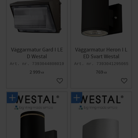
Väggarmatur Gard I LE
Väggarmatur Heron I L
D Westal
ED Svart Westal
7393044808019
7393041295065
2 999
769
KR
KR
Gem som favorit
Gem so