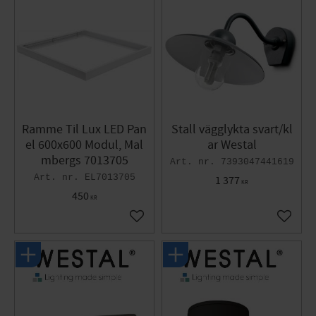
Ramme Til Lux LED Pan
Stall vägglykta svart/kl
el 600x600 Modul, Mal
ar Westal
mbergs 7013705
7393047441619
EL7013705
1 377
KR
450
KR
Gem som favorit
Gem so