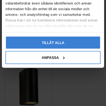
vidarebefordrar även sådana identifierare och annan
information från din enhet till de sociala medier och
annons- och analysföretag som vi samarbetar med.
Väggarmatur Lot I svart
Väggarmatur Lot II alug
Dessa kan i sin tur kombinera informationen med annan
GU10 Westal
rå GU10 Westal
information som du har tillhandahållit eller som de har
7393047285060
7393047285183
samlat in när du har använt deras tjänster.
297
407
KR
KR
TILLÅT ALLA
Gem som favorit
Gem so
ANPASSA