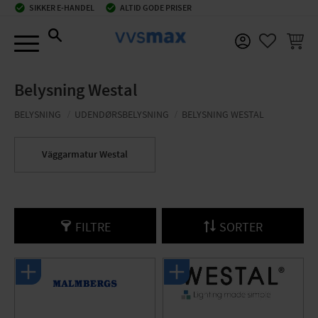
check_circle
SIKKER E-HANDEL
check_circle
ALTID GODE PRISER
Menu
INDKØ
FAVORIT
Belysning Westal
BELYSNING
UDENDØRSBELYSNING
BELYSNING WESTAL
Väggarmatur Westal
FILTRE
SORTER