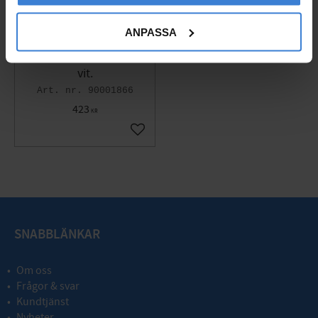
ANPASSA
Reparationskit gjutmar
mor badkar & tvättställ
vit.
90001866
423
KR
Gem som favorit
SNABBLÄNKAR
Om oss
Frågor & svar
Kundtjänst
Nyheter