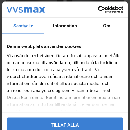
Massagebadkar Aqua 1
Massagebadkar Aqua 1
Samtycke
Information
Om
60 Duo Premium L (Uta
60 Duo Premium R (Uta
n Blandare)
n Blandare)
006748166
006748160
Denna webbplats använder cookies
42 619
42 619
KR
KR
Vi använder enhetsidentifierare för att anpassa innehållet
Gem som favorit
Gem so
och annonserna till användarna, tillhandahålla funktioner
för sociala medier och analysera vår trafik. Vi
vidarebefordrar även sådana identifierare och annan
information från din enhet till de sociala medier och
annons- och analysföretag som vi samarbetar med.
Dessa kan i sin tur kombinera informationen med annan
information som du har tillhandahållit eller som de har
samlat in när du har använt deras tjänster.
TILLÅT ALLA