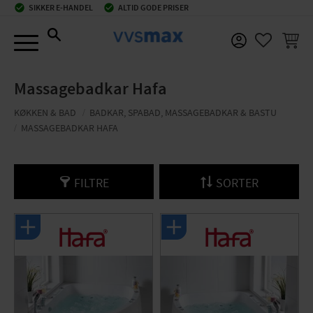
check_circle
SIKKER E-HANDEL
check_circle
ALTID GODE PRISER
Menu
INDKØ
FAVORIT
Massagebadkar Hafa
KØKKEN & BAD
BADKAR, SPABAD, MASSAGEBADKAR & BASTU
MASSAGEBADKAR HAFA
FILTRE
SORTER