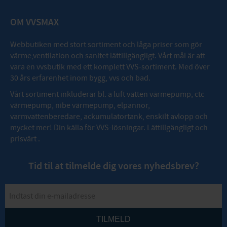
OM VVSMAX
Webbutiken med stort sortiment och låga priser som gör
värme,ventilation och sanitet lättillgängligt. Vårt mål är att
vara en vvsbutik med ett komplett VVS-sortiment. Med över
30 års erfarenhet inom bygg, vvs och bad.
Vårt sortiment inkluderar bl. a luft vatten värmepump, ctc
värmepump, nibe värmepump, elpannor,
varmvattenberedare, ackumulatortank, enskilt avlopp och
mycket mer! Din källa för VVS-lösningar. Lättillgängligt och
prisvärt .
Tid til at tilmelde dig vores nyhedsbrev?
TILMELD