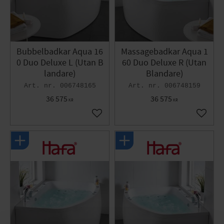
Bubbelbadkar Aqua 16
Massagebadkar Aqua 1
0 Duo Deluxe L (Utan B
60 Duo Deluxe R (Utan
landare)
Blandare)
006748165
006748159
36 575
36 575
KR
KR
Gem som favorit
Gem so