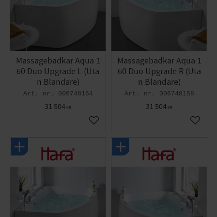
Massagebadkar Aqua 1
Massagebadkar Aqua 1
60 Duo Upgrade L (Uta
60 Duo Upgrade R (Uta
n Blandare)
n Blandare)
006748164
006748158
31 504
31 504
KR
KR
Gem som favorit
Gem so