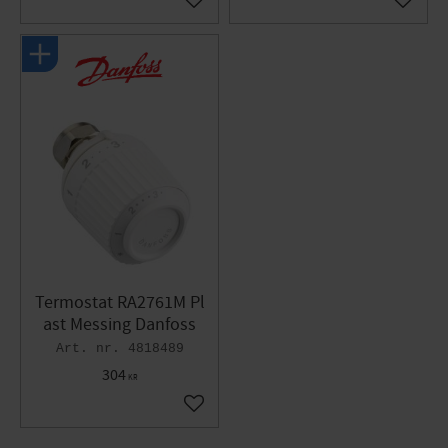
Gem som favorit
Gem so
Termostat RA2761M Pl
ast Messing Danfoss
4818489
304
KR
Gem som favorit