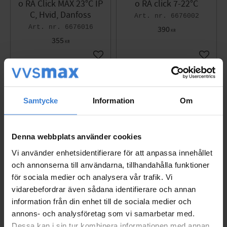
o RA Click MAX 23°C IP
o RA click 7-22°C
C, Hvid, Danfoss
6676002
6676016
390
KR
355
KR
Gem som favorit
Gem so
Samtycke
Information
Om
Denna webbplats använder cookies
Vi använder enhetsidentifierare för att anpassa innehållet
och annonserna till användarna, tillhandahålla funktioner
för sociala medier och analysera vår trafik. Vi
vidarebefordrar även sådana identifierare och annan
information från din enhet till de sociala medier och
Radiatortermostat Aer
Radiatortermostat Aer
annons- och analysföretag som vi samarbetar med.
o RA click MAX 21
o RA click lös givare VIL
Dessa kan i sin tur kombinera informationen med annan