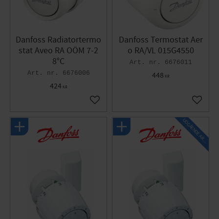
Danfoss Radiatortermo
Danfoss Termostat Aer
stat Aveo RA OÖM 7-2
o RA/VL 015G4550
8°C
6676011
6676006
448
KR
424
KR
Gem som favorit
Gem so
U
D
G
Å
E
N
D
E
A
R
I
K
E
T
L