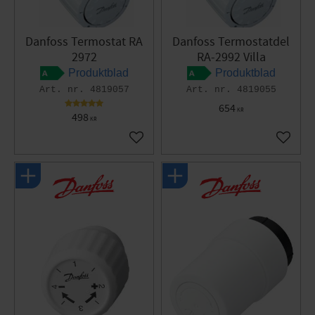
Danfoss Termostat RA
Danfoss Termostatdel
2972
RA-2992 Villa
Produktblad
Produktblad
4819057
4819055
654
KR
498
KR
Gem som favorit
Gem so