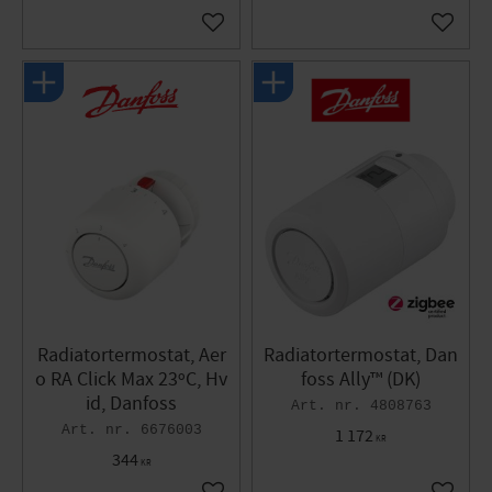
Gem som favorit
Gem so
Radiatortermostat, Aer
Radiatortermostat, Dan
o RA Click Max 23ºC, Hv
foss Ally™ (DK)
id, Danfoss
4808763
6676003
1 172
KR
344
KR