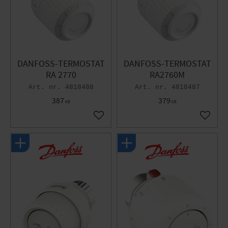
DANFOSS-TERMOSTAT
DANFOSS-TERMOSTAT
RA 2770
RA2760M
4818488
4818487
387
379
KR
KR
Gem som favorit
Gem so