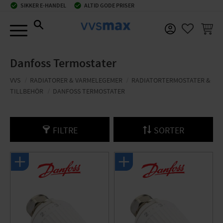
check_circle
SIKKER E-HANDEL
check_circle
ALTID GODE PRISER
Menu
INDKØ
FAVORIT
Danfoss Termostater
VVS
RADIATORER & VARMELEGEMER
RADIATORTERMOSTATER &
TILLBEHÖR
DANFOSS TERMOSTATER
FILTRE
SORTER