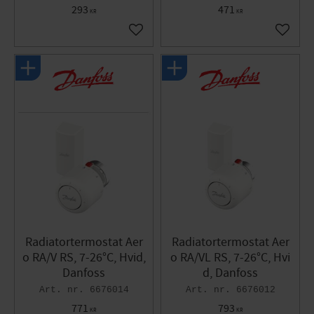
293
471
KR
KR
Gem som favorit
Gem so
Radiatortermostat Aer
Radiatortermostat Aer
o RA/V RS, 7-26°C, Hvid,
o RA/VL RS, 7-26°C, Hvi
Danfoss
d, Danfoss
6676014
6676012
771
793
KR
KR