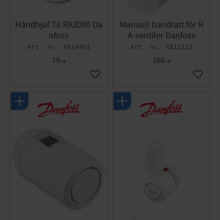
Håndhjul Til RA2000 Da
Manuell handratt för R
nfoss
A-ventiler Danfoss
4818401
4812122
79
168
KR
KR
Gem som favorit
Gem so