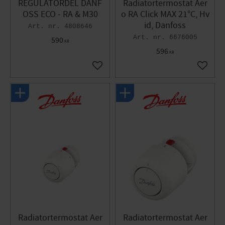
REGULATORDEL DANF
Radiatortermostat Aer
OSS ECO - RA & M30
o RA Click MAX 21°C, Hv
id, Danfoss
4808646
6676005
590
KR
596
KR
Gem som favorit
Gem so
Radiatortermostat Aer
Radiatortermostat Aer