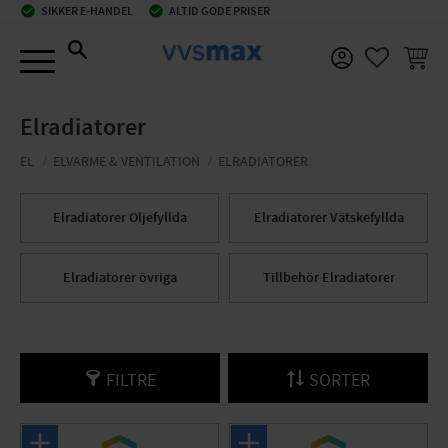
check_circle
SIKKER E-HANDEL
check_circle
ALTID GODE PRISER
Menu
INDKØ
FAVORIT
Elradiatorer
EL
ELVARME & VENTILATION
ELRADIATORER
Elradiatorer Oljefyllda
Elradiatorer Vätskefyllda
Elradiatorer övriga
Tillbehör Elradiatorer
FILTRE
SORTER