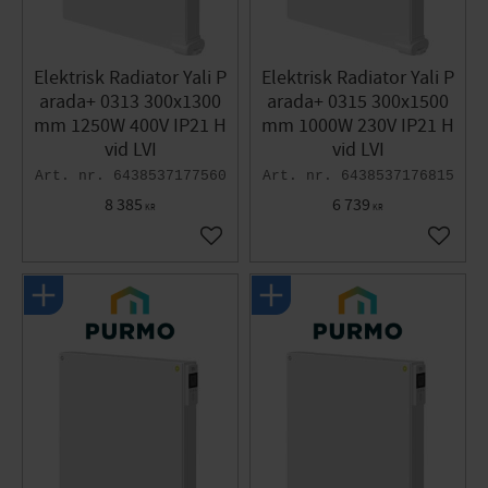
Elektrisk Radiator Yali P
Elektrisk Radiator Yali P
arada+ 0313 300x1300
arada+ 0315 300x1500
mm 1250W 400V IP21 H
mm 1000W 230V IP21 H
vid LVI
vid LVI
6438537177560
6438537176815
8 385
6 739
KR
KR
Gem som favorit
Gem so