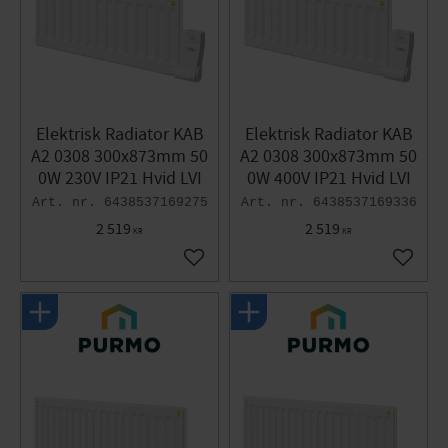
Elektrisk Radiator KAB
Elektrisk Radiator KAB
A2 0308 300x873mm 50
A2 0308 300x873mm 50
0W 230V IP21 Hvid LVI
0W 400V IP21 Hvid LVI
6438537169275
6438537169336
2 519
2 519
KR
KR
Gem som favorit
Gem so