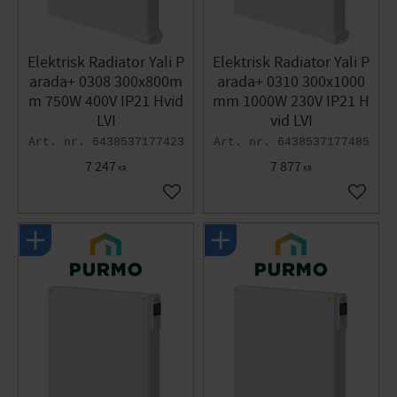
Elektrisk Radiator Yali P
Elektrisk Radiator Yali P
arada+ 0308 300x800m
arada+ 0310 300x1000
m 750W 400V IP21 Hvid
mm 1000W 230V IP21 H
LVI
vid LVI
6438537177423
6438537177485
7 247
7 877
KR
KR
Gem som favorit
Gem so