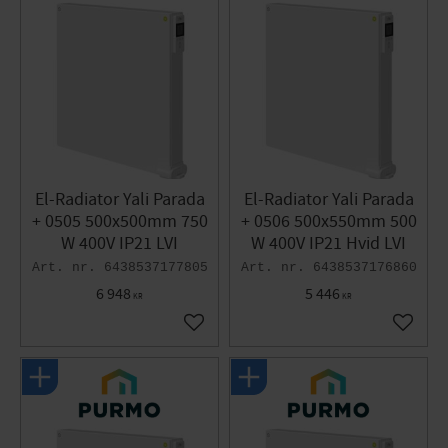
El-Radiator Yali Parada
El-Radiator Yali Parada
+ 0505 500x500mm 750
+ 0506 500x550mm 500
W 400V IP21 LVI
W 400V IP21 Hvid LVI
6438537177805
6438537176860
6 948
5 446
KR
KR
Gem som favorit
Gem so