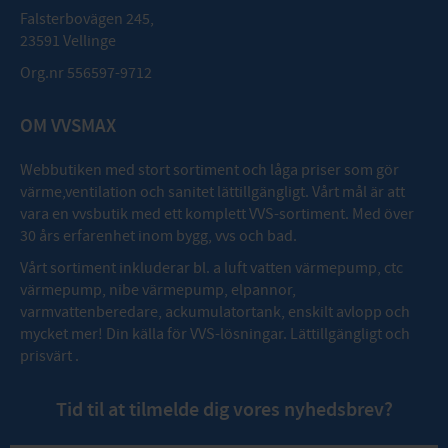
Falsterbovägen 245,
23591 Vellinge
Org.nr 556597-9712
OM VVSMAX
Webbutiken med stort sortiment och låga priser som gör
värme,ventilation och sanitet lättillgängligt. Vårt mål är att
vara en vvsbutik med ett komplett VVS-sortiment. Med över
30 års erfarenhet inom bygg, vvs och bad.
Vårt sortiment inkluderar bl. a luft vatten värmepump, ctc
värmepump, nibe värmepump, elpannor,
varmvattenberedare, ackumulatortank, enskilt avlopp och
mycket mer! Din källa för VVS-lösningar. Lättillgängligt och
prisvärt .
Tid til at tilmelde dig vores nyhedsbrev?