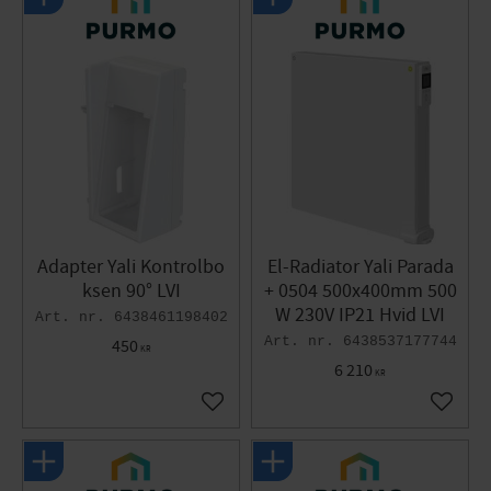
Adapter Yali Kontrolbo
El-Radiator Yali Parada
ksen 90° LVI
+ 0504 500x400mm 500
W 230V IP21 Hvid LVI
6438461198402
6438537177744
450
KR
6 210
KR
Gem som favorit
Gem so