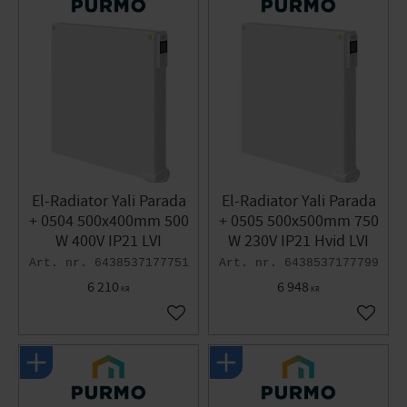
El-Radiator Yali Parada
El-Radiator Yali Parada
+ 0504 500x400mm 500
+ 0505 500x500mm 750
W 400V IP21 LVI
W 230V IP21 Hvid LVI
6438537177751
6438537177799
6 210
6 948
KR
KR
Gem som favorit
Gem so