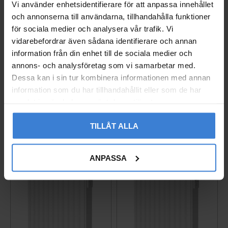
Vi använder enhetsidentifierare för att anpassa innehållet
och annonserna till användarna, tillhandahålla funktioner
för sociala medier och analysera vår trafik. Vi
Elektrisk Radiator Yali
Elektrisk Radiator Yali
vidarebefordrar även sådana identifierare och annan
Digital+ 0320 300x2000
Digital+ 0504 500x400
information från din enhet till de sociala medier och
mm 2000W 400V IP21 H
mm 500W 230V IP21 Hv
annons- och analysföretag som vi samarbetar med.
vid LVI
id LVI
Dessa kan i sin tur kombinera informationen med annan
6438537179380
6438537179410
information som du har tillhandahållit eller som de har
10 093
5 296
KR
KR
samlat in när du har använt deras tjänster.
Gem som favorit
Gem so
TILLÅT ALLA
ANPASSA