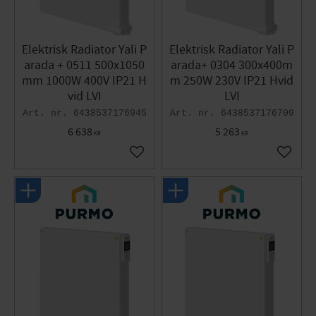
Elektrisk Radiator Yali P
Elektrisk Radiator Yali P
arada + 0511 500x1050
arada+ 0304 300x400m
mm 1000W 400V IP21 H
m 250W 230V IP21 Hvid
vid LVI
LVI
6438537176945
6438537176709
6 638
5 263
KR
KR
Gem som favorit
Gem so