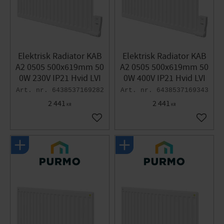
Elektrisk Radiator KAB
Elektrisk Radiator KAB
A2 0505 500x619mm 50
A2 0505 500x619mm 50
0W 230V IP21 Hvid LVI
0W 400V IP21 Hvid LVI
6438537169282
6438537169343
2 441
2 441
KR
KR
Gem som favorit
Gem so