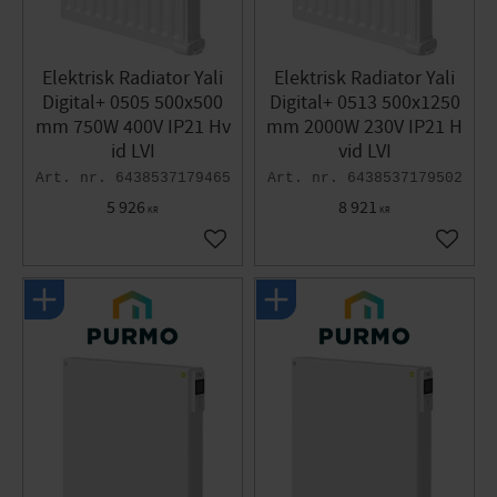
Elektrisk Radiator Yali
Elektrisk Radiator Yali
Digital+ 0505 500x500
Digital+ 0513 500x1250
mm 750W 400V IP21 Hv
mm 2000W 230V IP21 H
id LVI
vid LVI
6438537179465
6438537179502
5 926
8 921
KR
KR
Gem som favorit
Gem so