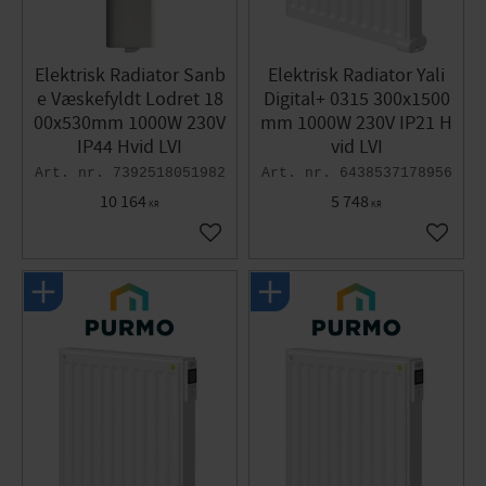
Elektrisk Radiator Sanb
Elektrisk Radiator Yali
e Væskefyldt Lodret 18
Digital+ 0315 300x1500
00x530mm 1000W 230V
mm 1000W 230V IP21 H
IP44 Hvid LVI
vid LVI
7392518051982
6438537178956
10 164
5 748
KR
KR
Gem som favorit
Gem so