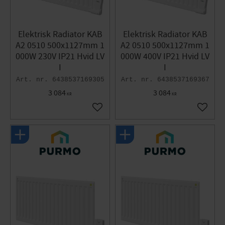
Elektrisk Radiator KAB
Elektrisk Radiator KAB
A2 0510 500x1127mm 1
A2 0510 500x1127mm 1
000W 230V IP21 Hvid LV
000W 400V IP21 Hvid LV
I
I
6438537169305
6438537169367
3 084
3 084
KR
KR
Gem som favorit
Gem so