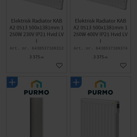
Elektrisk Radiator KAB
Elektrisk Radiator KAB
A2 0513 500x1381mm 1
A2 0513 500x1381mm 1
250W 230V IP21 Hvid LV
250W 400V IP21 Hvid LV
I
I
6438537169312
6438537169374
3 375
3 375
KR
KR
Gem som favorit
Gem so