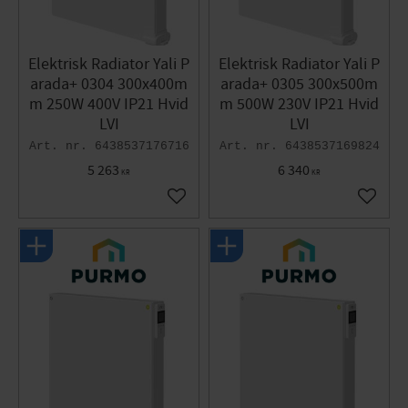
Elektrisk Radiator Yali P
Elektrisk Radiator Yali P
arada+ 0304 300x400m
arada+ 0305 300x500m
m 250W 400V IP21 Hvid
m 500W 230V IP21 Hvid
LVI
LVI
6438537176716
6438537169824
5 263
6 340
KR
KR
Gem som favorit
Gem so