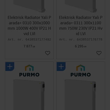
Elektrisk Radiator Yali P
Elektrisk Radiator Yali P
arada+ 0310 300x1000
arada+ 0311 300x1100
mm 1000W 400V IP21 H
mm 750W 230V IP21 Hv
vid LVI
id LVI
6438537177492
6438537176778
7 877
6 295
KR
KR
Gem som favorit
Gem so