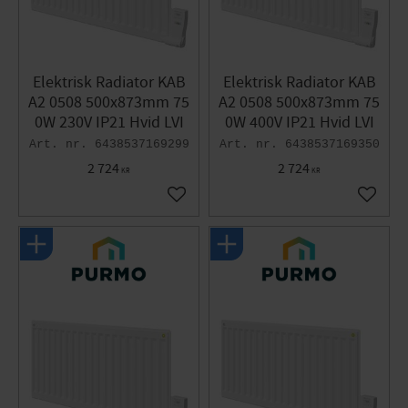
Elektrisk Radiator KAB
Elektrisk Radiator KAB
A2 0508 500x873mm 75
A2 0508 500x873mm 75
0W 230V IP21 Hvid LVI
0W 400V IP21 Hvid LVI
6438537169299
6438537169350
2 724
2 724
KR
KR
Gem som favorit
Gem so