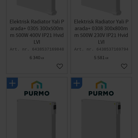
Elektrisk Radiator Yali P
Elektrisk Radiator Yali P
arada+ 0305 300x500m
arada+ 0308 300x800m
m 500W 400V IP21 Hvid
m 500W 230V IP21 Hvid
LVI
LVI
6438537169848
6438537169794
6 340
5 581
KR
KR
Gem som favorit
Gem so