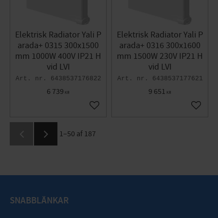
Elektrisk Radiator Yali P
Elektrisk Radiator Yali P
arada+ 0315 300x1500
arada+ 0316 300x1600
mm 1000W 400V IP21 H
mm 1500W 230V IP21 H
vid LVI
vid LVI
6438537176822
6438537177621
6 739
9 651
KR
KR
Gem som favorit
Gem so
1–
50
af
187
SNABBLÄNKAR