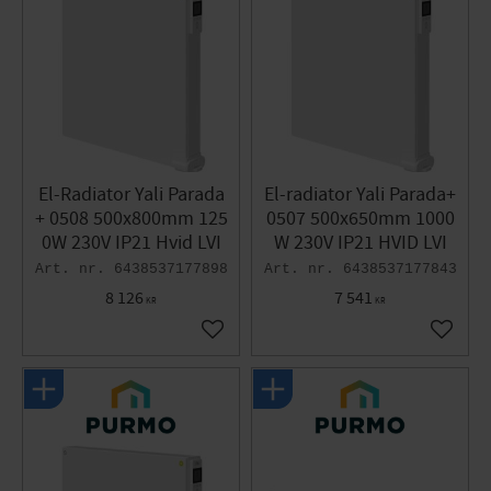
El-Radiator Yali Parada
El-radiator Yali Parada+
+ 0508 500x800mm 125
0507 500x650mm 1000
0W 230V IP21 Hvid LVI
W 230V IP21 HVID LVI
6438537177898
6438537177843
8 126
7 541
KR
KR
Gem som favorit
Gem so