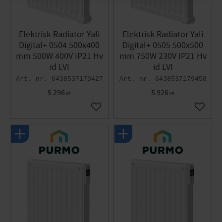
Elektrisk Radiator Yali
Elektrisk Radiator Yali
Digital+ 0504 500x400
Digital+ 0505 500x500
mm 500W 400V IP21 Hv
mm 750W 230V IP21 Hv
id LVI
id LVI
6438537179427
6438537179458
5 296
5 926
KR
KR
Gem som favorit
Gem so