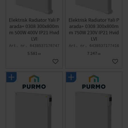
Elektrisk Radiator Yali P
Elektrisk Radiator Yali P
arada+ 0308 300x800m
arada+ 0308 300x800m
m 500W 400V IP21 Hvid
m 750W 230V IP21 Hvid
LVI
LVI
6438537176747
6438537177416
5 581
7 247
KR
KR
Gem som favorit
Gem so