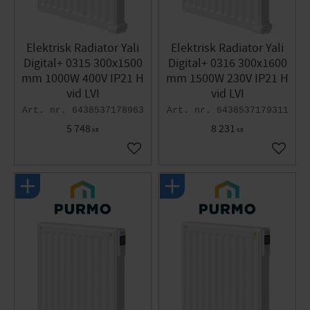
Elektrisk Radiator Yali
Elektrisk Radiator Yali
Digital+ 0315 300x1500
Digital+ 0316 300x1600
mm 1000W 400V IP21 H
mm 1500W 230V IP21 H
vid LVI
vid LVI
6438537178963
6438537179311
5 748
8 231
KR
KR
Gem som favorit
Gem so