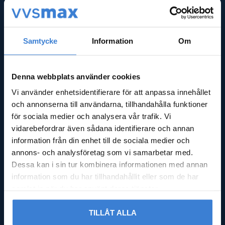
Kassa
Köpvillkor
Integritetspolicy
Reklamation & retur
Samtycke
Information
Om
Nöjd med din beställning?
Logga in
Denna webbplats använder cookies
GODMOTTAGNING
Vi använder enhetsidentifierare för att anpassa innehållet
och annonserna till användarna, tillhandahålla funktioner
Mån - Fre: 08:00 - 16:00
för sociala medier och analysera vår trafik. Vi
Lördag: Stängt
vidarebefordrar även sådana identifierare och annan
Söndag: Stängt
information från din enhet till de sociala medier och
annons- och analysföretag som vi samarbetar med.
ADRESS
Dessa kan i sin tur kombinera informationen med annan
information som du har tillhandahållit eller som de har
Falsterbovägen 245,
samlat in när du har använt deras tjänster.
23591 Vellinge
Org.nr 556597-9712
TILLÅT ALLA