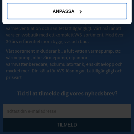
OM VVSMAX
ANPASSA
Webbutiken med stort sortiment och låga priser som gör
värme,ventilation och sanitet lättillgängligt. Vårt mål är att
vara en vvsbutik med ett komplett VVS-sortiment. Med över
30 års erfarenhet inom bygg, vvs och bad.
Vårt sortiment inkluderar bl. a luft vatten värmepump, ctc
värmepump, nibe värmepump, elpannor,
varmvattenberedare, ackumulatortank, enskilt avlopp och
mycket mer! Din källa för VVS-lösningar. Lättillgängligt och
prisvärt .
Tid til at tilmelde dig vores nyhedsbrev?
TILMELD