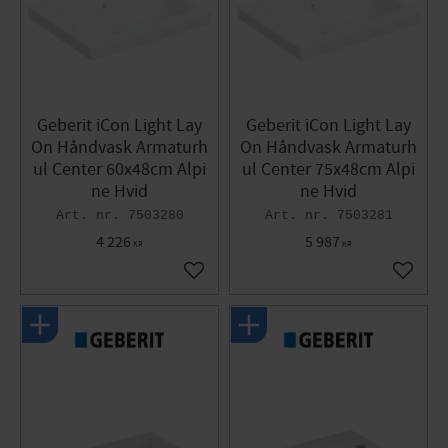
Geberit iCon Light Lay
Geberit iCon Light Lay
On Håndvask Armaturh
On Håndvask Armaturh
ul Center 60x48cm Alpi
ul Center 75x48cm Alpi
ne Hvid
ne Hvid
7503280
7503281
4 226
5 987
KR
KR
Gem som favorit
Gem so