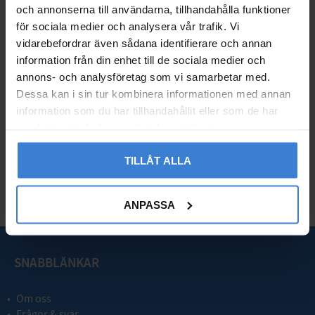
och annonserna till användarna, tillhandahålla funktioner
för sociala medier och analysera vår trafik. Vi
vidarebefordrar även sådana identifierare och annan
information från din enhet till de sociala medier och
Geberit iCon Light Vask
Geberit iCon Light Vask
annons- och analysföretag som vi samarbetar med.
Vandhanehul Højre 53c
Vandhanehul Venstre 3
Dessa kan i sin tur kombinera informationen med annan
m Hvid
8cm Hvid
information som du har tillhandahållit eller som de har
7503375
7503373
samlat in när du har använt deras tjänster.
4 335
2 761
KR
KR
TILLÅT ALLA
Gem som favorit
Gem so
ANPASSA
SNABBLÄNKAR
Om oss
Frågor & svar