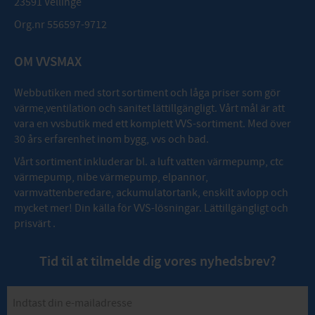
23591 Vellinge
Org.nr 556597-9712
OM VVSMAX
Webbutiken med stort sortiment och låga priser som gör
värme,ventilation och sanitet lättillgängligt. Vårt mål är att
vara en vvsbutik med ett komplett VVS-sortiment. Med över
30 års erfarenhet inom bygg, vvs och bad.
Vårt sortiment inkluderar bl. a luft vatten värmepump, ctc
värmepump, nibe värmepump, elpannor,
varmvattenberedare, ackumulatortank, enskilt avlopp och
mycket mer! Din källa för VVS-lösningar. Lättillgängligt och
prisvärt .
Tid til at tilmelde dig vores nyhedsbrev?