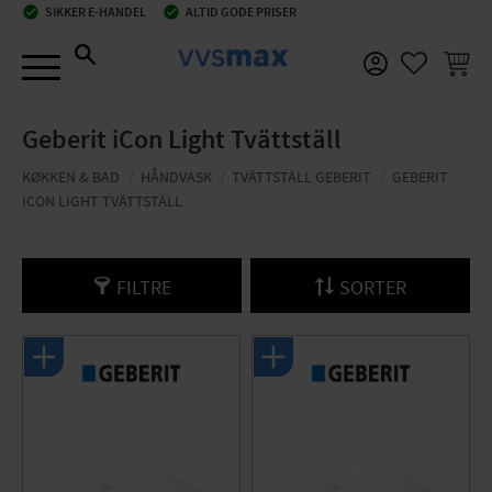
check_circle
SIKKER E-HANDEL
check_circle
ALTID GODE PRISER
Menu
INDKØ
FAVORIT
Geberit iCon Light Tvättställ
KØKKEN & BAD
HÅNDVASK
TVÄTTSTÄLL GEBERIT
GEBERIT
ICON LIGHT TVÄTTSTÄLL
FILTRE
SORTER