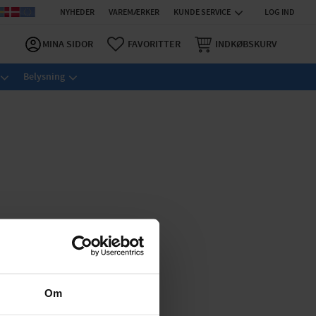
NYHEDER
VAREMÆRKER
KUNDE SERVICE
LOG IND
MINA SIDOR
FAVORITTER
INDKØBSKURV
Belysning
Om