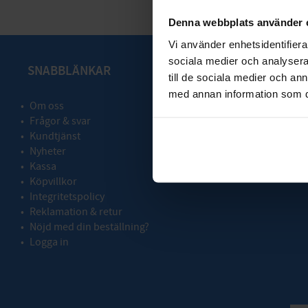
Denna webbplats använder 
Vi använder enhetsidentifierar
sociala medier och analysera 
SNABBLÄNKAR
till de sociala medier och a
med annan information som du 
Om oss
Frågor & svar
Kundtjänst
Nyheter
Kassa
Köpvillkor
Integritetspolicy
Reklamation & retur
Nöjd med din beställning?
Logga in