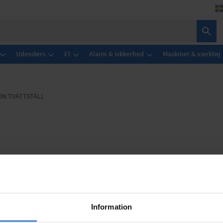
Udendørs
El
Alarm & sikkerhed
Maskiner & værktøj
ON TVÄTTSTÄLL
Information