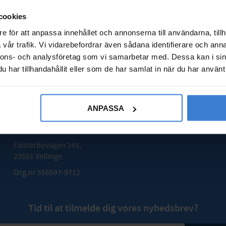
cookies
e för att anpassa innehållet och annonserna till användarna, tillh
vår trafik. Vi vidarebefordrar även sådana identifierare och anna
GODMOTTAGNING
nnons- och analysföretag som vi samarbetar med. Dessa kan i sin
har tillhandahållit eller som de har samlat in när du har använt 
Mån - Fre: 08:00 - 16:00
Lördag: Stängt
Söndag: Stängt
ANPASSA
ADRESS
Falsterbovägen 245,
23591 Vellinge
Org.nr 556597-9712
Tid til at tilmelde dig vores nyhedsbrev?